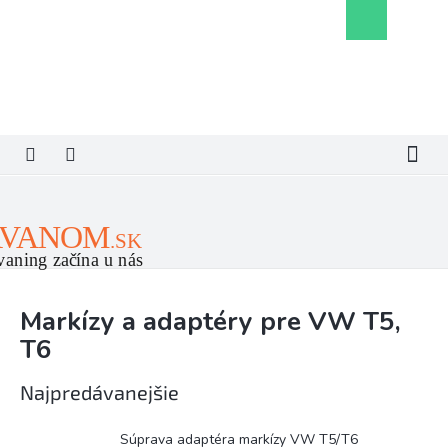
Prejsť
Nákupný
na
košík
obsah
Markízy a adaptéry pre VW T5,
T6
Najpredávanejšie
Súprava adaptéra markízy VW T5/T6