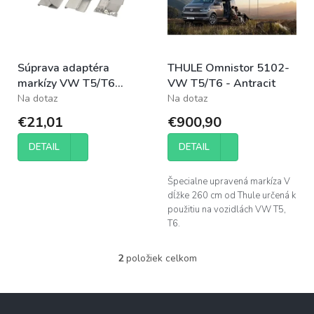
d
s
u
p
k
r
t
o
o
Súprava adaptéra
THULE Omnistor 5102-
d
v
markízy VW T5/T6
VW T5/T6 - Antracit
u
Multivan/Transporter bez
Na dotaz
Na dotaz
k
C-koľajnice pre F35 Pro
t
€21,01
€900,90
o
v
DETAIL
DETAIL
Špecialne upravená markíza V
dĺžke 260 cm od Thule určená k
použitiu na vozidlách VW T5,
T6.
2
položiek celkom
O
v
l
Z
á