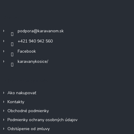
á
d
p
a
c
ä
Kontakt
i
t
e
i
p
podpora
@
karavanom.sk
e
r
v
+421 940 942 560
k
Facebook
y
v
karavanykosice/
ý
p
i
Informácie pre vás
s
u
Ako nakupovať
Kontakty
Obchodné podmienky
Podmienky ochrany osobných údajov
Odstúpenie od zmluvy