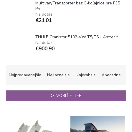
Multivan/Transporter bez C-koľajnice pre F35
Pro
Na dotaz
€21,01
THULE Omnistor 5102-VW T5/T6 - Antracit
Na dotaz
€900,90
R
a
Najpredávanejšie
Najlacnejšie
Najdrahšie
Abecedne
d
e
n
OTVORIŤ FILTER
i
e
V
p
ý
r
p
o
i