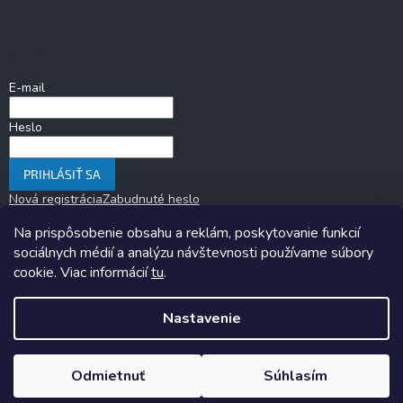
Prihlásenie
E-mail
Heslo
PRIHLÁSIŤ SA
Nová registrácia
Zabudnuté heslo
Na prispôsobenie obsahu a reklám, poskytovanie funkcií
sociálnych médií a analýzu návštevnosti používame súbory
cookie. Viac informácií
tu
.
Nastavenie
Copyright 2026
KARAVANOM.sk
. Všetky práva vyhradené.
Upraviť
nastavenie cookies
Odmietnuť
Súhlasím