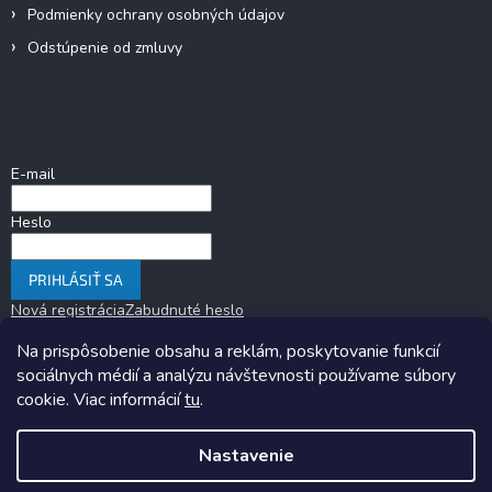
Podmienky ochrany osobných údajov
Odstúpenie od zmluvy
Prihlásenie
E-mail
Heslo
PRIHLÁSIŤ SA
Nová registrácia
Zabudnuté heslo
Na prispôsobenie obsahu a reklám, poskytovanie funkcií
sociálnych médií a analýzu návštevnosti používame súbory
cookie. Viac informácií
tu
.
Nastavenie
Copyright 2026
KARAVANOM.sk
. Všetky práva vyhradené.
Upraviť