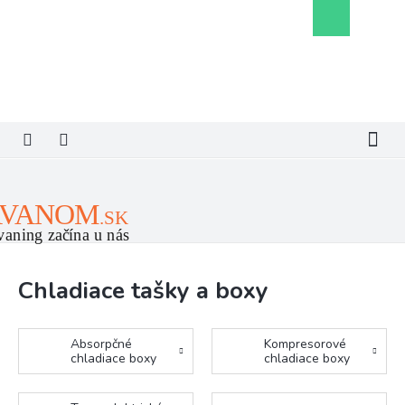
Prejsť
Nákupný
na
košík
obsah
Chladiace tašky a boxy
Absorpčné
Kompresorové
chladiace boxy
chladiace boxy