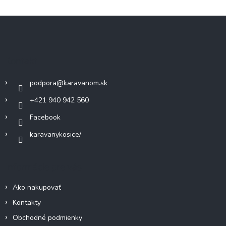
Z
á
p
ä
Kontakt
t
i
podpora
@
karavanom.sk
e
+421 940 942 560
Facebook
karavanykosice/
Informácie pre vás
Ako nakupovať
Kontakty
Obchodné podmienky