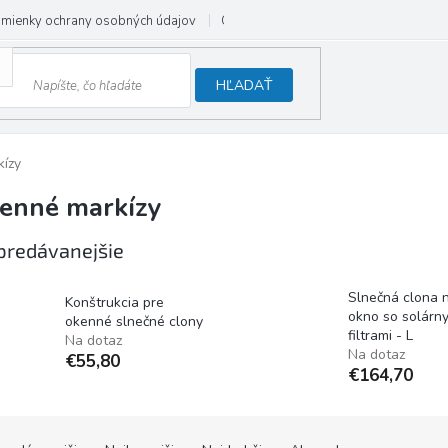
mienky ochrany osobných údajov
Odstúpenie od zmluvy
HĽADAŤ
ízy
enné markízy
predávanejšie
Slnečná clona 
Konštrukcia pre
okno so solárn
okenné slnečné clony
filtrami - L
Na dotaz
Na dotaz
€55,80
€164,70