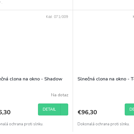
 .
Kód:
071/009
ečná clona na okno - Shadow
Slnečná clona na okno - T
Na dotaz
DETAIL
DE
6,30
€96,30
nalá ochrana proti slnku.
Dokonalá ochrana proti slnku.