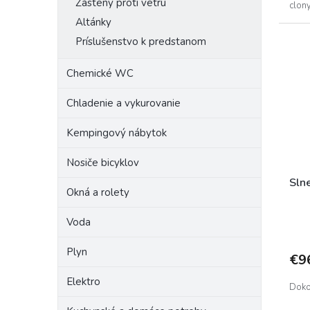
Zásteny proti vetru
clony
Altánky
Príslušenstvo k predstanom
Chemické WC
Chladenie a vykurovanie
Kempingový nábytok
Nosiče bicyklov
Sln
Okná a rolety
Voda
Plyn
€9
Elektro
Doko