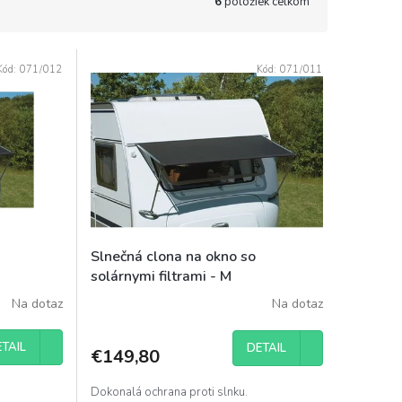
6
položiek celkom
Kód:
071/012
Kód:
071/011
Slnečná clona na okno so
solárnymi filtrami - M
Na dotaz
Na dotaz
TAIL
DETAIL
€149,80
Dokonalá ochrana proti slnku.