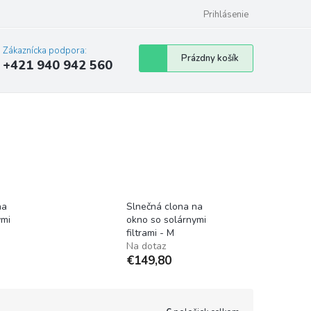
Prihlásenie
Zákaznícka podpora:
Nákupný
Prázdny košík
+421 940 942 560
košík
na
Slnečná clona na
ymi
okno so solárnymi
filtrami - M
Na dotaz
€149,80