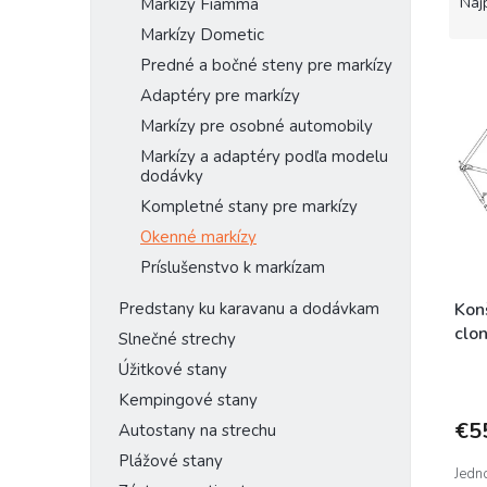
a
Naj
Markízy Fiamma
d
Markízy Dometic
e
Predné a bočné steny pre markízy
V
n
ý
i
Adaptéry pre markízy
p
e
Markízy pre osobné automobily
i
p
Markízy a adaptéry podľa modelu
s
r
dodávky
p
o
Kompletné stany pre markízy
r
d
o
Okenné markízy
u
d
k
Príslušenstvo k markízam
u
t
k
Predstany ku karavanu a dodávkam
o
Kon
t
v
clo
Slnečné strechy
o
Úžitkové stany
v
Kempingové stany
€5
Autostany na strechu
Plážové stany
Jedn