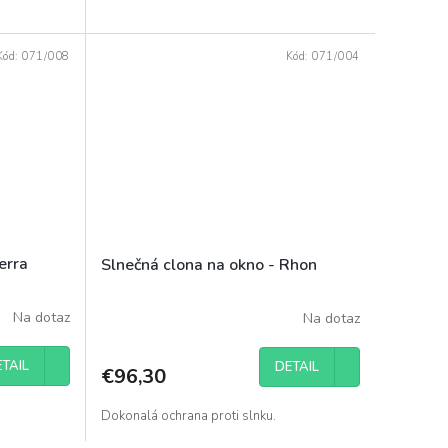
Kód:
071/008
Kód:
071/004
erra
Slnečná clona na okno - Rhon
Na dotaz
Na dotaz
TAIL
DETAIL
€96,30
Dokonalá ochrana proti slnku.