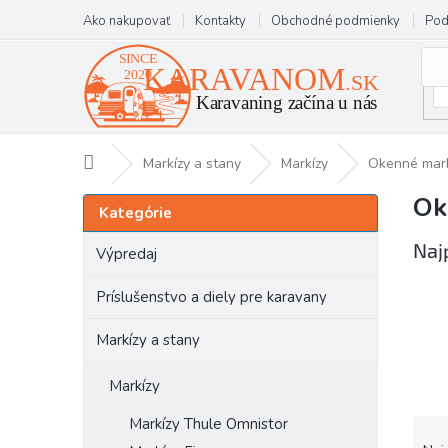
Prejsť
Ako nakupovať
Kontakty
Obchodné podmienky
Pod
na
obsah
Domov
Markízy a stany
Markízy
Okenné mark
Ok
B
Preskočiť
Kategórie
kategórie
o
č
Naj
Výpredaj
n
ý
Príslušenstvo a diely pre karavany
p
a
Markízy a stany
n
e
Markízy
l
Markízy Thule Omnistor
R