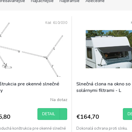
predávanejšie
Najlacnejšie
Najdrahšie
Abecedne
Kód:
610/030
štrukcia pre okenné slnečné
Slnečná clona na okno so
ny
solárnymi filtrami - L
Na dotaz
DETAIL
DE
5,80
€164,70
oduchá konštrukcia pre okenné slnečné
Dokonalá ochrana proti slnku.