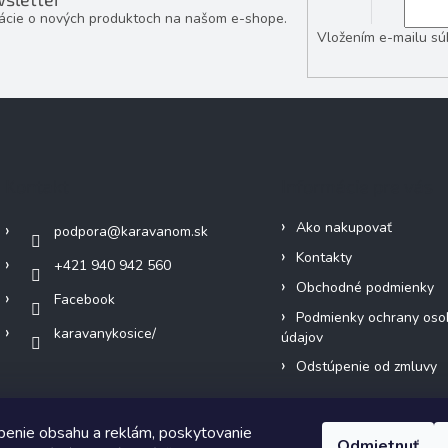
mácie o nových produktoch na našom e-shope.
Vložením e-mailu sú
Kontakt
Informácie pre vás
Ako nakupovať
podpora
@
karavanom.sk
Kontakty
+421 940 942 560
Obchodné podmienky
Facebook
Podmienky ochrany oso
karavanykosice/
údajov
Odstúpenie od zmluvy
benie obsahu a reklám, poskytovanie
Odmietnuť