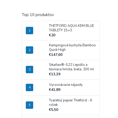
Top 10 produktov
THETFORD AQUA KEM BLUE
TABLETY 15+3
€20
Kempingová kuchyňa Bamboo
Quick High
€147,60
Sikaflex®-522 Lepidlo a
tesniaca hmota, biela, 300 ml
€13,39
Vyrovnávacie nájazdy
€41,89
Toaletný papier Thetford - 6
roliek
€5,50