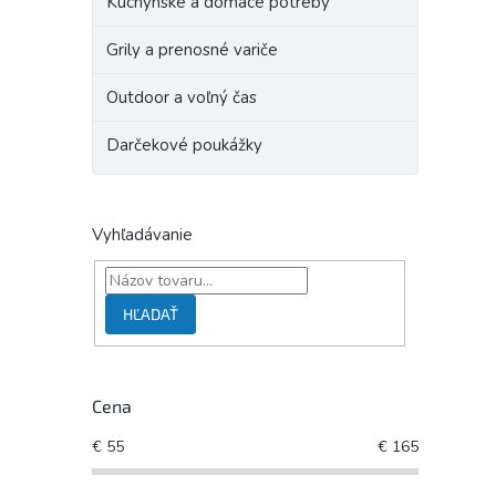
Kuchynské a domáce potreby
Grily a prenosné variče
Outdoor a voľný čas
Darčekové poukážky
Vyhľadávanie
HĽADAŤ
Cena
€
55
€
165