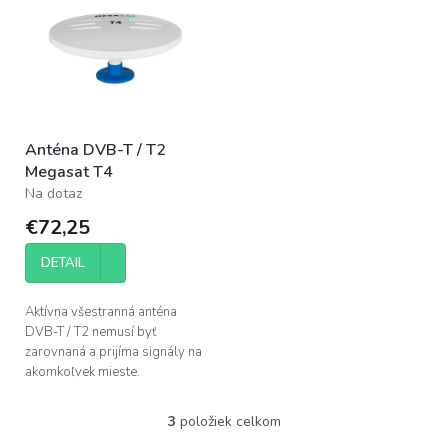
korózii. Ide...
do moderného...
Anténa DVB-T / T2
Megasat T4
Na dotaz
€72,25
DETAIL
Aktívna všestranná anténa
DVB-T / T2 nemusí byť
zarovnaná a prijíma signály na
akomkoľvek mieste.
3
položiek celkom
O
v