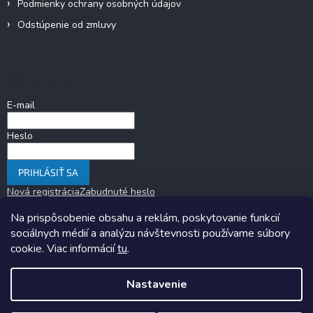
Podmienky ochrany osobných údajov
Odstúpenie od zmluvy
Prihlásenie
E-mail
Heslo
PRIHLÁSIŤ SA
Nová registrácia
Zabudnuté heslo
Na prispôsobenie obsahu a reklám, poskytovanie funkcií
sociálnych médií a analýzu návštevnosti používame súbory
cookie. Viac informácií
tu
.
Nastavenie
Copyright 2026
KARAVANOM.sk
. Všetky práva vyhradené.
Upraviť
nastavenie cookies