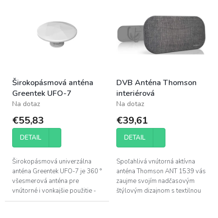
p
ý
r
p
o
i
d
s
u
p
k
r
t
o
o
Širokopásmová anténa
DVB Anténa Thomson
d
v
Greentek UFO-7
interiérová
u
Na dotaz
Na dotaz
k
t
€55,83
€39,61
o
v
DETAIL
DETAIL
Širokopásmová univerzálna
Spoľahlivá vnútorná aktívna
anténa Greentek UFO-7 je 360 °
anténa Thomson ANT 1539 vás
všesmerová anténa pre
zaujme svojím nadčasovým
vnútorné i vonkajšie použitie -
štýlovým dizajnom s textilnou
je vodeodolná a disponuje
prednou stranou, vďaka
ochranou voči UV žiareniu a
ktorému poľahky zapasuje aj