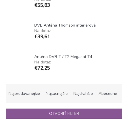
€55,83
DVB Anténa Thomson interiérová
Na dotaz
€39,61
Anténa DVB-T / T2 Megasat T4
Na dotaz
€72,25
R
a
Najpredávanejšie
Najlacnejšie
Najdrahšie
Abecedne
d
e
n
OTVORIŤ FILTER
i
e
V