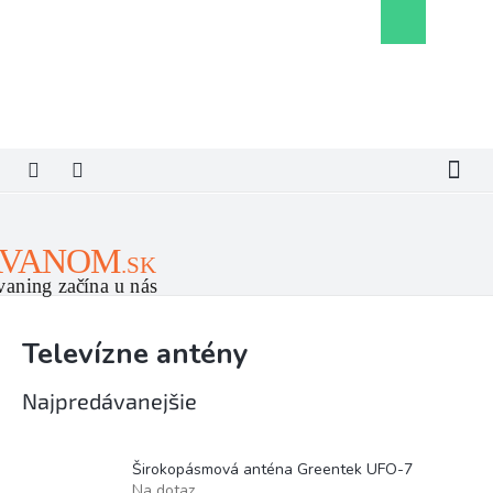
Prejsť
Nákupný
na
košík
obsah
Televízne antény
Najpredávanejšie
Širokopásmová anténa Greentek UFO-7
Na dotaz