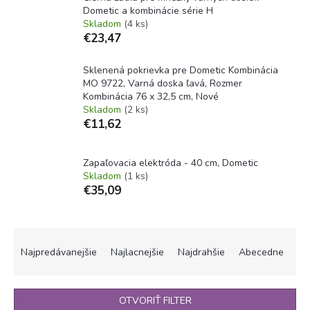
Dometic a kombinácie série H
Skladom
(4 ks)
€23,47
Sklenená pokrievka pre Dometic Kombinácia
MO 9722, Varná doska ľavá, Rozmer
Kombinácia 76 x 32,5 cm, Nové
Skladom
(2 ks)
€11,62
Zapaľovacia elektróda - 40 cm, Dometic
Skladom
(1 ks)
€35,09
R
a
Najpredávanejšie
Najlacnejšie
Najdrahšie
Abecedne
d
e
n
OTVORIŤ FILTER