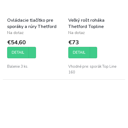
Ovládacie tlačítko pre
Veľký rošt roháka
sporáky a rúry Thetford
Thetford Topline
Na dotaz
Na dotaz
€54,60
€73
DETAIL
DETAIL
Balenie 3 ks.
Vhodné pre: sporák Top Line
160