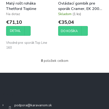
Malý rošt roháka
Ovládací gombík pre
Thetford Topline
sporák Cramer, EK 2000,
CE99, čierny, 4 kusy
Na dotaz
Skladom
(1 ks)
€71,10
€35,04
DETAIL
DO KOŠÍKA
Vhodné pre: sporák Top Line
160
8
položiek celkom
O
v
l
Z
á
á
d
p
a
c
ä
Kontakt
i
t
e
i
p
podpora
@
karavanom.sk
e
r