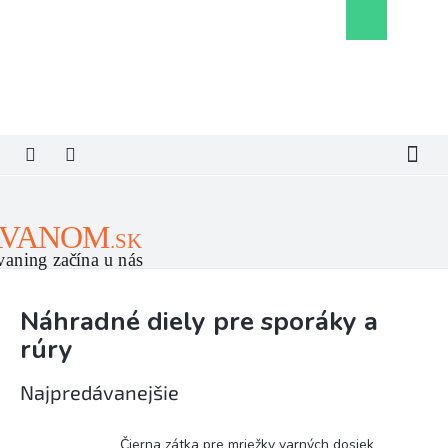
Prejsť
Nákupný
na
košík
obsah
Náhradné diely pre sporáky a
rúry
Najpredávanejšie
Čierna zátka pre mriežky varných dosiek