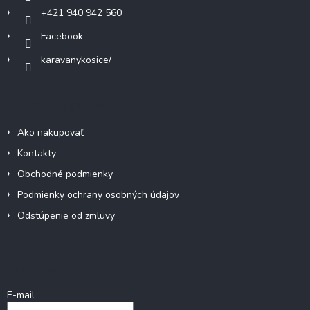
v
+421 940 942 560
k
Facebook
y
v
karavanykosice/
ý
p
i
Informácie pre vás
s
u
Ako nakupovať
Kontakty
Obchodné podmienky
Podmienky ochrany osobných údajov
Odstúpenie od zmluvy
Prihlásenie
E-mail