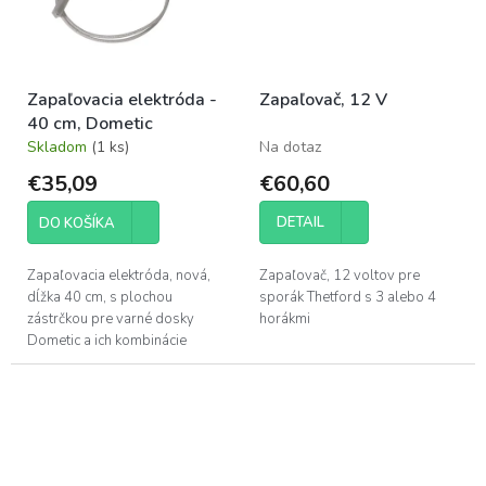
Zapaľovacia elektróda -
Zapaľovač, 12 V
40 cm, Dometic
Skladom
(1 ks)
Na dotaz
€35,09
€60,60
DETAIL
DO KOŠÍKA
Zapaľovacia elektróda, nová,
Zapaľovač, 12 voltov pre
dĺžka 40 cm, s plochou
sporák Thetford s 3 alebo 4
zástrčkou pre varné dosky
horákmi
Dometic a ich kombinácie