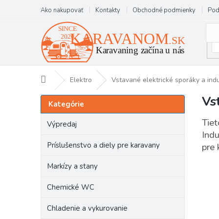
Prejsť
Ako nakupovať
Kontakty
Obchodné podmienky
Pod
na
obsah
Domov
Elektro
Vstavané elektrické sporáky a ind
Vs
B
Preskočiť
Kategórie
kategórie
o
č
Tiet
Výpredaj
n
Indu
ý
Príslušenstvo a diely pre karavany
pre 
p
a
Markízy a stany
n
e
Chemické WC
l
Chladenie a vykurovanie