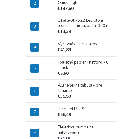
Quick High
€147,60
Sikaflex®-522 Lepidlo a
tesniaca hmota, biela, 300 ml
€13,39
Vyrovnávacie nájazdy
€41,89
Toaletný papier Thetford - 6
roliek
€5,50
Alu reflexná tabuľa - pre
Taliansko
€35,50
Reich Jet PLUS
€56,49
Elektrická pumpa na
nafukovanie
€75,01