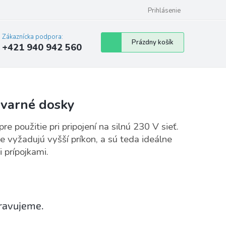
Prihlásenie
Zákaznícka podpora:
Nákupný
Prázdny košík
+421 940 942 560
košík
 varné dosky
 použitie pri pripojení na silnú 230 V sieť.
 vyžadujú vyšší príkon, a sú teda ideálne
 prípojkami.
pravujeme.