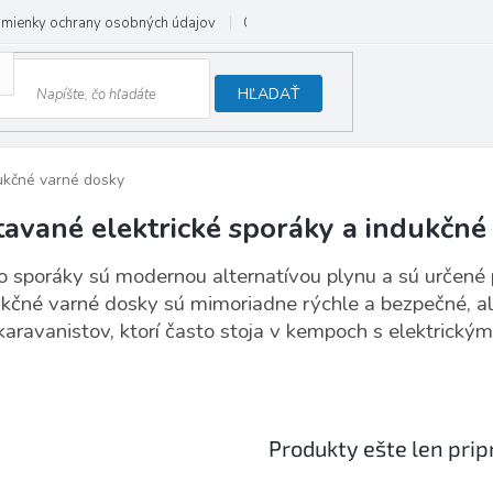
mienky ochrany osobných údajov
Odstúpenie od zmluvy
HĽADAŤ
ukčné varné dosky
tavané elektrické sporáky a indukčné
o sporáky sú modernou alternatívou plynu a sú určené pre
kčné varné dosky sú mimoriadne rýchle a bezpečné, ale
karavanistov, ktorí často stoja v kempoch s elektrickými
Produkty ešte len pri