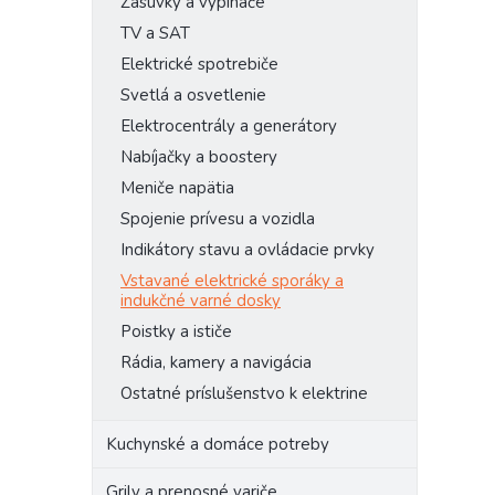
Zásuvky a vypínače
TV a SAT
Elektrické spotrebiče
Svetlá a osvetlenie
Elektrocentrály a generátory
Nabíjačky a boostery
Meniče napätia
Spojenie prívesu a vozidla
Indikátory stavu a ovládacie prvky
Vstavané elektrické sporáky a
indukčné varné dosky
Poistky a ističe
Rádia, kamery a navigácia
Ostatné príslušenstvo k elektrine
Kuchynské a domáce potreby
Grily a prenosné variče