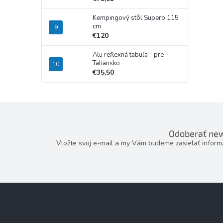
Kempingový stôl Superb 115
cm
€120
Alu reflexná tabuľa - pre
Taliansko
€35,50
Odoberať new
Vložte svoj e-mail a my Vám budeme zasielať infor
Z
á
p
ä