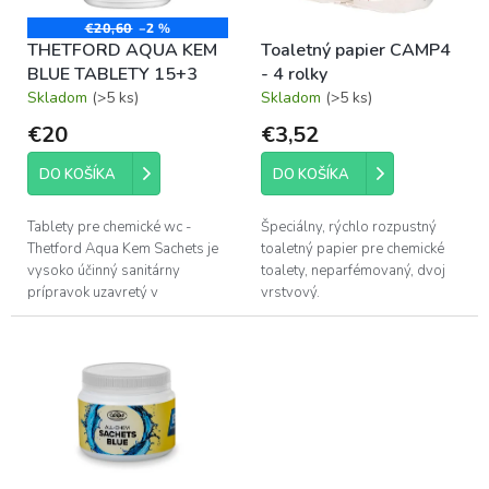
r
t
o
€20,60
–2 %
o
THETFORD AQUA KEM
Toaletný papier CAMP4
d
v
BLUE TABLETY 15+3
- 4 rolky
u
Skladom
(>5 ks)
Skladom
(>5 ks)
k
t
€20
€3,52
o
v
DO KOŠÍKA
DO KOŠÍKA
Tablety pre chemické wc -
Špeciálny, rýchlo rozpustný
Thetford Aqua Kem Sachets je
toaletný papier pre chemické
vysoko účinný sanitárny
toalety, neparfémovaný, dvoj
prípravok uzavretý v
vrstvový.
plastovom vysokorozpustnom
obale - balenie obsahuje 18 ks.