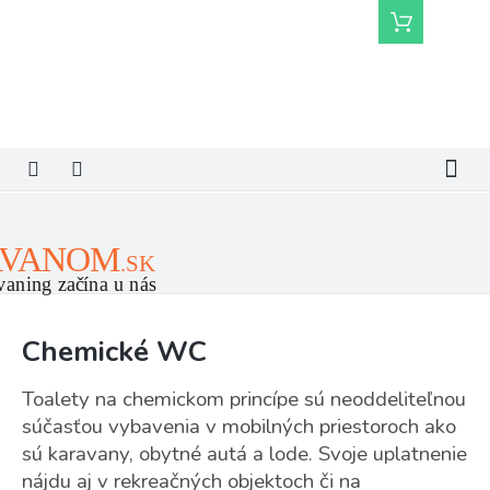
Prejsť
Nákupný
na
košík
obsah
Chemické WC
Toalety na chemickom princípe sú neoddeliteľnou
súčasťou vybavenia v mobilných priestoroch ako
sú karavany, obytné autá a lode. Svoje uplatnenie
nájdu aj v rekreačných objektoch či na