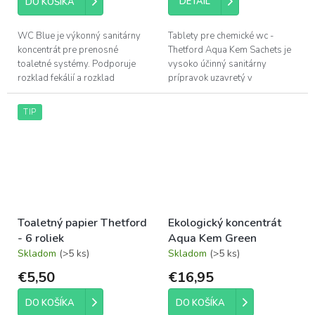
DETAIL
DO KOŠÍKA
WC Blue je výkonný sanitárny
Tablety pre chemické wc -
koncentrát pre prenosné
Thetford Aqua Kem Sachets je
toaletné systémy. Podporuje
vysoko účinný sanitárny
rozklad fekálií a rozklad
prípravok uzavretý v
toaletného papiera. Udržuje
plastovom vysokorozpustnom
nádrž na odpadovú vodu
obale - balenie obsahuje 15 ks.
TIP
hygienicky čistú....
Toaletný papier Thetford
Ekologický koncentrát
- 6 roliek
Aqua Kem Green
Skladom
(>5 ks)
Skladom
(>5 ks)
€5,50
€16,95
DO KOŠÍKA
DO KOŠÍKA