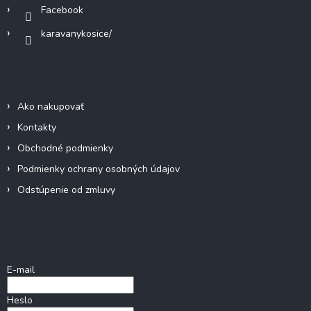
ý
Facebook
p
i
karavanykosice/
s
u
Informácie pre vás
Ako nakupovať
Kontakty
Obchodné podmienky
Podmienky ochrany osobných údajov
Odstúpenie od zmluvy
Prihlásenie
E-mail
Heslo