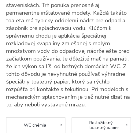
staveniskách. Trh ponúka prenosné aj
permanentne inštalované modely. Každá takáto
toaleta má typicky oddelenú nádrž pre odpad a
zásobník pre splachovaciu vodu. Kľúčom k
správnemu chodu je aplikácia špeciálnej
rozkladovej kvapaliny zmiešanej s malým
množstvom vody do odpadovej nádrže ešte pred
začiatkom používania. Je dôležité mať na pamäti,
že ich výkon sa líši od bežných domácich WC. Z
tohto dôvodu je nevyhnutné používať výhradne
špeciálny toaletný papier, ktorý sa rýchlo
rozpúšťa pri kontakte s tekutinou. Pri modeloch s
mechanickým splachovaním je tiež nutné dbať na
to, aby neboli vystavené mrazu.
Rozložitelný
WC chémia
toaletný papier