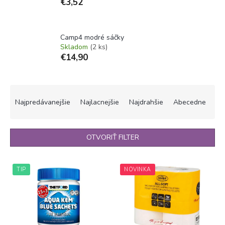
€3,52
Camp4 modré sáčky
Skladom
(2 ks)
€14,90
R
a
Najpredávanejšie
Najlacnejšie
Najdrahšie
Abecedne
d
e
n
OTVORIŤ FILTER
i
e
V
p
TIP
NOVINKA
ý
r
p
o
i
d
s
u
p
k