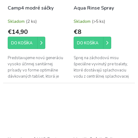
Camp4 modré sáčky
Aqua Rinse Spray
Skladom
(2 ks)
Skladom
(>5 ks)
€14,90
€8
DO KOŠÍKA
DO KOŠÍKA
Predstavujeme novú generáciu
Sprej na záchodovú misu
vysoko účinnej sanitárnej
špeciálne vyvinutý pre toalety,
prísady vo forme optimálne
ktoré dostávajú splachovaciu
dávkovaných tabliet, ktorá je
vodu z centrálnej splachovacej
kompatibilná so všetkými typmi
nádrže. Vhodné pre čističky
kempingových a chemických
odpadových vôd Vytvára
toaliet.
ochranný...