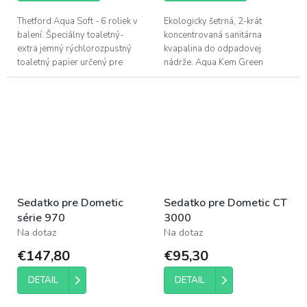
Thetford Aqua Soft - 6 roliek v
Ekologicky šetrná, 2-krát
balení. Špeciálny toaletný-
koncentrovaná sanitárna
extra jemný rýchlorozpustný
kvapalina do odpadovej
toaletný papier určený pre
nádrže. Aqua Kem Green
chemické WC.
Koncentrát je bezpečný pre
septiky a biologické čističky.
Praktická malá fľaša...
Sedatko pre Dometic
Sedatko pre Dometic CT
série 970
3000
Na dotaz
Na dotaz
€147,80
€95,30
DETAIL
DETAIL