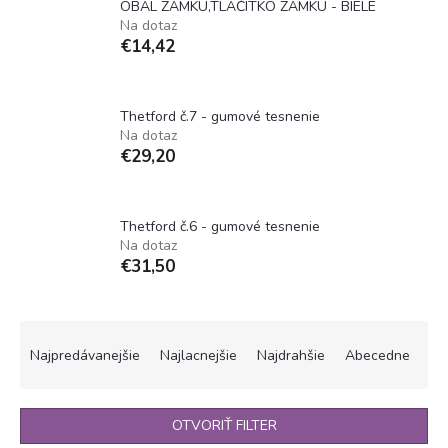
OBAL ZÁMKU,TLAČÍTKO ZÁMKU - BIELE
Na dotaz
€14,42
Thetford č.7 - gumové tesnenie
Na dotaz
€29,20
Thetford č.6 - gumové tesnenie
Na dotaz
€31,50
R
a
Najpredávanejšie
Najlacnejšie
Najdrahšie
Abecedne
d
e
n
OTVORIŤ FILTER
i