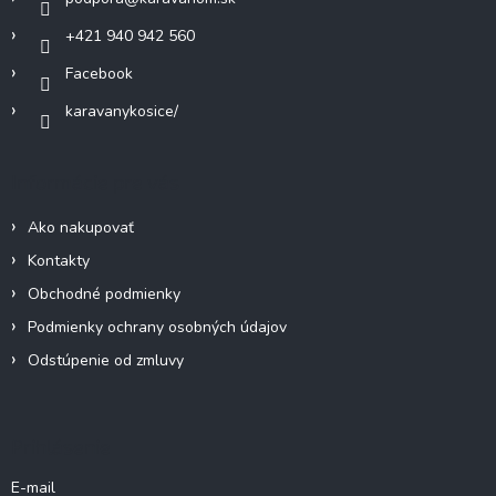
e
r
v
+421 940 942 560
k
Facebook
y
v
karavanykosice/
ý
p
i
Informácie pre vás
s
u
Ako nakupovať
Kontakty
Obchodné podmienky
Podmienky ochrany osobných údajov
Odstúpenie od zmluvy
Prihlásenie
E-mail