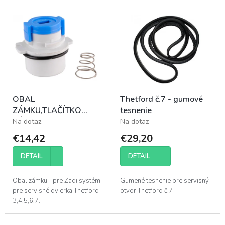
e
V
p
ý
r
p
o
i
d
s
u
p
k
r
t
o
o
OBAL
Thetford č.7 - gumové
d
v
ZÁMKU,TLAČÍTKO
tesnenie
u
ZÁMKU - BIELE
Na dotaz
Na dotaz
k
t
€14,42
€29,20
o
v
DETAIL
DETAIL
Obal zámku - pre Zadi systém
Gumené tesnenie pre servisný
pre servisné dvierka Thetford
otvor Thetford č.7
3,4,5,6,7.