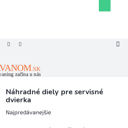
Prejsť
Nákupný
na
košík
obsah
Náhradné diely pre servisné
dvierka
Najpredávanejšie