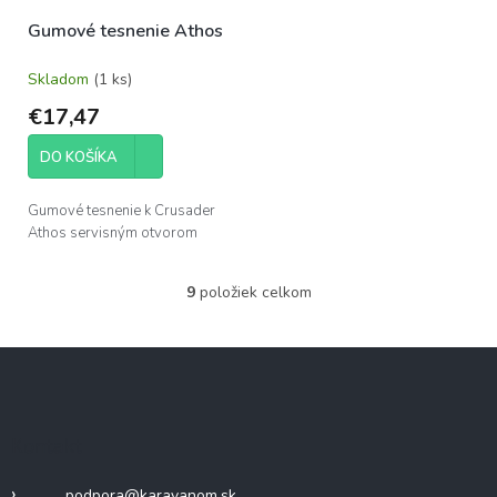
Gumové tesnenie Athos
Skladom
(1 ks)
€17,47
DO KOŠÍKA
Gumové tesnenie k Crusader
Athos servisným otvorom
9
položiek celkom
O
v
l
Z
á
á
d
p
a
c
ä
Kontakt
i
t
e
i
p
podpora
@
karavanom.sk