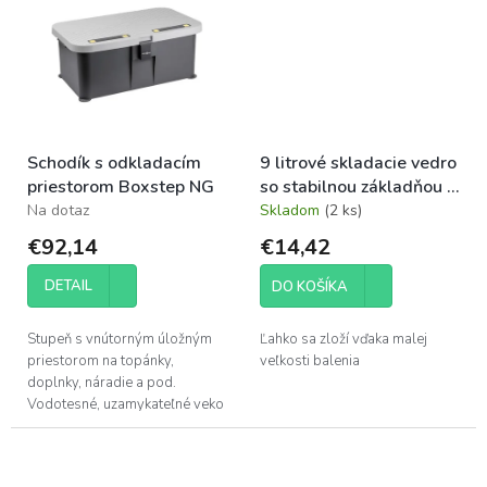
zároveň...
priestor ani o...
Schodík s odkladacím
9 litrové skladacie vedro
priestorom Boxstep NG
so stabilnou základňou a
úložným vakom
Na dotaz
Skladom
(2 ks)
€92,14
€14,42
DETAIL
DO KOŠÍKA
Stupeň s vnútorným úložným
Ľahko sa zloží vďaka malej
priestorom na topánky,
veľkosti balenia
doplnky, náradie a pod.
Vodotesné, uzamykateľné veko
je vybavené protišmykovým
nášľapom a má tiež
integrované bezpečnostné...