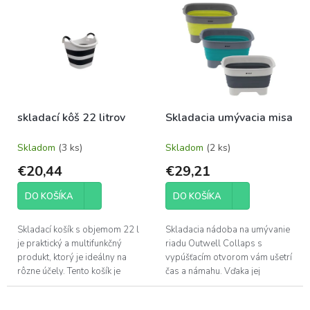
p
ý
r
p
o
i
d
s
u
p
k
r
t
o
o
skladací kôš 22 litrov
Skladacia umývacia misa
d
v
u
Skladom
(3 ks)
Skladom
(2 ks)
k
t
€20,44
€29,21
o
v
DO KOŠÍKA
DO KOŠÍKA
Skladací košík s objemom 22 l
Skladacia nádoba na umývanie
je praktický a multifunkčný
riadu Outwell Collaps s
produkt, ktorý je ideálny na
vypúšťacím otvorom vám ušetrí
rôzne účely. Tento košík je
čas a námahu. Vďaka jej
navrhnutý tak, aby bol
rýchlemu zloženiu sa už
kompaktný a ľahko prenosný, a
nemusíte starať o úložný