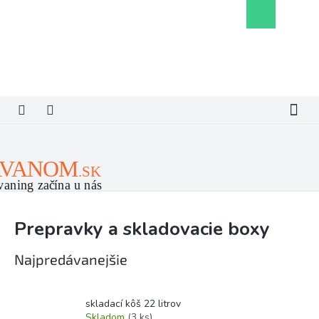
Prejsť
Nákupný
na
košík
obsah
Prepravky a skladovacie boxy
Najpredávanejšie
skladací kôš 22 litrov
Skladom
(3 ks)