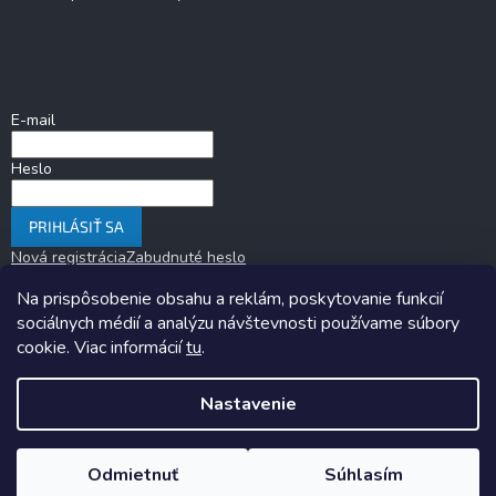
Prihlásenie
E-mail
Heslo
PRIHLÁSIŤ SA
Nová registrácia
Zabudnuté heslo
Na prispôsobenie obsahu a reklám, poskytovanie funkcií
sociálnych médií a analýzu návštevnosti používame súbory
cookie. Viac informácií
tu
.
Nastavenie
Copyright 2026
KARAVANOM.sk
. Všetky práva vyhradené.
Upraviť
nastavenie cookies
Odmietnuť
Súhlasím