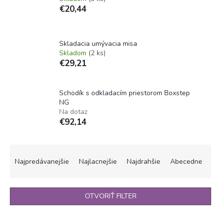
€20,44
Skladacia umývacia misa
Skladom
(2 ks)
€29,21
Schodík s odkladacím priestorom Boxstep
NG
Na dotaz
€92,14
R
a
Najpredávanejšie
Najlacnejšie
Najdrahšie
Abecedne
d
e
n
OTVORIŤ FILTER
i
e
V