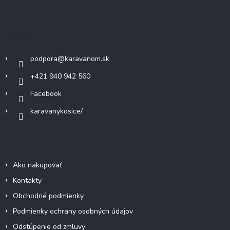
á
d
p
a
c
ä
Kontakt
i
t
e
i
p
podpora
@
karavanom.sk
e
r
v
+421 940 942 560
k
Facebook
y
v
karavanykosice/
ý
p
i
Informácie pre vás
s
u
Ako nakupovať
Kontakty
Obchodné podmienky
Podmienky ochrany osobných údajov
Odstúpenie od zmluvy