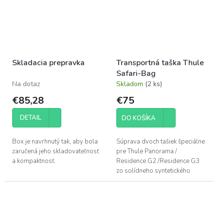
Skladacia prepravka
Transportná taška Thule
Safari-Bag
Na dotaz
Skladom
(2 ks)
€85,28
€75
DETAIL
DO KOŠÍKA
Box je navrhnutý tak, aby bola
Súprava dvoch tašiek špeciálne
zaručená jeho skladovateľnosť
pre Thule Panorama /
a kompaktnosť.
Residence G2 /Residence G3
zo solídneho syntetického
materiálu, 3 strany otváracie so
zipsami. Praktický popruh a
zosilnené dno.