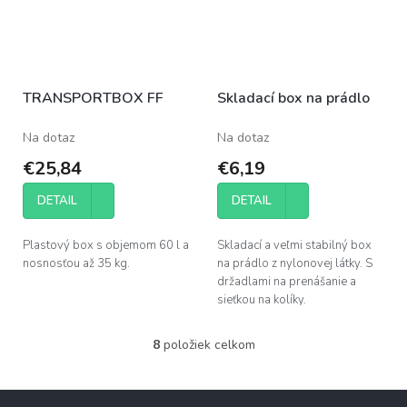
TRANSPORTBOX FF
Skladací box na prádlo
Na dotaz
Na dotaz
€25,84
€6,19
DETAIL
DETAIL
Plastový box s objemom 60 l a
Skladací a veľmi stabilný box
nosnosťou až 35 kg.
na prádlo z nylonovej látky. S
držadlami na prenášanie a
sieťkou na kolíky.
8
položiek celkom
O
v
l
Z
á