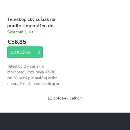
Teleskopický sušiak na
prádlo s montážou do
okna
Skladom
(1 ks)
€56,85
DO KOŠÍKA
Teleskopický sušiak, s
možnosťou rozšírenia 47-90
cm. Vhodný pre malé aj veľké
otvory. S možnosťou sušiť aj pri
zatvorenom okne. Jednoduchá
montáž, univerzálne...
11
položiek celkom
O
v
l
Z
á
á
d
p
a