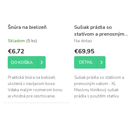
Šnúra na bielizeň
Sušiak prádla so
statívom a prenosným
vakom - XL
Skladom
(5 ks)
Na dotaz
€6,72
€69,95
DETAIL
DO KOŠÍKA
Praktická šnúra na bielizeň,
Sušiak prádla so statívom a
uložená v navíjacom boxe.
prenosným vakom - XL
Vďaka malým rozmerom boxu
Masívny hliníkový sušiak
je vhodná pre cesrtovanie,
prádla s použitím statívu
kempovanie, balkón atď.
umiestnite kdekoľvek.... Má 4
ramená, ktoré ponúkajú 20 m
šnúry. V...