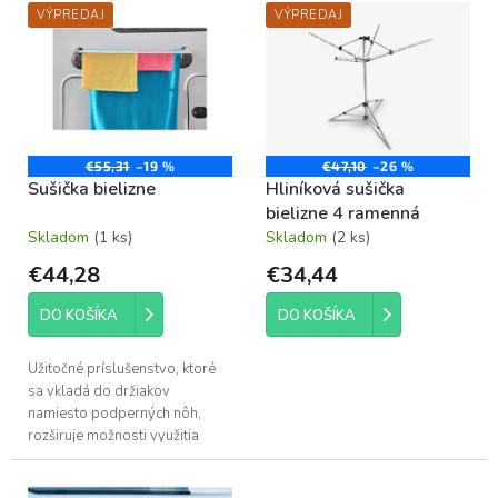
p
VÝPREDAJ
VÝPREDAJ
ý
r
p
o
i
d
s
u
p
k
r
t
o
€55,31
–19 %
€47,10
–26 %
o
Sušička bielizne
Hliníková sušička
d
v
bielizne 4 ramenná
u
Skladom
(1 ks)
Skladom
(2 ks)
k
t
€44,28
€34,44
o
v
DO KOŠÍKA
DO KOŠÍKA
Užitočné príslušenstvo, ktoré
sa vkladá do držiakov
namiesto podperných nôh,
rozširuje možnosti využitia
Vášho multiAnker 2.0.