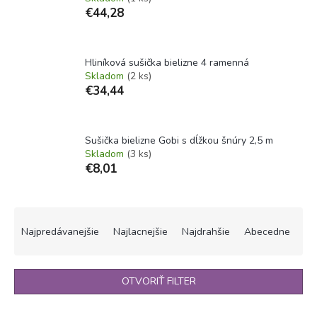
€44,28
Hliníková sušička bielizne 4 ramenná
Skladom
(2 ks)
€34,44
Sušička bielizne Gobi s dĺžkou šnúry 2,5 m
Skladom
(3 ks)
€8,01
R
a
Najpredávanejšie
Najlacnejšie
Najdrahšie
Abecedne
d
e
n
OTVORIŤ FILTER
i
e
V