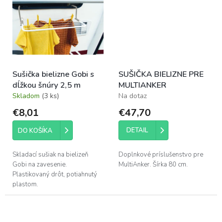
Sušička bielizne Gobi s
SUŠIČKA BIELIZNE PRE
dĺžkou šnúry 2,5 m
MULTIANKER
Skladom
(3 ks)
Na dotaz
€8,01
€47,70
DETAIL
DO KOŠÍKA
Skladací sušiak na bielizeň
Doplnkové príslušenstvo pre
Gobi na zavesenie.
MultiAnker. Šírka 80 cm.
Plastikovaný drôt, potiahnutý
plastom.