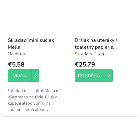
Skladací mini sušiak
Držiak na uteráky /
Mella
toaletný papier s
prísavkou
Na dotaz
Skladom
(1 ks)
€5,58
€25,79
DETAIL
DO KOŠÍKA
Skladací mini sušiak Mella má
všestranné použitie. Či už v
kúpelni alebo vonku, na
zadnom nosiči alebo v
predstane. Vďaka svojmu háku
sa Mella dá zavesiť kdekoľvek.
Po zložení...