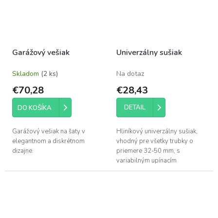
Garážový vešiak
Univerzálny sušiak
Skladom
(2 ks)
Na dotaz
€70,28
€28,43
DETAIL
DO KOŠÍKA
Garážový vešiak na šaty v
Hliníkový univerzálny sušiak,
elegantnom a diskrétnom
vhodný pre všetky trubky o
dizajne.
priemere 32-50 mm, s
variabilným upínacím
zariadením. Obsahuje 24
integrovaných, robustných
štipcov.