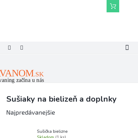
Prejsť
Nákupný
na
košík
obsah
Sušiaky na bielizeň a doplnky
Najpredávanejšie
Sušička bielizne
Skladom
(1 ks)