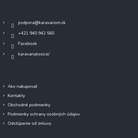
c
ä
Kontakt
i
t
e
i
p
podpora
@
karavanom.sk
e
r
v
+421 940 942 560
k
Facebook
y
v
karavanykosice/
ý
p
i
Informácie pre vás
s
u
Ako nakupovať
Kontakty
Obchodné podmienky
Podmienky ochrany osobných údajov
Odstúpenie od zmluvy