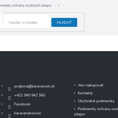
mienky ochrany osobných údajov
Odstúpenie od zmluvy
HĽADAŤ
Kontakt
Informácie pre vás
Ako nakupovať
podpora
@
karavanom.sk
Kontakty
+421 940 942 560
Obchodné podmienky
Facebook
Podmienky ochrany oso
karavanykosice/
údajov