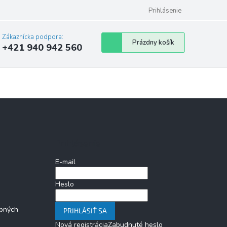
Prihlásenie
Zákaznícka podpora:
Nákupný
Prázdny košík
+421 940 942 560
košík
Prihlásenie
E-mail
Heslo
bných
PRIHLÁSIŤ SA
Nová registrácia
Zabudnuté heslo