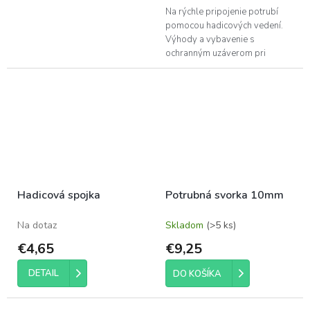
Na rýchle pripojenie potrubí
pomocou hadicových vedení.
Výhody a vybavenie s
ochranným uzáverom pri
odpojení je prechod plynu
blokovaný násuvná spojka SKU
neslúži ako...
Hadicová spojka
Potrubná svorka 10mm
Na dotaz
Skladom
(>5 ks)
€4,65
€9,25
DETAIL
DO KOŠÍKA