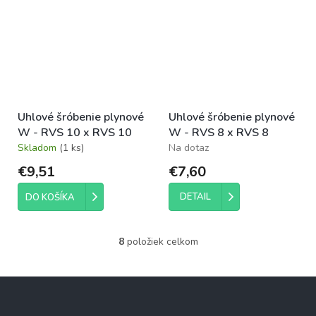
Uhlové šróbenie plynové
Uhlové šróbenie plynové
W - RVS 10 x RVS 10
W - RVS 8 x RVS 8
Skladom
(1 ks)
Na dotaz
€9,51
€7,60
DETAIL
DO KOŠÍKA
8
položiek celkom
O
v
l
Z
á
á
d
p
a