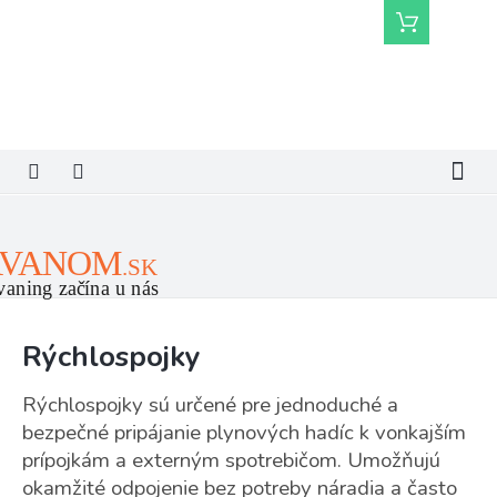
Prejsť
Nákupný
na
košík
obsah
Rýchlospojky
Rýchlospojky sú určené pre jednoduché a
bezpečné pripájanie plynových hadíc k vonkajším
prípojkám a externým spotrebičom. Umožňujú
okamžité odpojenie bez potreby náradia a často