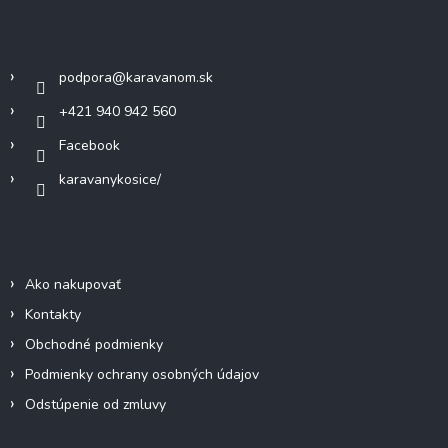
c
ä
Kontakt
i
t
e
i
p
podpora
@
karavanom.sk
e
r
v
+421 940 942 560
k
Facebook
y
v
karavanykosice/
ý
p
i
Informácie pre vás
s
u
Ako nakupovať
Kontakty
Obchodné podmienky
Podmienky ochrany osobných údajov
Odstúpenie od zmluvy