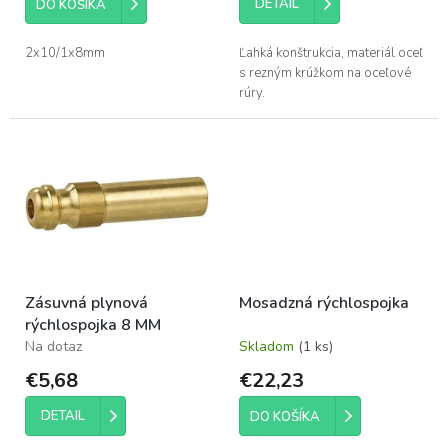
v
DETAIL
DO KOŠÍKA
2x10/1x8mm
Ľahká konštrukcia, materiál oceľ
s rezným krúžkom na oceľové
rúry.
Zásuvná plynová
Mosadzná rýchlospojka
rýchlospojka 8 MM
Na dotaz
Skladom
(1 ks)
€5,68
€22,23
DETAIL
DO KOŠÍKA