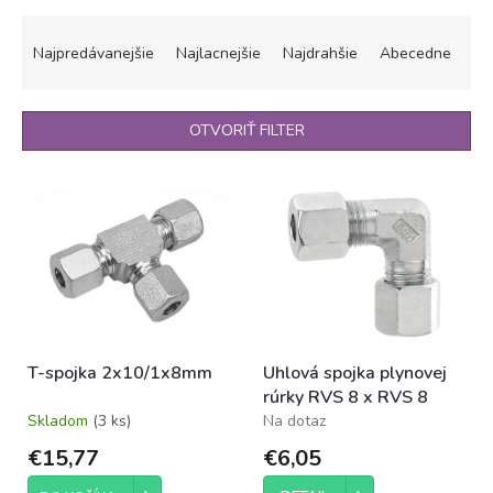
R
a
Najpredávanejšie
Najlacnejšie
Najdrahšie
Abecedne
d
e
n
OTVORIŤ FILTER
i
e
V
p
ý
r
p
o
i
d
s
u
p
k
r
t
o
o
T-spojka 2x10/1x8mm
Uhlová spojka plynovej
d
v
rúrky RVS 8 x RVS 8
u
Skladom
(3 ks)
Na dotaz
k
t
€15,77
€6,05
o