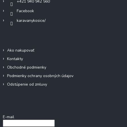
v
+421 940 942 560
k
Facebook
y
v
karavanykosice/
ý
p
i
Informácie pre vás
s
u
Ako nakupovať
Kontakty
Obchodné podmienky
Podmienky ochrany osobných údajov
Odstúpenie od zmluvy
Prihlásenie
E-mail