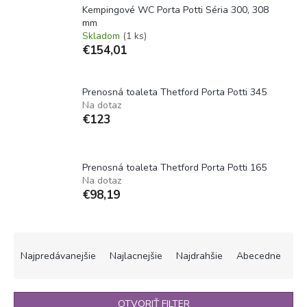
Kempingové WC Porta Potti Séria 300, 308
mm
Skladom
(1 ks)
€154,01
Prenosná toaleta Thetford Porta Potti 345
Na dotaz
€123
Prenosná toaleta Thetford Porta Potti 165
Na dotaz
€98,19
R
a
Najpredávanejšie
Najlacnejšie
Najdrahšie
Abecedne
d
e
n
OTVORIŤ FILTER