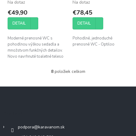
Na dotaz
Na dotaz
€49,90
€78,45
DETAIL
DETAIL
Moderné prenosné WC s
Pohodlné, jednoduché
pohodlnou výškou sedadla a
prenosné WC - Optiloo
množstvom funkčných detailov.
Novo navrhnuté toaletné teleso
vyrobené z pevného, ​​odolného
tvrdého plastu. Ihneď
8
položiek celkom
O
pripravené...
v
l
Z
á
á
d
p
a
c
ä
Kontakt
i
t
e
i
p
podpora
@
karavanom.sk
e
r