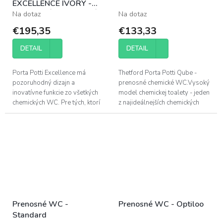
EXCELLENCE IVORY -
CHEMICKÁ PRENOSNÁ
Na dotaz
Na dotaz
TOALETA
€195,35
€133,33
DETAIL
DETAIL
Porta Potti Excellence má
Thetford Porta Potti Qube -
pozoruhodný dizajn a
prenosné chemické WC.Vysoký
inovatívne funkcie zo všetkých
model chemickej toalety - jeden
chemických WC. Pre tých, ktorí
z najideálnejších chemických
chcú spojiť luxus s vysokou
toaliet v ponuke.
kvalitou ,alebo riešenie pre
domácnosti,...
Prenosné WC -
Prenosné WC - Optiloo
Standard