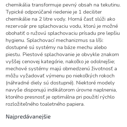
chemikália transformuje pevný obsah na tekutinu.
Typické odporúčané riedenie je 1 deciliter
chemikálie na 2 litre vody. Horná časť slúži ako
rezervoár pre splachovaciu vodu, ktorú je možné
obohatiť o ružovú splachovaciu prísadu pre lepšiu
hygienu. Splachovací mechanizmus sa líši:
dostupné sú systémy na báze mechu alebo
piestu. Piestové splachovanie je obvykle znakom
vyššej cenovej kategórie, nakoľko je odolnejšie;
mechové systémy majú obmedzenú životnosť a
môžu vyžadovať výmenu po niekoľkých rokoch
(náhradné diely sú dostupné). Niektoré modely
navyše disponujú indikátorom úrovne naplnenia,
ktorého presnosť je optimálna pri použití rýchlo
rozložiteľného toaletného papiera.
Najpredávanejšie