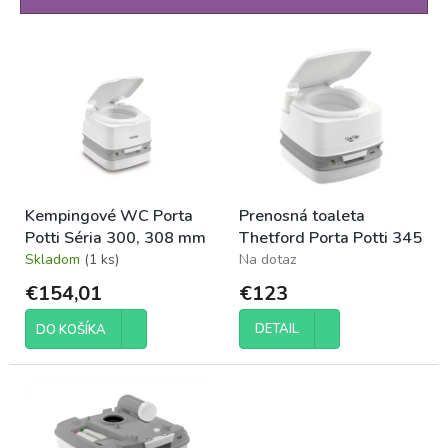
i
e
V
p
ý
r
p
o
i
d
s
u
p
k
r
t
o
o
Kempingové WC Porta
Prenosná toaleta
d
v
Potti Séria 300, 308 mm
Thetford Porta Potti 345
u
Skladom
(1 ks)
Na dotaz
k
t
€154,01
€123
o
v
DETAIL
DO KOŠÍKA