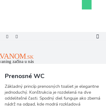
Prejsť
Nákupný
na
košík
obsah
Prenosné WC
Základný princíp prenosných toaliet je elegantne
jednoduchý. Konštrukcia je rozdelená na dve
oddeliteľné časti. Spodný diel funguje ako zberná
nádrž na odpad, kde modrá rozkladová