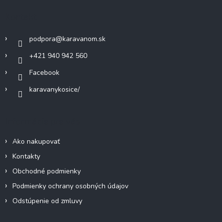
c
ä
Kontakt
i
t
e
i
p
podpora
@
karavanom.sk
e
r
v
+421 940 942 560
k
Facebook
y
v
karavanykosice/
ý
p
i
Informácie pre vás
s
u
Ako nakupovať
Kontakty
Obchodné podmienky
Podmienky ochrany osobných údajov
Odstúpenie od zmluvy