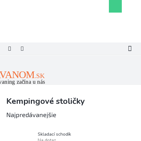
Prejsť
Nákupný
na
košík
obsah
Kempingové stoličky
Najpredávanejšie
Skladací schodík
Na dotaz