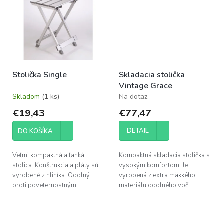
Stolička Single
Skladacia stolička
Vintage Grace
Skladom
(1 ks)
Na dotaz
€19,43
€77,47
DETAIL
DO KOŠÍKA
Veľmi kompaktná a ľahká
Kompaktná skladacia stolička s
stolica. Konštrukcia a pláty sú
vysokým komfortom. Je
vyrobené z hliníka. Odolný
vyrobená z extra mäkkého
proti poveternostným
materiálu odolného voči
vplyvom.
poveternostným vplyvom,
ktorý pôsobí ako bavlna. Čelo
postele je vyrobené...