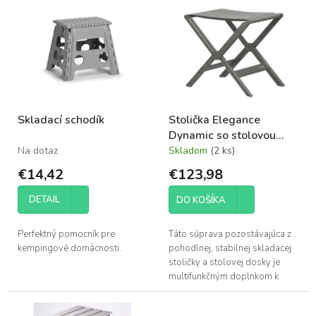
p
ý
r
p
o
i
d
s
u
p
k
r
t
o
o
Skladací schodík
Stolička Elegance
d
v
Dynamic so stolovou
u
doskou
Na dotaz
Skladom
(2 ks)
k
t
€14,42
€123,98
o
v
DETAIL
DO KOŠÍKA
Perfektný pomocník pre
Táto súprava pozostávajúca z
kempingové domácnosti.
pohodlnej, stabilnej skladacej
stoličky a stolovej dosky je
multifunkčným doplnkom k
našim stoličkám.