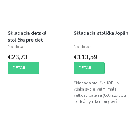
Skladacia detská
Skladacia stolička Joplin
stolička pre deti
Na dotaz
Na dotaz
€23,73
€113,59
DETAIL
DETAIL
Skladacia stolička JOPLIN
vďaka svojej veľmi malej
veľkosti balenia (89x22x18cm)
je ideálnym kempingovým
kreslom. Šedá tkanina s
koženým štítkom a hnedými
drevenými...