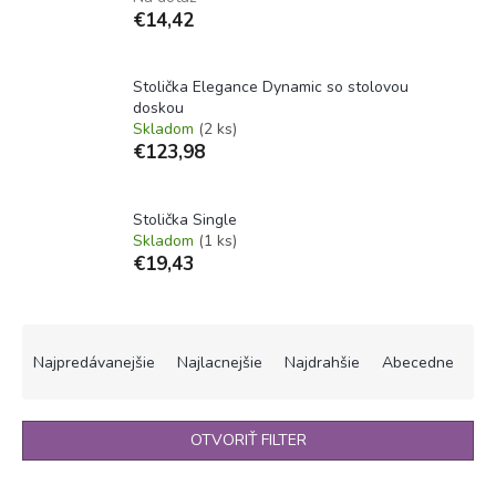
€14,42
Stolička Elegance Dynamic so stolovou
doskou
Skladom
(2 ks)
€123,98
Stolička Single
Skladom
(1 ks)
€19,43
R
a
Najpredávanejšie
Najlacnejšie
Najdrahšie
Abecedne
d
e
n
OTVORIŤ FILTER
i
e
V