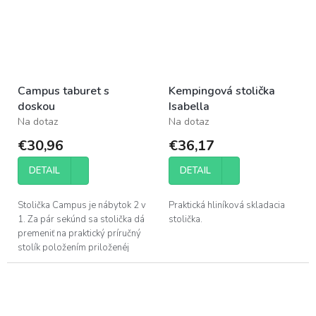
Campus taburet s
Kempingová stolička
doskou
Isabella
Na dotaz
Na dotaz
€30,96
€36,17
DETAIL
DETAIL
Stolička Campus je nábytok 2 v
Praktická hliníková skladacia
1. Za pár sekúnd sa stolička dá
stolička.
premeniť na praktický príručný
stolík položením priloženéj
dosky stolíka. Napriek ľahkému
hliníkovému...