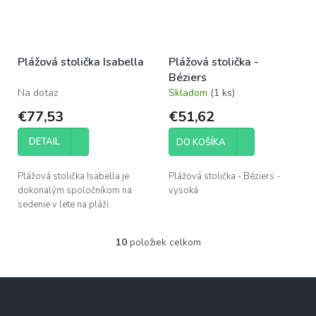
Plážová stolička Isabella
Plážová stolička -
Béziers
Na dotaz
Skladom
(1 ks)
€77,53
€51,62
DETAIL
DO KOŠÍKA
Plážová stolička Isabella je
Plážová stolička - Béziers -
dokonalým spoločníkom na
vysoká
sedenie v lete na pláži.
10
položiek celkom
O
v
l
Z
á
á
d
p
a