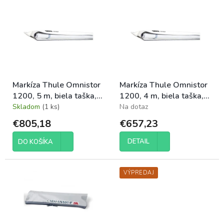
p
ý
r
p
o
i
d
s
u
p
k
r
t
o
o
Markíza Thule Omnistor
Markíza Thule Omnistor
d
v
1200, 5 m, biela taška,
1200, 4 m, biela taška,
u
Mystic Grey
Mystic Grey
Skladom
(1 ks)
Na dotaz
k
t
€805,18
€657,23
o
v
DETAIL
DO KOŠÍKA
VÝPREDAJ