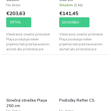
Na dotaz
Skladom
(1 ks)
€203,63
€141,45
DETAIL
DO KOŠÍKA
Všestranný slnečný prístrešok
Všestranný slnečný prístrešok
Playa poskytuje nielen
Playa poskytuje nielen
príjemný tieň pred karavanom,
príjemný tieň pred karavanom,
ale tiež ako prístrešok pre
ale tiež ako prístrešok pre
skrinku na plynovú fľašu a oje
skrinku na plynovú fľašu a oje
na prove. Ale tento prístrešok
na prove. Ale tento prístrešok
vám...
vám...
Slnečná strieška Playa
Podložky Rafter CS
250 cm