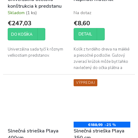
konštrukcia k predstanu
Skladom
(1 ks)
Na dotaz
€247,03
€8,60
DETAIL
DO KOŠÍKA
Univerzálna sada tyčí k rôznym
Kolík z tvrdého dreva na mäkké
veľkostiam predstanov.
a piesočné podložie. Guľový
zvierací krúžok môže byť ľahko
navlečený do očka plátna a
pripevnený k kolíku z tvrdého
dreva. Bukové drevo pochádza
VÝPREDAJ
z...
€188,99
–25 %
Slnečná strieška Playa
Slnečná strieška Playa
400cm
350 cm