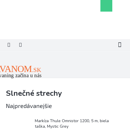
Prejsť
Nákupný
na
košík
obsah
Slnečné strechy
Najpredávanejšie
Markíza Thule Omnistor 1200, 5 m, biela
taška, Mystic Grey