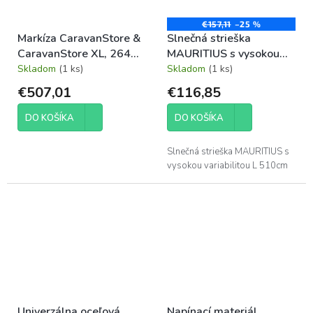
€157,11
–25 %
Markíza CaravanStore &
Slnečná strieška
CaravanStore XL, 264
MAURITIUS s vysokou
cm, Royal Grey
variabilitou - L 510cm
Skladom
(1 ks)
Skladom
(1 ks)
€507,01
€116,85
DO KOŠÍKA
DO KOŠÍKA
Slnečná strieška MAURITIUS s
vysokou variabilitou L 510cm
Univerzálna oceľová
Napínací materiál