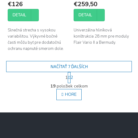
Bermudy.
€126
€259,50
DETAIL
DETAIL
Slnečná strecha s vysokou
Univerzálna hliníková
variabilitou. Výkyvné bočné
konštrukcia 28 mm pre moduly
časti môžu byť pre dodatočnú
Flair Vario II a Bermudy.
ochranu napnuté smerom dole.
NAČÍTAŤ 7 ĎALŠÍCH
S
1
2
t
O
r
19
položiek celkom
v
á
l
HORE
n
á
k
d
o
v
a
Z
a
c
á
n
i
i
p
e
e
ä
p