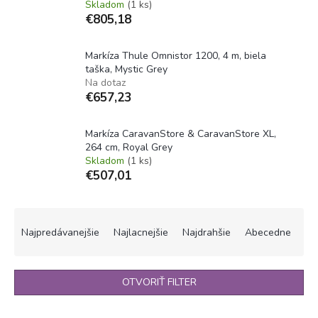
Skladom
(1 ks)
€805,18
Markíza Thule Omnistor 1200, 4 m, biela
taška, Mystic Grey
Na dotaz
€657,23
Markíza CaravanStore & CaravanStore XL,
264 cm, Royal Grey
Skladom
(1 ks)
€507,01
R
a
Najpredávanejšie
Najlacnejšie
Najdrahšie
Abecedne
d
e
n
OTVORIŤ FILTER
i
e
V