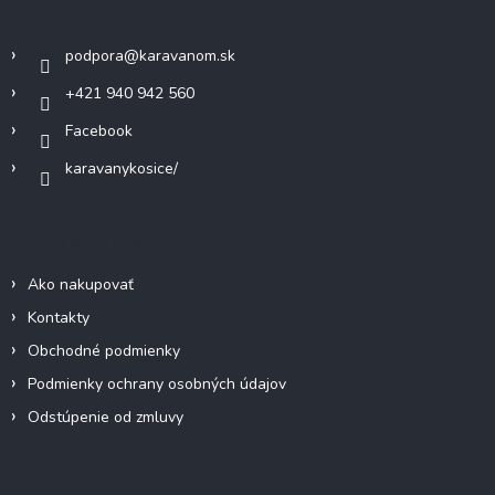
Kontakt
r
t
v
i
k
podpora
@
karavanom.sk
e
y
+421 940 942 560
v
ý
Facebook
p
i
karavanykosice/
s
u
Informácie pre vás
Ako nakupovať
Kontakty
Obchodné podmienky
Podmienky ochrany osobných údajov
Odstúpenie od zmluvy