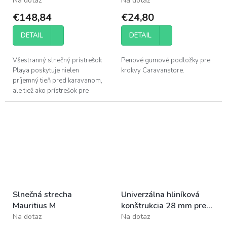
Na dotaz
Na dotaz
€148,84
€24,80
DETAIL
DETAIL
Všestranný slnečný prístrešok
Penové gumové podložky pre
Playa poskytuje nielen
krokvy Caravanstore.
príjemný tieň pred karavanom,
ale tiež ako prístrešok pre
skrinku na plynovú fľašu a oje
na prove. Ale tento prístrešok
vám...
Slnečná strecha
Univerzálna hliníková
Mauritius M
konštrukcia 28 mm pre
moduly Flair Vario II a
Na dotaz
Na dotaz