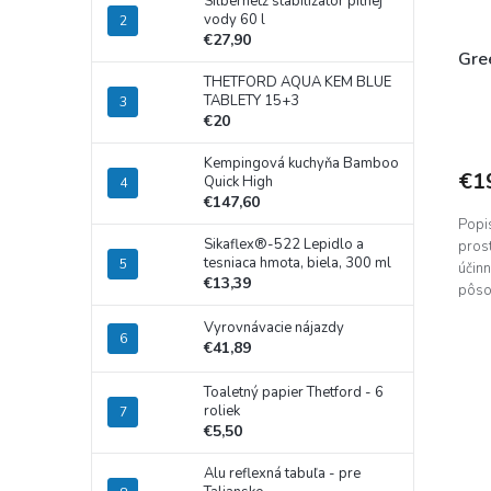
Silbernetz stabilizátor pitnej
vody 60 l
€27,90
Gre
THETFORD AQUA KEM BLUE
TABLETY 15+3
€20
Kempingová kuchyňa Bamboo
€1
Quick High
€147,60
Popi
Sikaflex®-522 Lepidlo a
pros
tesniaca hmota, biela, 300 ml
účinn
€13,39
pôso
zneči
Vyrovnávacie nájazdy
€41,89
Toaletný papier Thetford - 6
roliek
€5,50
Alu reflexná tabuľa - pre