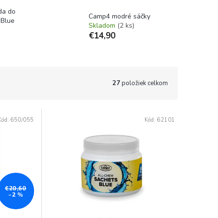
da do
Camp4 modré sáčky
Blue
Skladom
(2 ks)
€14,90
27
položiek celkom
Kód:
650/055
Kód:
62101
€20,60
–2 %