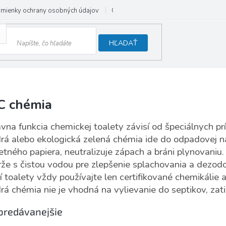
mienky ochrany osobných údajov
Odstúpenie od zmluvy
HĽADAŤ
 chémia
vna funkcia chemickej toalety závisí od špeciálnych prí
á alebo ekologická zelená chémia ide do odpadovej ná
etného papiera, neutralizuje zápach a bráni plynovani
že s čistou vodou pre zlepšenie splachovania a dezodo
í toalety vždy používajte len certifikované chemikálie a
á chémia nie je vhodná na vylievanie do septikov, zatiaľ
predávanejšie