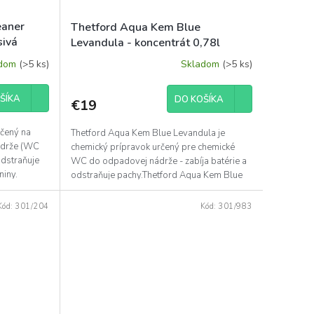
eaner
Thetford Aqua Kem Blue
sivá
Levandula - koncentrát 0,78l
adom
(>5 ks)
Skladom
(>5 ks)
ŠÍKA
DO KOŠÍKA
€19
rčený na
Thetford Aqua Kem Blue Levandula je
ádrže (WC
chemický prípravok určený pre chemické
Odstraňuje
WC do odpadovej nádrže - zabíja batérie a
niny.
odstraňuje pachy.Thetford Aqua Kem Blue
koncentrát je veľmi...
Kód:
301/204
Kód:
301/983