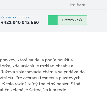
Prihlásenie
Zákaznícka podpora:
Nákupný
Prázdny košík
+421 940 942 560
košík
pravkov, ktoré sa delia podľa použitia.
drže, kde urýchľuje rozklad obsahu a
u. Ružová splachovacia chémia sa pridáva do
rizáciu. Pre ochranu tesnení a plastových
 rýchlo rozložiteľný toaletný papier. Silná
 čo zelená je šetrnejšia k prírode.