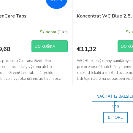
enCare Tabs
Koncentrát WC Blue 2,5l
Skladom
(1 ks)
Sk
DO KOŠÍKA
DO KO
9,68
€11,32
s produktu Ochrana životného
WC Blue je výkonný sanitárny k
tredia bez straty výkonu alebo
pre prenosné toaletné systémy.
osti! GreenCare Tabs sú rýchlo
rozklad fekálií a rozklad toaletn
biace a vysoko účinné aditívum bez
Udržuje nádrž na odpadovú vod
stenia pre nádrž na...
hygienicky čistú....
NAČÍTAŤ 12 ĎALŠÍC
S
1
3
O
t
r
v
HORE
á
l
n
á
k
d