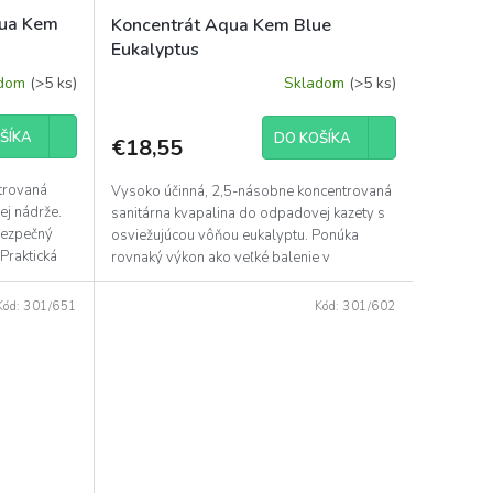
qua Kem
Koncentrát Aqua Kem Blue
Eukalyptus
adom
(>5 ks)
Skladom
(>5 ks)
ŠÍKA
DO KOŠÍKA
€18,55
ntrovaná
Vysoko účinná, 2,5-násobne koncentrovaná
ej nádrže.
sanitárna kvapalina do odpadovej kazety s
bezpečný
osviežujúcou vôňou eukalyptu. Ponúka
 Praktická
rovnaký výkon ako veľké balenie v
kompaktnej fľaši....
Kód:
301/651
Kód:
301/602