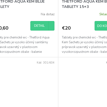
TFORD AQUA KEM BLUE
THETFORD AQUA KEM B
LETY
TABLETY 15+3
Na dotaz
Skl
DETAIL
DO KO
0,60
€20
ety pre chemické wc - Thetford Aqua
Tablety pre chemické wc - Thetf
Sachets je vysoko účinný sanitárny
Kem Sachets je vysoko účinný sa
ravok uzavretý v plastovom
prípravok uzavretý v plastovom
korozpustnom obale - balenie
vysokorozpustnom obale - bale
huje 15 ks.
obsahuje 18 ks.
Kód:
301/604