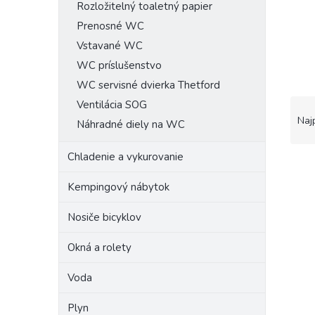
Rozložitelný toaletný papier
Prenosné WC
Vstavané WC
WC príslušenstvo
WC servisné dvierka Thetford
R
Ventilácia SOG
a
Naj
Náhradné diely na WC
d
e
Chladenie a vykurovanie
V
n
ý
i
Kempingový nábytok
p
e
i
p
Nosiče bicyklov
s
r
p
o
Okná a rolety
r
d
o
u
Voda
d
k
u
t
Plyn