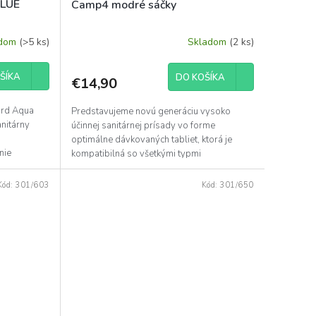
LUE
Camp4 modré sáčky
adom
(>5 ks)
Skladom
(2 ks)
ŠÍKA
DO KOŠÍKA
€14,90
ord Aqua
Predstavujeme novú generáciu vysoko
nitárny
účinnej sanitárnej prísady vo forme
optimálne dávkovaných tabliet, ktorá je
nie
kompatibilná so všetkými typmi
kempingových a chemických toaliet.
Kód:
301/603
Kód:
301/650