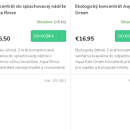
centrát do splachovacej nádrže
Ekologický koncentrát A
a Rinse
Green
Skladom
(>5 ks)
Skl
DO KOŠÍKA
DO KO
5,50
€16,95
ko účinná, 2-krát koncentrovaná
Ekologicky šetrná, 2-krát konce
alina do splachovacej nádrže s
sanitárna kvapalina do odpadov
emnou vôňou levandule. Aqua Rinse
Aqua Kem Green Koncentrát je 
entrated zaisťuje hladké a rovnomerné
pre septiky a biologické čističky.
hovanie, bráni...
malá fľaša...
Kód:
301/653