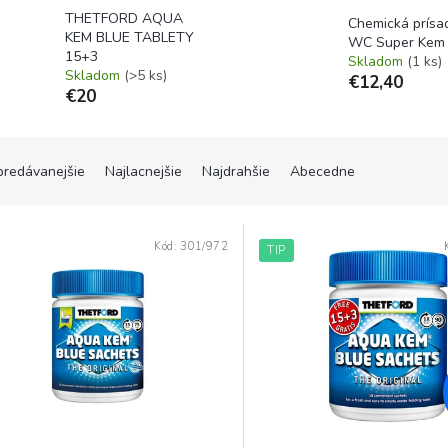
THETFORD AQUA
Chemická prísa
KEM BLUE TABLETY
WC Super Kem 
15+3
Skladom
(1 ks)
Skladom
(>5 ks)
€12,40
€20
predávanejšie
Najlacnejšie
Najdrahšie
Abecedne
Kód:
301/972
TIP