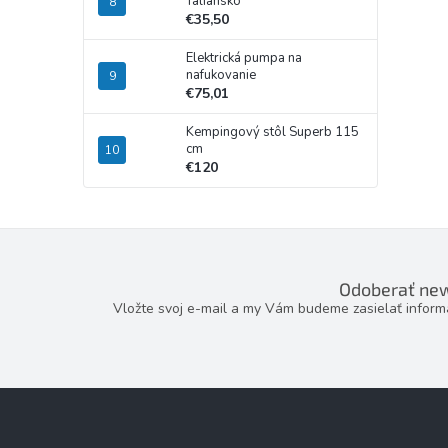
Taliansko
€35,50
Elektrická pumpa na
nafukovanie
€75,01
Kempingový stôl Superb 115
cm
€120
Odoberať new
Vložte svoj e-mail a my Vám budeme zasielať infor
Z
á
p