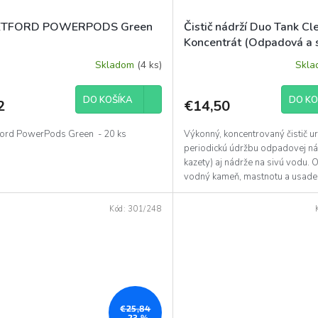
ETFORD POWERPODS Green
Čistič nádrží Duo Tank Cl
Koncentrát (Odpadová a 
voda)
Skladom
(4 ks)
Skl
DO KOŠÍKA
DO KO
2
€14,50
ford PowerPods Green - 20 ks
Výkonný, koncentrovaný čistič u
periodickú údržbu odpadovej n
kazety) aj nádrže na sivú vodu. 
vodný kameň, mastnotu a usade
Zabezpečuje dlhú...
Kód:
301/248
€25,84
–23 %