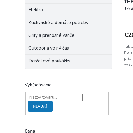
k
o
THE
t
v
TAB
Elektro
o
v
Kuchynské a domáce potreby
€2
Grily a prenosné variče
Tabl
Outdoor a voľný čas
Kem 
príp
Darčekové poukážky
vyso
obsa
Vyhľadávanie
HĽADAŤ
Cena