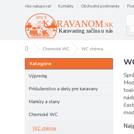
Prejsť
Ako nakupovať
Kontakty
Obchodné podmienky
Pod
na
obsah
Domov
Chemické WC
WC chémia
WC
B
Preskočiť
Kategórie
kategórie
o
č
Sprá
Výpredaj
n
Modr
ý
Príslušenstvo a diely pre karavany
toal
p
nádr
a
Markízy a stany
čast
n
modr
e
Chemické WC
l
Naj
WC chémia