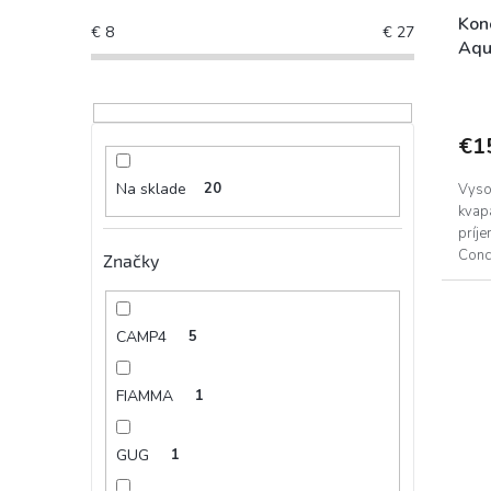
Kon
€
8
€
27
Aqu
€1
Na sklade
20
Vyso
kvap
príj
Conc
Značky
splac
CAMP4
5
FIAMMA
1
GUG
1