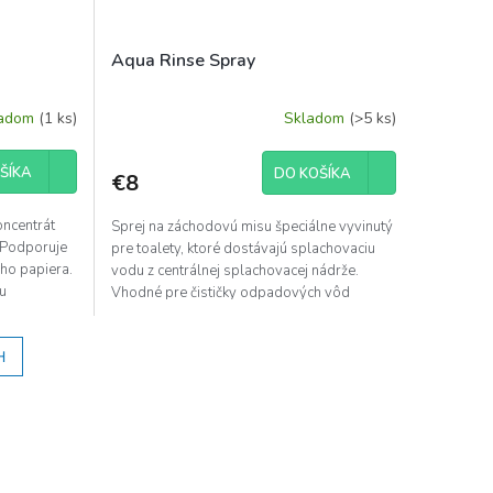
Aqua Rinse Spray
ladom
(1 ks)
Skladom
(>5 ks)
ŠÍKA
DO KOŠÍKA
€8
oncentrát
Sprej na záchodovú misu špeciálne vyvinutý
 Podporuje
pre toalety, ktoré dostávajú splachovaciu
ého papiera.
vodu z centrálnej splachovacej nádrže.
u
Vhodné pre čističky odpadových vôd
Vytvára ochranný...
H