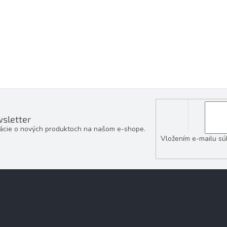
sletter
mácie o nových produktoch na našom e-shope.
Vložením e-mailu sú
Kontakt
Informácie pre vás