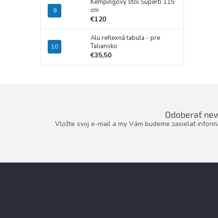
Kempingový stôl Superb 115
cm
€120
Alu reflexná tabuľa - pre
Taliansko
€35,50
Odoberať new
Vložte svoj e-mail a my Vám budeme zasielať infor
Z
á
p
ä
t