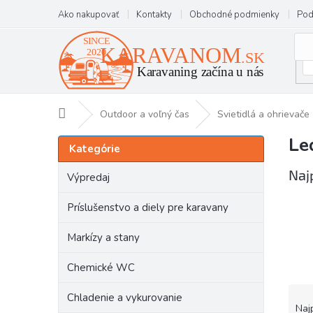
Prejsť
Ako nakupovať
Kontakty
Obchodné podmienky
Pod
na
obsah
Domov
Outdoor a voľný čas
Svietidlá a ohrievače
Le
B
Preskočiť
Kategórie
kategórie
o
č
Naj
Výpredaj
n
ý
Príslušenstvo a diely pre karavany
p
a
Markízy a stany
n
e
Chemické WC
l
R
Chladenie a vykurovanie
a
Naj