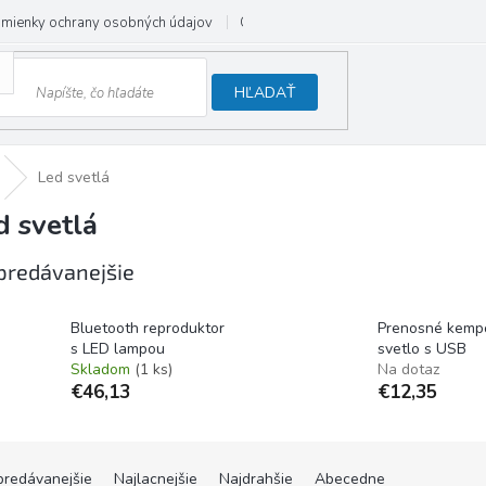
mienky ochrany osobných údajov
Odstúpenie od zmluvy
HĽADAŤ
Led svetlá
d svetlá
predávanejšie
Bluetooth reproduktor
Prenosné kemp
s LED lampou
svetlo s USB
Skladom
(1 ks)
Na dotaz
€46,13
€12,35
predávanejšie
Najlacnejšie
Najdrahšie
Abecedne