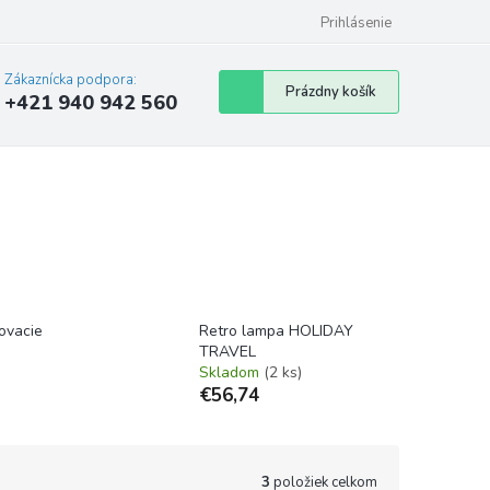
Prihlásenie
Zákaznícka podpora:
Nákupný
Prázdny košík
+421 940 942 560
košík
ovacie
Retro lampa HOLIDAY
TRAVEL
Skladom
(2 ks)
€56,74
3
položiek celkom