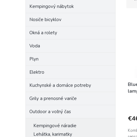
d
Kempingový nábytok
e
V
n
Nosiče bicyklov
ý
i
p
e
Okná a rolety
i
p
s
r
Voda
p
o
r
d
Plyn
o
u
d
k
Elektro
u
t
k
o
Blu
Kuchynské a domáce potreby
t
v
lam
o
Grily a prenosné variče
v
Outdoor a voľný čas
€4
Kempingové náradie
Komb
Lehátka, karimatky
repr