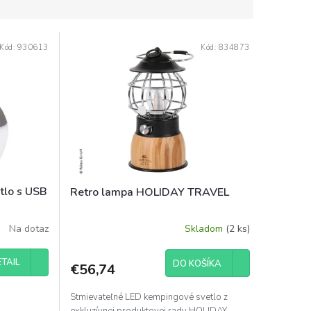
Kód:
930613
Kód:
834873
tlo s USB
Retro lampa HOLIDAY TRAVEL
Na dotaz
Skladom
(2 ks)
TAIL
DO KOŠÍKA
€56,74
Stmievateľné LED kempingové svetlo z
exkluzívnej produktovej rady HOLIDAY