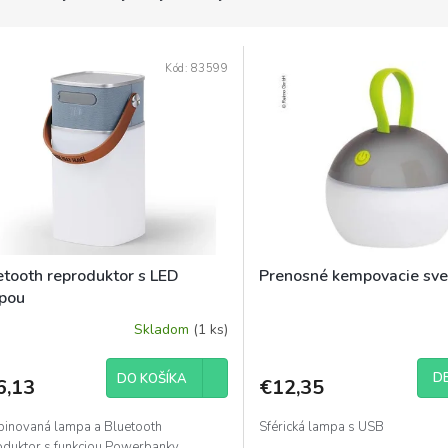
Kód:
83599
etooth reproduktor s LED
Prenosné kempovacie sve
pou
Skladom
(1 ks)
DE
DO KOŠÍKA
6,13
€12,35
inovaná lampa a Bluetooth
Sférická lampa s USB
oduktor s funkciou Powerbanky.