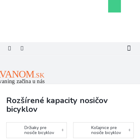
Prejsť
Nákupný
na
košík
obsah
Rozšírené kapacity nosičov
bicyklov
Držiaky pre
Koľajnice pre
nosiče bicyklov
nosiče bicyklov