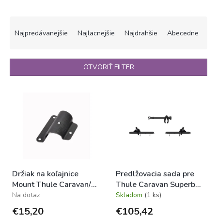
R
a
Najpredávanejšie
Najlacnejšie
Najdrahšie
Abecedne
d
e
n
OTVORIŤ FILTER
i
e
V
p
ý
r
p
o
i
d
s
u
p
k
r
t
o
o
Držiak na koľajnice
Predlžovacia sada pre
d
v
Mount Thule Caravan/
Thule Caravan Superb
u
Caravan Special
Standard, čierna
Na dotaz
Skladom
(1 ks)
k
t
€15,20
€105,42