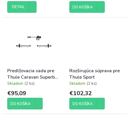
o
v
DETAIL
DO KOŠÍKA
Predlžovacia sada pre
Rozširujúca súprava pre
Thule Caravan Superb
Thule Sport
Standard, hliník
Skladom
(2 ks)
Skladom
(1 ks)
€95,09
€102,32
DO KOŠÍKA
DO KOŠÍKA