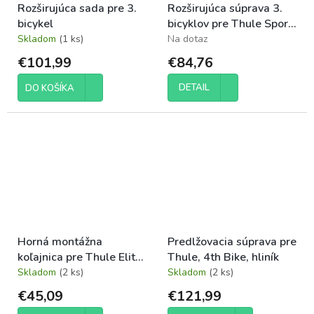
Rozširujúca sada pre 3.
Rozširujúca súprava 3.
bicykel
bicyklov pre Thule Sport
G2 a Sport G2 Garage
Skladom
(1 ks)
Na dotaz
€101,99
€84,76
DETAIL
DO KOŠÍKA
Horná montážna
Predlžovacia súprava pre
koľajnica pre Thule Elite
Thule, 4th Bike, hliník
/ Sport / Excellent
Skladom
(2 ks)
Skladom
(2 ks)
€45,09
€121,99