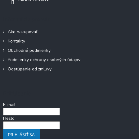
s
u
Informácie pre vás
Ako nakupovať
Kontakty
Obchodné podmienky
Podmienky ochrany osobných údajov
Odstúpenie od zmluvy
Prihlásenie
E-mail
Heslo
PRIHLÁSIŤ SA