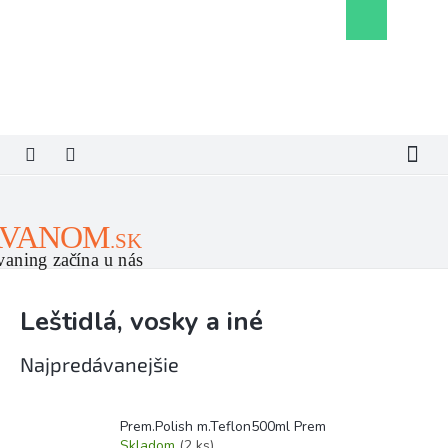
Prejsť
Nákupný
na
košík
obsah
Leštidlá, vosky a iné
Najpredávanejšie
Prem.Polish m.Teflon500ml Prem
Skladom
(2 ks)