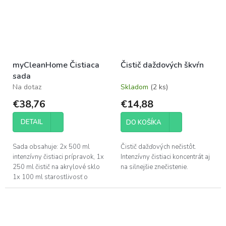
myCleanHome Čistiaca
Čistič daždových škvŕn
sada
Na dotaz
Skladom
(2 ks)
€38,76
€14,88
DETAIL
DO KOŠÍKA
Sada obsahuje: 2x 500 ml
Čistič dažďových nečistôt.
intenzívny čistiaci prípravok, 1x
Intenzívny čistiaci koncentrát aj
250 ml čistič na akrylové sklo
na silnejšie znečistenie.
1x 100 ml starostlivosť o
gumu a 2x čistiaca utierka.
Prípravok na...