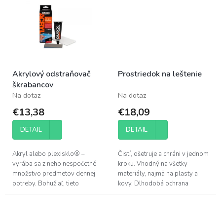
usadeniny.
Akrylový odstraňovač
Prostriedok na leštenie
škrabancov
Na dotaz
Na dotaz
€13,38
€18,09
DETAIL
DETAIL
Akryl alebo plexisklo® –
Čistí, ošetruje a chráni v jednom
vyrába sa z neho nespočetné
kroku. Vhodný na všetky
množstvo predmetov dennej
materiály, najmä na plasty a
potreby. Bohužiaľ, tieto
kovy. Dlhodobá ochrana
materiály sú veľmi náchylné na
povrchu vďaka
škrabance. Ak dôjde k...
vysokokvalitným voskom.