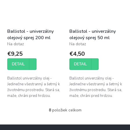
Ballistol - univerzálny
Ballistol - univerzálny
olejový sprej 200 ml
olejový sprej 50 ml
Na dotaz
Na dotaz
€9,25
€4,50
DETAIL
DETAIL
Ballistol univerzálny olej -
Ballistol univerzálny olej -
Jedinečne všestranný a šetrný k
Jedinečne všestranný a šetrný k
životnému prostrediu. Stará sa,
životnému prostrediu. Stará sa,
maže, chráni pred hrdzou.
maže, chráni pred hrdzou.
8
položiek celkom
O
v
l
Z
á