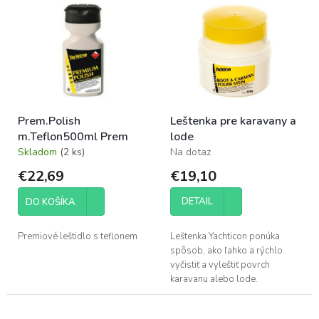
p
ý
r
p
o
i
d
s
u
p
k
r
t
o
o
Prem.Polish
Leštenka pre karavany a
d
v
m.Teflon500ml Prem
lode
u
Skladom
(2 ks)
Na dotaz
k
t
€22,69
€19,10
o
v
DETAIL
DO KOŠÍKA
Premiové leštidlo s teflonem
Leštenka Yachticon ponúka
spôsob, ako ľahko a rýchlo
vyčistiť a vyleštiť povrch
karavanu alebo lode.
Odstraňuje najrôznejšie druhy
odolných nečistôt aj vápenité