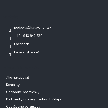
á
d
p
a
c
ä
Kontakt
i
t
e
i
p
podpora
@
karavanom.sk
e
r
v
+421 940 942 560
k
Facebook
y
v
karavanykosice/
ý
p
i
Informácie pre vás
s
u
Ako nakupovať
Kontakty
Obchodné podmienky
Podmienky ochrany osobných údajov
Odstúpenie od zmluvy