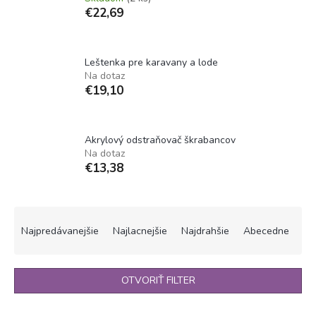
€22,69
Leštenka pre karavany a lode
Na dotaz
€19,10
Akrylový odstraňovač škrabancov
Na dotaz
€13,38
R
a
Najpredávanejšie
Najlacnejšie
Najdrahšie
Abecedne
d
e
n
OTVORIŤ FILTER
i
e
V