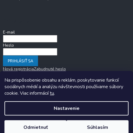
Prihlásenie
E-mail
Heslo
PRIHLÁSIŤ SA
Nová registrácia
Zabudnuté heslo
Na prispôsobenie obsahu a reklám, poskytovanie funkcií
sociálnych médií a analýzu návštevnosti používame súbory
cookie. Viac informácií
tu
.
Nastavenie
Copyright 2026
KARAVANOM.sk
. Všetky práva vyhradené.
Upraviť
nastavenie cookies
Odmietnuť
Súhlasím