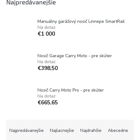
Najpredávanejšie
Manuálny garážový nosič Linnepe SmartRail
Na dotaz
€1 000
Nosič Garage Carry Moto - pre skúter
Na dotaz
€398,50
Nosič Carry Moto Pro - pre skúter
Na dotaz
€665,65
R
a
Najpredávanejšie
Najlacnejšie
Najdrahšie
Abecedne
d