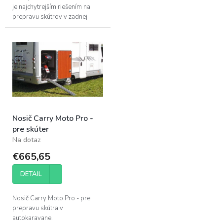
je najchytrejším riešením na
prepravu skútrov v zadnej
garáži obytného automobilu.
Nosič Carry Moto Pro -
pre skúter
Na dotaz
€665,65
DETAIL
Nosič Carry Moto Pro - pre
prepravu skútra v
autokaravane.