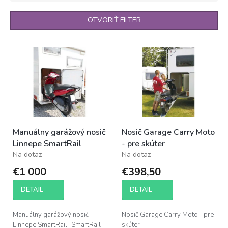
e
n
OTVORIŤ FILTER
i
e
V
p
ý
r
p
o
i
d
s
u
p
k
r
t
o
o
Manuálny garážový nosič
Nosič Garage Carry Moto
d
v
Linnepe SmartRail
- pre skúter
u
Na dotaz
Na dotaz
k
t
€1 000
€398,50
o
v
DETAIL
DETAIL
Manuálny garážový nosič
Nosič Garage Carry Moto - pre
Linnepe SmartRail- SmartRail
skúter