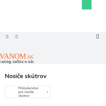
Prejsť
Nákupný
na
košík
obsah
Nosiče skútrov
Príslušenstvo
pre nosiče
skútrov