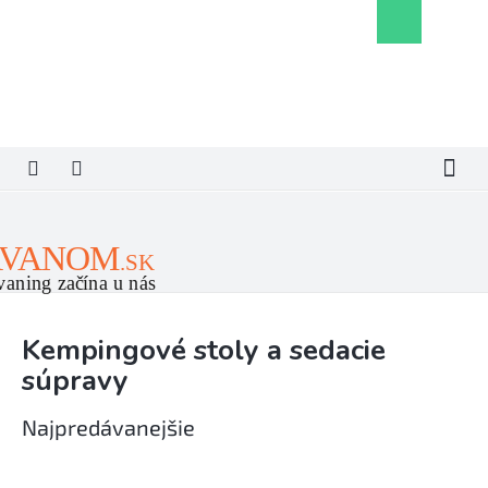
Prejsť
Nákupný
na
košík
obsah
Kempingové stoly a sedacie
súpravy
Najpredávanejšie