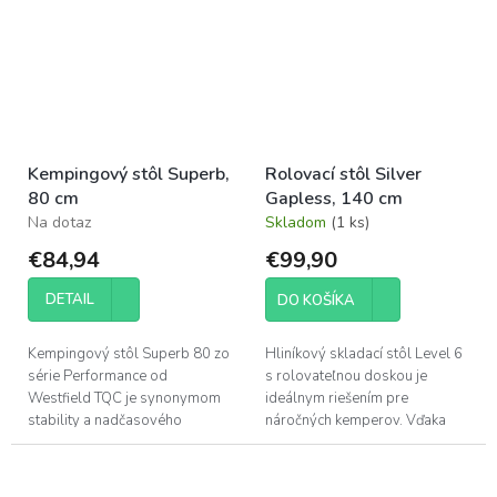
ponúka skvelý...
individuálne...
Kempingový stôl Superb,
Rolovací stôl Silver
80 cm
Gapless, 140 cm
Na dotaz
Skladom
(1 ks)
€84,94
€99,90
DETAIL
DO KOŠÍKA
Kempingový stôl Superb 80 zo
Hliníkový skladací stôl Level 6
série Performance od
s rolovateľnou doskou je
Westfield TQC je synonymom
ideálnym riešením pre
stability a nadčasového
náročných kemperov. Vďaka
dizajnu. Vďaka unikátnemu
integrovanému systému
excentrickému zámku a štyrom
vodováhy (Level System)
plynule nastaviteľným...
dosiahnete absolútne...