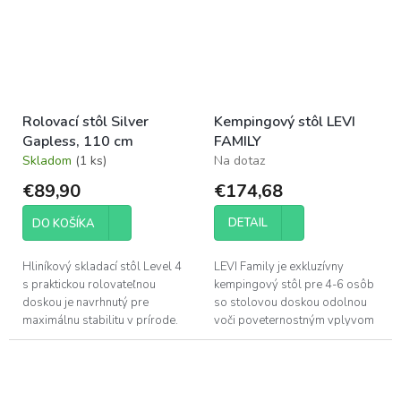
Rolovací stôl Silver
Kempingový stôl LEVI
Gapless, 110 cm
FAMILY
Skladom
(1 ks)
Na dotaz
€89,90
€174,68
DETAIL
DO KOŠÍKA
Hliníkový skladací stôl Level 4
LEVI Family je exkluzívny
s praktickou rolovateľnou
kempingový stôl pre 4-6 osôb
doskou je navrhnutý pre
so stolovou doskou odolnou
maximálnu stabilitu v prírode.
voči poveternostným vplyvom
Vďaka integrovanému systému
v ušľachtilom drevenom
vodováhy (Level System) ho
dizajne. S ním upútate všetky
dokážete...
pohľady,...