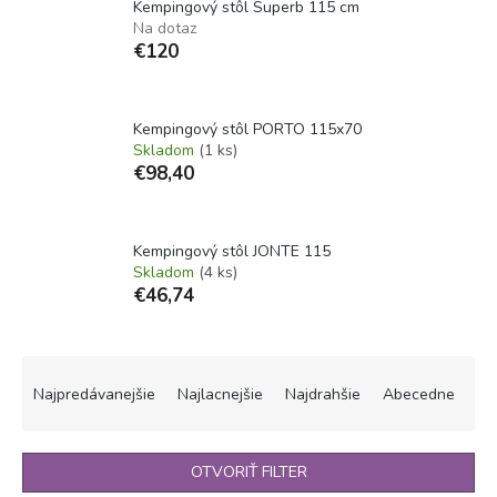
Kempingový stôl Superb 115 cm
Na dotaz
€120
Kempingový stôl PORTO 115x70
Skladom
(1 ks)
€98,40
Kempingový stôl JONTE 115
Skladom
(4 ks)
€46,74
R
a
Najpredávanejšie
Najlacnejšie
Najdrahšie
Abecedne
d
e
n
OTVORIŤ FILTER
i