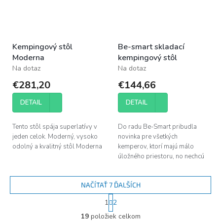
Kempingový stôl
Be-smart skladací
Moderna
kempingový stôl
Na dotaz
Na dotaz
€281,20
€144,66
DETAIL
DETAIL
Tento stôl spája superlatívy v
Do radu Be-Smart pribudla
jeden celok. Moderný, vysoko
novinka pre všetkých
odolný a kvalitný stôl Moderna
kemperov, ktorí majú málo
úložného priestoru, no nechcú
sa zaobísť bez
plnohodnotného
NAČÍTAŤ 7 ĎALŠÍCH
kempingového stola pre štyri
osoby. Napriek...
S
1
2
t
O
r
19
položiek celkom
v