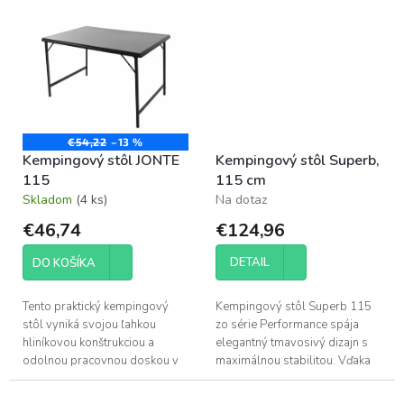
excentrického zaistenia a
bezpečnostnému uzáveru
individuálne...
zaručuje stabilitu aj v...
€54,22
–13 %
Kempingový stôl JONTE
Kempingový stôl Superb,
115
115 cm
Skladom
(4 ks)
Na dotaz
€46,74
€124,96
DETAIL
DO KOŠÍKA
Tento praktický kempingový
Kempingový stôl Superb 115
stôl vyniká svojou ľahkou
zo série Performance spája
hliníkovou konštrukciou a
elegantný tmavosivý dizajn s
odolnou pracovnou doskou v
maximálnou stabilitou. Vďaka
sivej farbe. S nosnosťou 30 kg
unikátnemu systému
a jednoduchým skladaním
excentrického zaistenia a