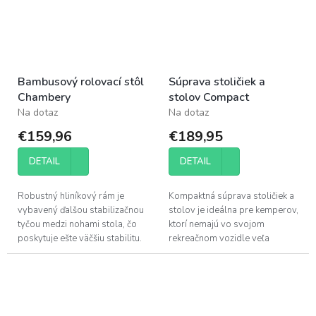
Bambusový rolovací stôl
Súprava stoličiek a
Chambery
stolov Compact
Na dotaz
Na dotaz
€159,96
€189,95
DETAIL
DETAIL
Robustný hliníkový rám je
Kompaktná súprava stoličiek a
vybavený ďalšou stabilizačnou
stolov je ideálna pre kemperov,
tyčou medzi nohami stola, čo
ktorí nemajú vo svojom
poskytuje ešte väčšiu stabilitu.
rekreačnom vozidle veľa
Stolová doska je vyrobená z
miesta. Dve skladacie stoličky
nepremokavého
a kempingový stôl sú uložené
bambusového...
v...