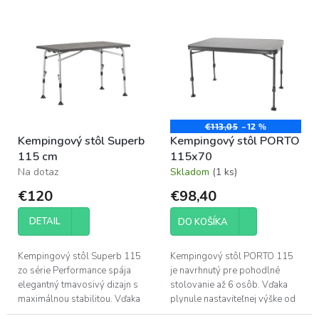
e
V
p
ý
r
p
o
i
d
s
u
p
k
r
t
o
€113,05
–12 %
o
Kempingový stôl Superb
Kempingový stôl PORTO
d
v
115 cm
115x70
u
Na dotaz
Skladom
(1 ks)
k
t
€120
€98,40
o
v
DETAIL
DO KOŠÍKA
Kempingový stôl Superb 115
Kempingový stôl PORTO 115
zo série Performance spája
je navrhnutý pre pohodlné
elegantný tmavosivý dizajn s
stolovanie až 6 osôb. Vďaka
maximálnou stabilitou. Vďaka
plynule nastaviteľnej výške od
unikátnemu systému
55 do 75 cm a