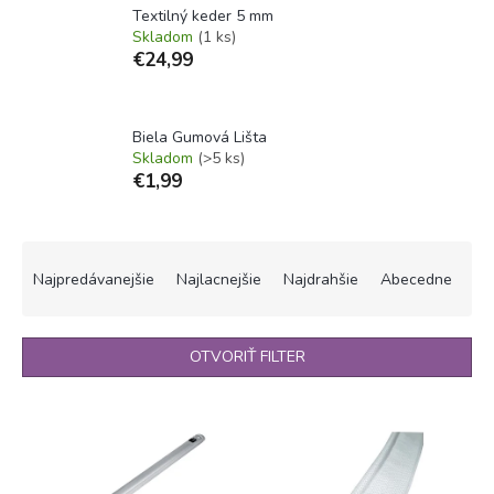
Textilný keder 5 mm
Skladom
(1 ks)
€24,99
Biela Gumová Lišta
Skladom
(>5 ks)
€1,99
R
a
Najpredávanejšie
Najlacnejšie
Najdrahšie
Abecedne
d
e
n
OTVORIŤ FILTER
i
e
V
p
ý
r
p
o
i