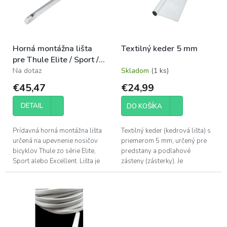
d
s
u
p
k
r
t
o
o
Horná montážna lišta
Textilný keder 5 mm
d
v
pre Thule Elite / Sport /
u
Excellent
Na dotaz
Skladom
(1 ks)
k
t
€45,47
€24,99
o
v
DETAIL
DO KOŠÍKA
Prídavná horná montážna lišta
Textilný keder (kedrová lišta) s
určená na upevnenie nosičov
priemerom 5 mm, určený pre
bicyklov Thule zo série Elite,
predstany a podlahové
Sport alebo Excellent. Lišta je
zásteny (zásterky). Je
navrhnutá so skrytými
obojstranne opláštený.
(neviditeľnými) montážnymi
Poznámka: Použiteľný aj ako
bodmi...
keder pre markízy....