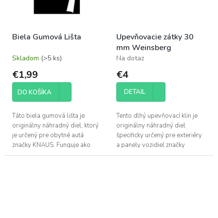
Biela Gumová Lišta
Upevňovacie zátky 30
mm Weinsberg
Skladom
(>5 ks)
Na dotaz
€1,99
€4
DETAIL
DO KOŠÍKA
Táto biela gumová lišta je
Tento dlhý upevňovací klin je
originálny náhradný diel, ktorý
originálny náhradný diel
je určený pre obytné autá
špecificky určený pre exteriéry
značky KNAUS. Funguje ako
a panely vozidiel značky
tesniaci alebo krycí profil.
Weinsberg. Farba je zladená s
Vďaka svojej narážacej
často používaným odtieňom
(nasúvacej)...
bielej.