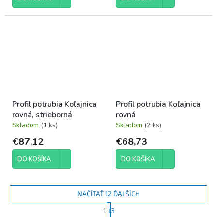
Profil potrubia Koľajnica
Profil potrubia Koľajnica
rovná, strieborná
rovná
Skladom
(1 ks)
Skladom
(2 ks)
€87,12
€68,73
DO KOŠÍKA
DO KOŠÍKA
NAČÍTAŤ 12 ĎALŠÍCH
S
1
3
t