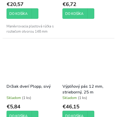
€20,57
€6,72
DO KOŠÍKA
DO KOŠÍKA
Manévrovacia plastová rúčka s
roztečom otvorou 148 mm
Držiak dverí Plopp, sivý
Výplňový pás 12 mm,
strieborný, 25 m
Skladom
(1 ks)
Skladom
(1 ks)
€5,84
€46,15
DO KOŠÍKA
DO KOŠÍKA