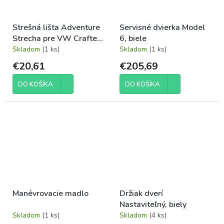
Strešná lišta Adventure
Servisné dvierka Model
Strecha pre VW Crafter,
6, biele
MAN TGE
Skladom
(1 ks)
Skladom
(1 ks)
€20,61
€205,69
DO KOŠÍKA
DO KOŠÍKA
Manévrovacie madlo
Držiak dverí
Nastaviteľný, biely
Skladom
(1 ks)
Skladom
(4 ks)