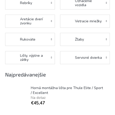
Označenie
Rebríky
vozidla
Aretácie dverí
Vetracie mriežky
zvonku
Rukoväte
Žľaby
Lišty, výplne a
Servisné dvierka
zátky
Najpredávanejšie
Horná montážna lišta pre Thule Elite / Sport
/ Excellent
Na dotaz
€45,47