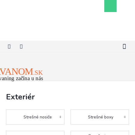
Prejsť
Nákupný
na
košík
obsah
Exteriér
Strešné nosiče
Strešné boxy