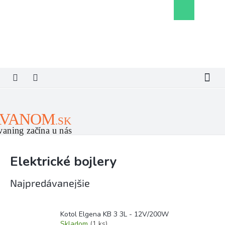
Prejsť
Nákupný
na
košík
obsah
Elektrické bojlery
Najpredávanejšie
Kotol Elgena KB 3 3L - 12V/200W
Skladom
(1 ks)