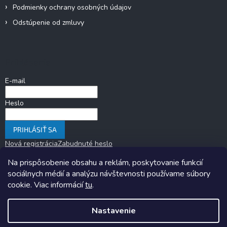
Podmienky ochrany osobných údajov
Odstúpenie od zmluvy
Prihlásenie
E-mail
Heslo
PRIHLÁSIŤ SA
Nová registrácia
Zabudnuté heslo
Na prispôsobenie obsahu a reklám, poskytovanie funkcií
sociálnych médií a analýzu návštevnosti používame súbory
cookie. Viac informácií
tu
.
Nastavenie
Copyright 2026
KARAVANOM.sk
. Všetky práva vyhradené.
Upraviť