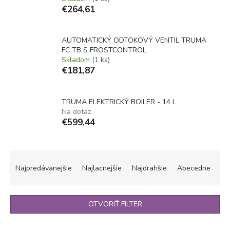
€264,61
AUTOMATICKÝ ODTOKOVÝ VENTIL TRUMA
FC TB S FROSTCONTROL
Skladom
(1 ks)
€181,87
TRUMA ELEKTRICKÝ BOILER - 14 L
Na dotaz
€599,44
R
a
Najpredávanejšie
Najlacnejšie
Najdrahšie
Abecedne
d
e
n
OTVORIŤ FILTER
i
e
V