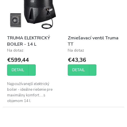
TRUMA ELEKTRICKÝ
Zmiešavací ventil Truma
BOILER - 14 L
TT
Na dotaz
Na dotaz
€599,44
€43,36
DETAIL
DETAIL
Najpoužívanejší elektrický
boiler - ideálne riešenie pre
maximálny komfort.....s
objemom 14 l.