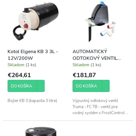
p
ý
r
p
o
i
d
s
u
p
k
r
t
o
o
Kotol Elgena KB 3 3L -
AUTOMATICKÝ
d
v
12V/200W
ODTOKOVÝ VENTIL
u
TRUMA FC TB S
Skladom
(1 ks)
Skladom
(1 ks)
k
FROSTCONTROL
t
€264,61
€181,87
o
v
DO KOŠÍKA
DO KOŠÍKA
Bojler KB 3 (kapacita 3 litre)
Výpustný odtokový ventil
Truma - FC TB - ventil pre
vodný systém s FrostControl ...