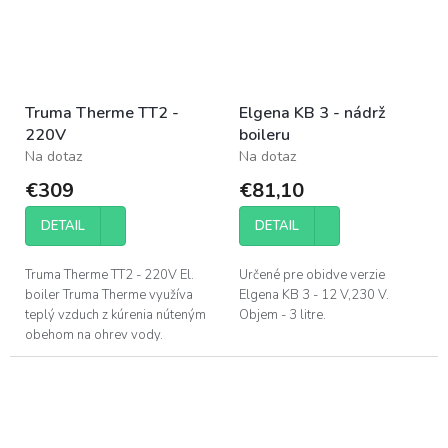
Truma Therme TT2 -
Elgena KB 3 - nádrž
220V
boileru
Na dotaz
Na dotaz
€309
€81,10
DETAIL
DETAIL
Truma Therme TT2 - 220V El.
Určené pre obidve verzie
boiler Truma Therme využíva
Elgena KB 3 - 12 V,230 V.
teplý vzduch z kúrenia núteným
Objem - 3 litre.
obehom na ohrev vody.
Navyše, tento ohrievač vody
má elektrické vykurovacie
teleso 230 V...