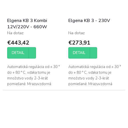
Elgena KB 3 Kombi
Elgena KB 3 - 230V
12V/220V - 660W
Na dotaz
Na dotaz
€443,42
€273,91
DETAIL
DETAIL
Automatická regulácia od + 30 °
Automatická regulácia od + 30 °
do + 80 ° C, vďaka tomu je
do + 80 ° C, vďaka tomu je
množstvo vody 2-3-krát
množstvo vody 2-3-krát
pomiešané. Mrazuvzdorná
pomiešané. Mrazuvzdorná
ochrana pri zimnej prevádzke.
ochrana pri zimnej prevádzke.
Použiteľný pre všetky ponorné,
Použiteľný pre všetky ponorné,
ručné a...
ručné a...