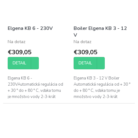
Elgena KB 6 - 230V
Boiler Elgena KB 3 - 12
V
Na dotaz
Na dotaz
€309,05
€309,05
DETAIL
DETAIL
Elgena KB 6 -
Elgena KB 3 - 12 V Boiler
230VAutomatická regulácia od
Automatická regulácia od + 30 °
+ 30 ° do + 80 ° C, vďaka tomu
do + 80 ° C, vďaka tomu je
je množstvo vody 2-3-krát
množstvo vody 2-3-krát
pomiešané. Mrazuvzdorná
pomiešané. Mrazuvzdorná
ochrana pri zimnej prevádzke.
ochrana pri zimnej prevádzke.
Použiteľný pre všetky...
Použiteľný...