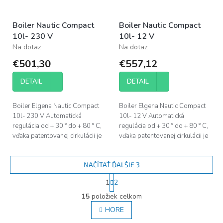
Boiler Nautic Compact
Boiler Nautic Compact
10l- 230 V
10l- 12 V
Na dotaz
Na dotaz
€501,30
€557,12
DETAIL
DETAIL
Boiler Elgena Nautic Compact
Boiler Elgena Nautic Compact
10l- 230 V Automatická
10l- 12 V Automatická
regulácia od + 30 ° do + 80 ° C,
regulácia od + 30 ° do + 80 ° C,
vďaka patentovanej cirkulácii je
vďaka patentovanej cirkulácii je
množstvo vody 2-3 krát
množstvo vody 2-3 krát
pomiešané. Mrazuvzdorná...
pomiešané. Mrazuvzdorná...
NAČÍTAŤ ĎALŠIE 3
S
1
2
t
O
r
15
položiek celkom
v
á
l
HORE
n
á
k