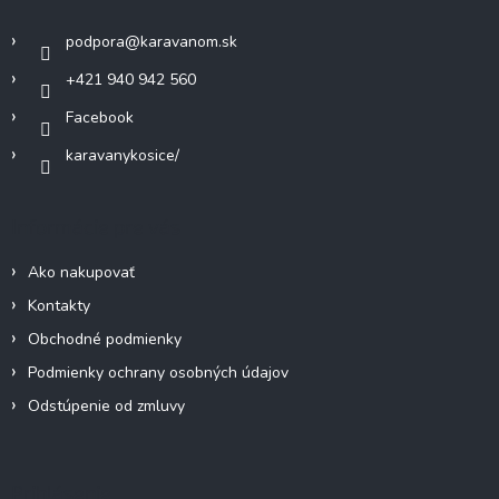
t
e
i
p
podpora
@
karavanom.sk
e
r
v
+421 940 942 560
k
Facebook
y
v
karavanykosice/
ý
p
i
Informácie pre vás
s
u
Ako nakupovať
Kontakty
Obchodné podmienky
Podmienky ochrany osobných údajov
Odstúpenie od zmluvy
Prihlásenie