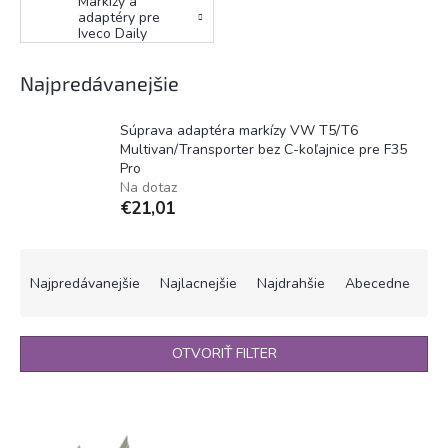
Markízy a
adaptéry pre
Iveco Daily
Najpredávanejšie
Súprava adaptéra markízy VW T5/T6
Multivan/Transporter bez C-koľajnice pre F35
Pro
Na dotaz
€21,01
R
a
Najpredávanejšie
Najlacnejšie
Najdrahšie
Abecedne
d
e
n
OTVORIŤ FILTER
i
e
V
p
ý
r
p