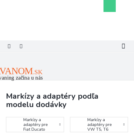
Prejsť
Nákupný
na
košík
obsah
Markízy a adaptéry podľa
modelu dodávky
Markízy a
Markízy a
adaptéry pre
adaptéry pre
Fiat Ducato
VW T5, T6