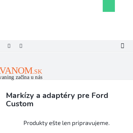
Prejsť
Nákupný
na
košík
obsah
Markízy a adaptéry pre Ford
Custom
Produkty ešte len pripravujeme.