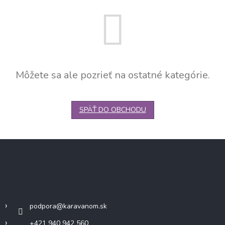
Môžete sa ale pozrieť na ostatné kategórie.
SPÄŤ DO OBCHODU
Z
á
p
ä
Kontakt
t
i
podpora
@
karavanom.sk
e
+421 940 942 560