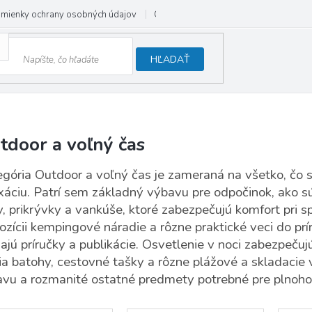
mienky ochrany osobných údajov
Odstúpenie od zmluvy
HĽADAŤ
tdoor a voľný čas
gória Outdoor a voľný čas je zameraná na všetko, čo 
xáciu. Patrí sem základný výbavu pre odpočinok, ako sú
, prikrývky a vankúše, ktoré zabezpečujú komfort pri sp
ozícii kempingové náradie a rôzne praktické veci do pr
ajú príručky a publikácie. Osvetlenie v noci zabezpeču
ia batohy, cestovné tašky a rôzne plážové a skladacie 
vu a rozmanité ostatné predmety potrebné pre plnoho