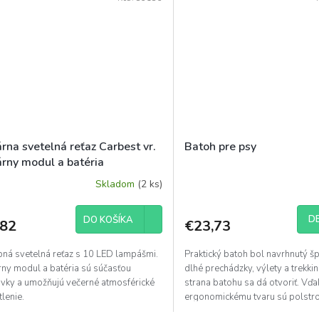
rna svetelná reťaz Carbest vr.
Batoh pre psy
árny modul a batéria
Skladom
(2 ks)
DE
DO KOŠÍKA
,82
€23,73
bná svetelná reťaz s 10 LED lampášmi.
Praktický batoh bol navrhnutý š
rny modul a batéria sú súčasťou
dlhé prechádzky, výlety a trekki
vky a umožňujú večerné atmosférické
strana batohu sa dá otvoriť. Vďa
lenie.
ergonomickému tvaru sú polstr
chrbát a ramenné...