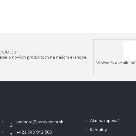
sletter
mácie o nových produktoch na našom e-shope.
Vložením e-mailu sú
Kontakt
Informácie pre vás
Ako nakupovať
podpora
@
karavanom.sk
Kontakty
+421 940 942 560