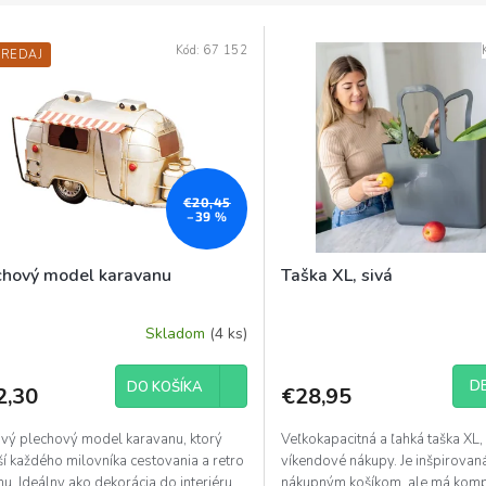
Kód:
67 152
PREDAJ
€20,45
–39 %
chový model karavanu
Taška XL, sivá
Skladom
(4 ks)
DE
DO KOŠÍKA
2,30
€28,95
ový plechový model karavanu, ktorý
Veľkokapacitná a ľahká taška XL,
í každého milovníka cestovania a retro
víkendové nákupy. Je inšpirovan
nu. Ideálny ako dekorácia do interiéru,
nákupným košíkom, ale má komp