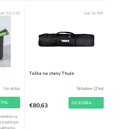
Kód:
551/243
Kód:
92 995
Taška na stany Thule
Na dotaz
Skladom
(2 ks)
TAIL
DO KOŠÍKA
€80,63
 ideálna na
á tradičným
aktnejšiu