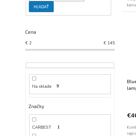
kance
HĽADAŤ
Ručne
Cena
€
2
€
145
Blu
Na sklade
9
lam
Značky
€4
CARBEST
1
Komb
repr