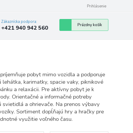
Prihlásenie
Zákaznícka podpora:
Nákupný
Prázdny košík
+421 940 942 560
košík
spríjemňuje pobyt mimo vozidla a podporuje
 lehátka, karimatky, spacie vaky, piknikové
ánku a relaxácii. Pre aktívny pobyt je k
írody. Orientačné a informačné potreby
jú svietidlá a ohrievače. Na prenos výbavy
vozíky. Sortiment dopĺňajú hry a hračky pre
dnotné využitie voľného času.