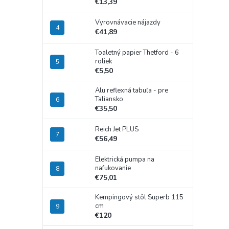
€13,39
Vyrovnávacie nájazdy
€41,89
Toaletný papier Thetford - 6
roliek
€5,50
Alu reflexná tabuľa - pre
Taliansko
€35,50
Reich Jet PLUS
€56,49
Elektrická pumpa na
nafukovanie
€75,01
Kempingový stôl Superb 115
cm
€120