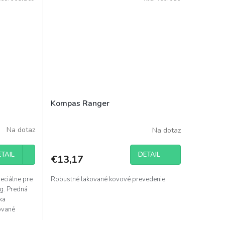
Kompas Ranger
Na dotaz
Na dotaz
TAIL
DETAIL
€13,17
peciálne pre
Robustné lakované kovové prevedenie.
ng. Predná
ka
ované