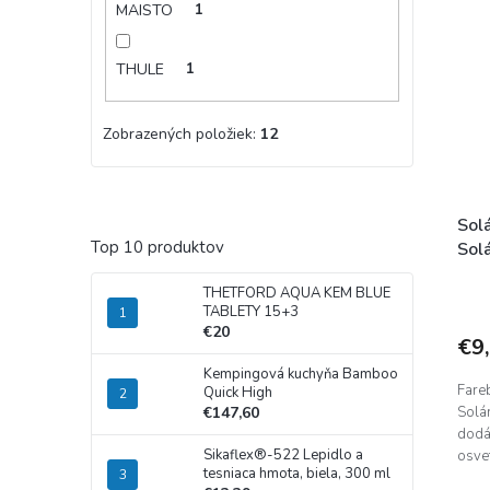
MAISTO
1
THULE
1
Zobrazených položiek:
12
Solá
Top 10 produktov
Sol
THETFORD AQUA KEM BLUE
TABLETY 15+3
€20
€9
Kempingová kuchyňa Bamboo
Fare
Quick High
€147,60
Solá
dodá
Sikaflex®-522 Lepidlo a
osvet
tesniaca hmota, biela, 300 ml