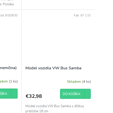
e. Ponúka
Kód:
800/800
Kód:
67 133
(nemčina)
Model vozidla VW Bus Samba
ladom
(1 ks)
Skladom
(4 ks)
ŠÍKA
DO KOŠÍKA
€32,98
Model vozidla VW Bus Samba s dĺžkou
približne 18 cm.