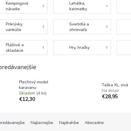
Kempingové
Lehátka,
náradie
karimatky
Prikrývky,
Svietidlá a
vankúše
ohrievače
Plážové a
Hry, hračky
skladacie
vozíky
predávanejšie
Plechový model
Taška XL, sivá
karavanu
Na dotaz
Skladom
(4 ks)
€28,95
€12,30
predávanejšie
Najlacnejšie
Najdrahšie
Abecedne