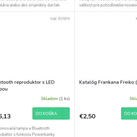
lárie alebo ako originálny darček.
veľkosť pre pohodlnejšie noseni
...
dostatok...
Kód:
83599
etooth reproduktor s LED
Katalóg Frankana Freiko 
pou
Skladom
(1 ks)
Sk
DO KOŠÍKA
DO KO
6,13
€2,50
inovaná lampa a Bluetooth
oduktor s funkciou Powerbanky.