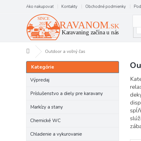
Prejsť
Ako nakupovať
Kontakty
Obchodné podmienky
Pod
na
obsah
Domov
Outdoor a voľný čas
Ou
B
Preskočiť
Kategórie
kategórie
o
č
Kate
Výpredaj
n
rela
ý
Príslušenstvo a diely pre karavany
deky
p
disp
a
Markízy a stany
spĺň
n
slúž
e
Chemické WC
zába
l
Chladenie a vykurovanie