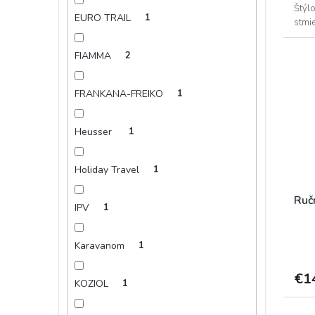
Štýl
EURO TRAIL
1
stmie
ideá
FIAMMA
2
FRANKANA-FREIKO
1
Heusser
1
Holiday Travel
1
Ruč
IPV
1
Karavanom
1
€1
KOZIOL
1