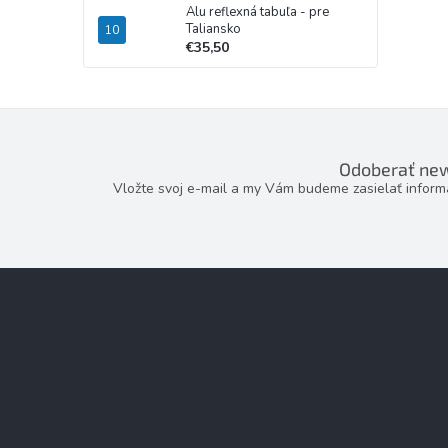
Alu reflexná tabuľa - pre
Taliansko
€35,50
Odoberať new
Vložte svoj e-mail a my Vám budeme zasielať infor
Z
á
p
ä
t
i
e