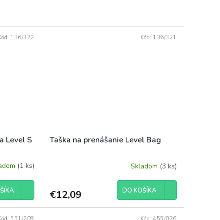
Kód:
136/322
Kód:
136/321
a Level S
Taška na prenášanie Level Bag
ladom
(1 ks)
Skladom
(3 ks)
ŠÍKA
DO KOŠÍKA
€12,09
Kód:
551/209
Kód:
455/026