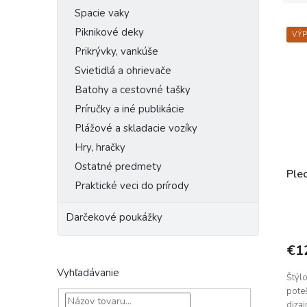
e
Spacie vaky
V
n
Piknikové deky
VÝ
ý
i
Prikrývky, vankúše
p
e
i
p
Svietidlá a ohrievače
s
r
Batohy a cestovné tašky
p
o
Príručky a iné publikácie
r
d
o
Plážové a skladacie vozíky
u
d
k
Hry, hračky
u
t
Ostatné predmety
k
o
Ple
Praktické veci do prírody
t
v
o
Darčekové poukážky
v
€1
Vyhľadávanie
Štýl
poteš
dizaj