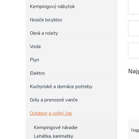
Kempingový nábytok
Nosiče bicyklov
Okná a rolety
Voda
Plyn
Naj
Elektro
Kuchynské a domáce potreby
Grily a prenosné variče
Outdoor a voľný čas
R
Kempingové náradie
a
Naj
d
Lehátka, karimatky