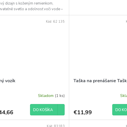
ový dizajn s koženým remienkom,
vateľné svetlo a odolnosť voči vode –
lne pre kemping.
Kód:
62 135
ný vozík
Taška na prenášanie Tašk
Skladom
(1 ks)
Sk
DO KOŠÍKA
DO KO
44,66
€11,99
Kód:
83183