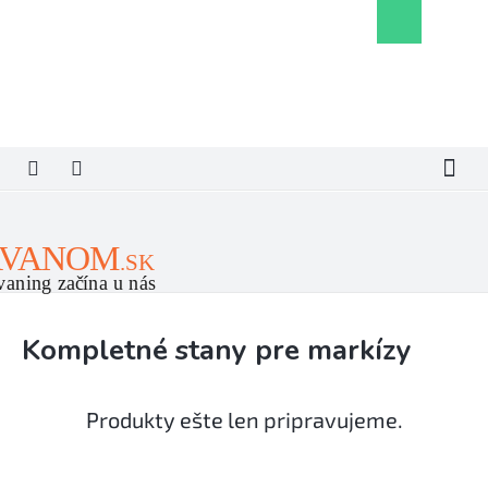
Prejsť
Nákupný
na
košík
obsah
Kompletné stany pre markízy
Produkty ešte len pripravujeme.