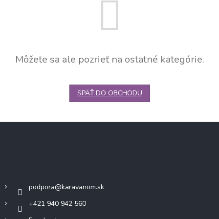
Môžete sa ale pozrieť na ostatné kategórie.
SPÄŤ DO OBCHODU
Z
á
p
ä
Kontakt
t
i
podpora
@
karavanom.sk
e
+421 940 942 560