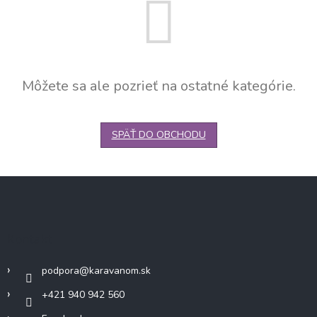
Môžete sa ale pozrieť na ostatné kategórie.
SPÄŤ DO OBCHODU
Z
á
p
ä
Kontakt
t
i
podpora
@
karavanom.sk
e
+421 940 942 560