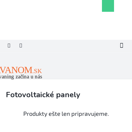
Prejsť
Nákupný
na
košík
obsah
Fotovoltaické panely
Produkty ešte len pripravujeme.