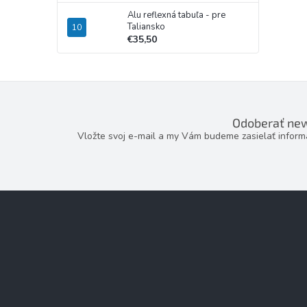
Alu reflexná tabuľa - pre
Taliansko
€35,50
Odoberať new
Vložte svoj e-mail a my Vám budeme zasielať infor
Z
á
p
ä
t
i
e