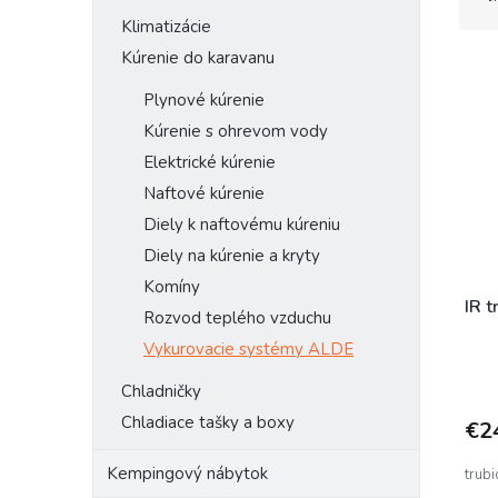
d
Klimatizácie
e
Kúrenie do karavanu
V
n
ý
i
Plynové kúrenie
p
e
Kúrenie s ohrevom vody
i
p
s
r
Elektrické kúrenie
p
o
Naftové kúrenie
r
d
Diely k naftovému kúreniu
o
u
Diely na kúrenie a kryty
d
k
u
t
Komíny
k
o
IR 
Rozvod teplého vzduchu
t
v
Vykurovacie systémy ALDE
o
v
Chladničky
Chladiace tašky a boxy
€2
Kempingový nábytok
trubi