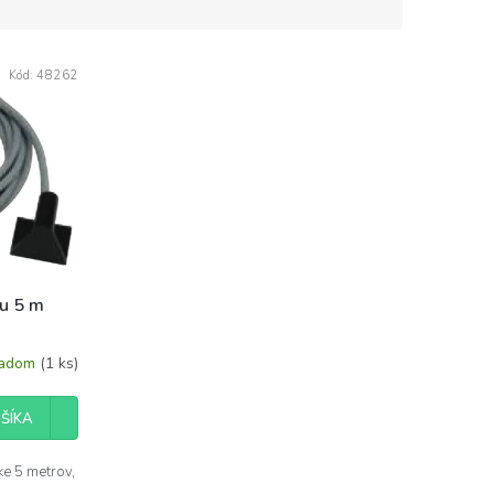
Kód:
48262
tu 5 m
ladom
(1 ks)
ŠÍKA
ke 5 metrov,