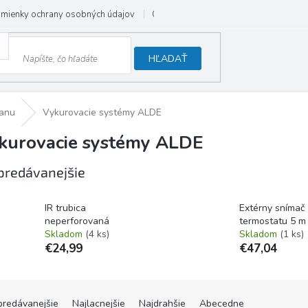
mienky ochrany osobných údajov
Odstúpenie od zmluvy
HĽADAŤ
vanu
Vykurovacie systémy ALDE
kurovacie systémy ALDE
predávanejšie
IR trubica
Extérny snímač
neperforovaná
termostatu 5 m
Skladom
(4 ks)
Skladom
(1 ks)
€24,99
€47,04
predávanejšie
Najlacnejšie
Najdrahšie
Abecedne