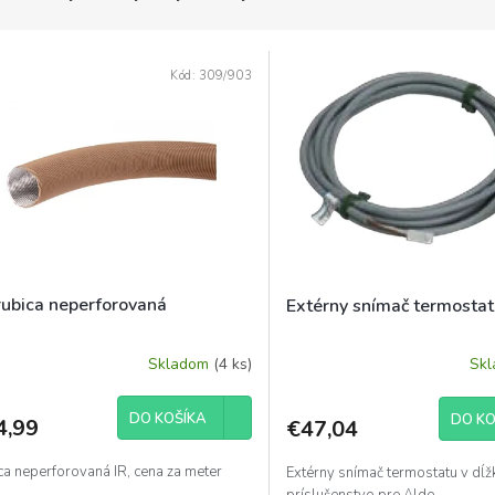
Kód:
309/903
trubica neperforovaná
Extérny snímač termosta
Skladom
(4 ks)
Sk
DO KOŠÍKA
DO KO
4,99
€47,04
ca neperforovaná IR, cena za meter
Extérny snímač termostatu v dĺž
príslušenstvo pre Alde