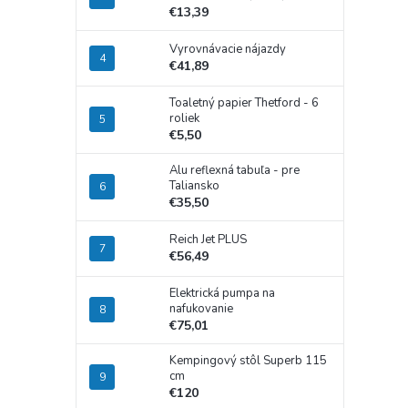
€13,39
Vyrovnávacie nájazdy
€41,89
Toaletný papier Thetford - 6
roliek
€5,50
Alu reflexná tabuľa - pre
Taliansko
€35,50
Reich Jet PLUS
€56,49
Elektrická pumpa na
nafukovanie
€75,01
Kempingový stôl Superb 115
cm
€120