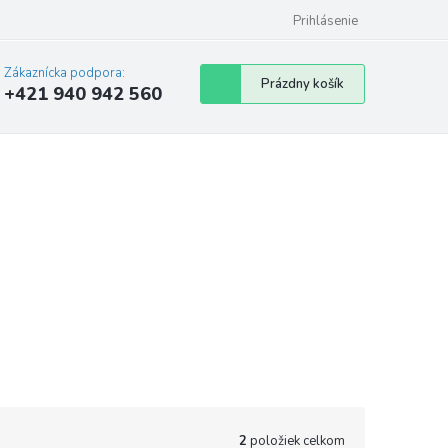
Prihlásenie
Zákaznícka podpora:
Nákupný
Prázdny košík
+421 940 942 560
košík
2
položiek celkom