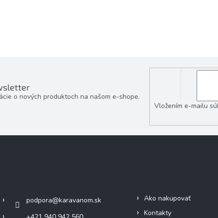
sletter
mácie o nových produktoch na našom e-shope.
Vložením e-mailu sú
Kontakt
Informácie pre vás
Ako nakupovať
podpora
@
karavanom.sk
Kontakty
+421 940 942 560