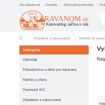
Prejsť
Ako nakupovať
Kontakty
Obchodné podmienky
Pod
na
obsah
Domov
Chladenie a vykurovanie
Kúrenie do kara
Vy
B
Preskočiť
Kategórie
kategórie
o
č
Naj
Výpredaj
n
ý
Príslušenstvo a diely pre karavany
p
a
Markízy a stany
n
e
Chemické WC
l
R
Chladenie a vykurovanie
a
Naj