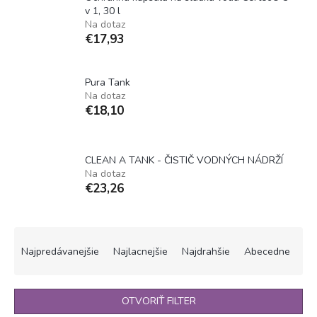
v 1, 30 l
Na dotaz
€17,93
Pura Tank
Na dotaz
€18,10
CLEAN A TANK - ČISTIČ VODNÝCH NÁDRŽÍ
Na dotaz
€23,26
R
a
Najpredávanejšie
Najlacnejšie
Najdrahšie
Abecedne
d
e
n
OTVORIŤ FILTER
i