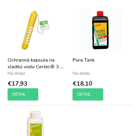
e
V
p
ý
r
p
o
i
d
s
u
p
k
r
t
o
o
Ochranná kapsula na
Pura Tank
d
v
sladkú vodu Certec® 3 v
u
1, 30 l
Na dotaz
Na dotaz
k
t
€17,93
€18,10
o
v
DETAIL
DETAIL