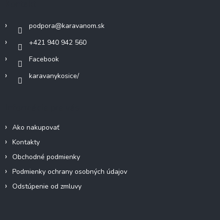
Kontakt
i
t
e
i
p
podpora
@
karavanom.sk
e
r
v
+421 940 942 560
k
Facebook
y
v
karavanykosice/
ý
p
i
Informácie pre vás
s
u
Ako nakupovať
Kontakty
Obchodné podmienky
Podmienky ochrany osobných údajov
Odstúpenie od zmluvy