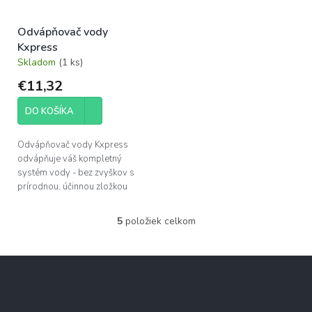
Odvápňovač vody
Kxpress
Skladom
(1 ks)
€11,32
DO KOŠÍKA
Odvápňovač vody Kxpress
odvápňuje váš kompletný
systém vody - bez zvyškov s
prírodnou, účinnou zložkou
citrónu odstraňuje nepríjemné
zápachy s rodičovským
5
položiek celkom
O
zámkom je tiež vhodný...
v
l
Z
á
á
d
p
a
c
ä