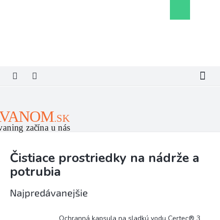
Prejsť
Nákupný
na
košík
obsah
Čistiace prostriedky na nádrže a
potrubia
Najpredávanejšie
Ochranná kapsula na sladkú vodu Certec® 3