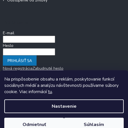
Odstúpenie od zmluvy
Prihlásenie
E-mail
Heslo
PRIHLÁSIŤ SA
Nová registrácia
Zabudnuté heslo
Na prispôsobenie obsahu a reklám, poskytovanie funkcií
sociálnych médií a analýzu návštevnosti používame súbory
cookie. Viac informácií
tu
.
Nastavenie
Copyright 2026
KARAVANOM.sk
. Všetky práva vyhradené.
Upraviť
nastavenie cookies
Odmietnuť
Súhlasím