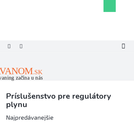
Prejsť
Nákupný
na
košík
obsah
Príslušenstvo pre regulátory
plynu
Najpredávanejšie