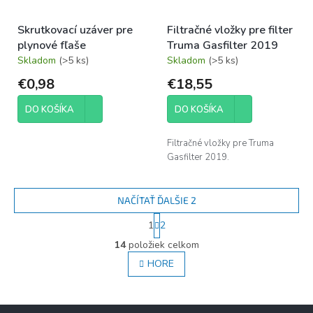
Skrutkovací uzáver pre
Filtračné vložky pre filter
plynové fľaše
Truma Gasfilter 2019
Skladom
(>5 ks)
Skladom
(>5 ks)
€0,98
€18,55
DO KOŠÍKA
DO KOŠÍKA
Filtračné vložky pre Truma
Gasfilter 2019.
NAČÍTAŤ ĎALŠIE 2
S
1
2
t
O
r
14
položiek celkom
v
á
l
HORE
n
á
k
d
o
v
a
Z