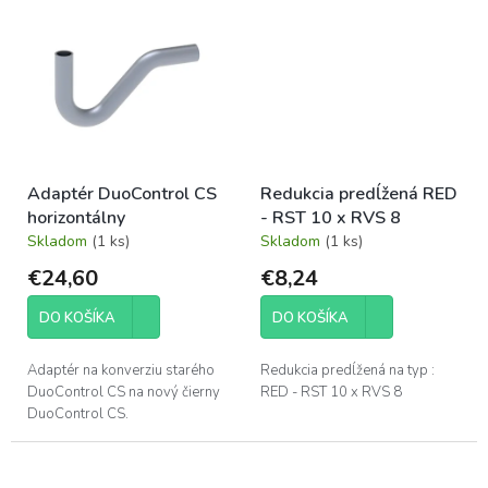
kvapalného propán-
kvapalného propán-
butánového (LPG) systému
butánového (LPG) systému
vo...
vo...
Adaptér DuoControl CS
Redukcia predĺžená RED
horizontálny
- RST 10 x RVS 8
Skladom
(1 ks)
Skladom
(1 ks)
€24,60
€8,24
DO KOŠÍKA
DO KOŠÍKA
Adaptér na konverziu starého
Redukcia predĺžená na typ :
DuoControl CS na nový čierny
RED - RST 10 x RVS 8
DuoControl CS.