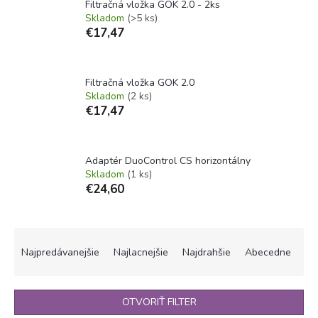
Filtračná vložka GOK 2.0 - 2ks
Skladom
(>5 ks)
€17,47
Filtračná vložka GOK 2.0
Skladom
(2 ks)
€17,47
Adaptér DuoControl CS horizontálny
Skladom
(1 ks)
€24,60
R
a
Najpredávanejšie
Najlacnejšie
Najdrahšie
Abecedne
d
e
n
OTVORIŤ FILTER
i