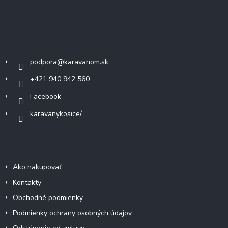
a
c
á
n
i
i
p
e
e
ä
p
Kontakt
r
t
v
i
k
podpora
@
karavanom.sk
e
y
+421 940 942 560
v
ý
Facebook
p
i
karavanykosice/
s
u
Informácie pre vás
Ako nakupovať
Kontakty
Obchodné podmienky
Podmienky ochrany osobných údajov