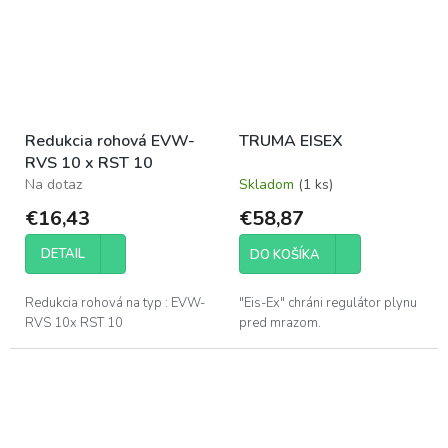
Redukcia rohová EVW-
TRUMA EISEX
RVS 10 x RST 10
Na dotaz
Skladom
(1 ks)
€16,43
€58,87
DETAIL
DO KOŠÍKA
Redukcia rohová na typ : EVW-
"Eis-Ex" chráni regulátor plynu
RVS 10x RST 10
pred mrazom.