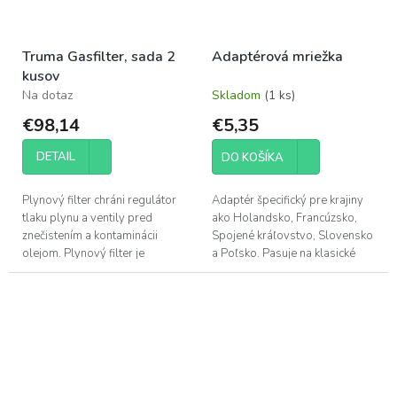
Truma Gasfilter, sada 2
Adaptérová mriežka
kusov
Na dotaz
Skladom
(1 ks)
€98,14
€5,35
DETAIL
DO KOŠÍKA
Plynový filter chráni regulátor
Adaptér špecifický pre krajiny
tlaku plynu a ventily pred
ako Holandsko, Francúzsko,
znečistením a kontaminácii
Spojené kráľovstvo, Slovensko
olejom. Plynový filter je
a Poľsko. Pasuje na klasické
inštalovaný pred regulátorom
plynové grily.
tlaku plynu.