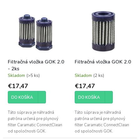
e
V
p
ý
r
p
o
i
d
s
u
p
k
r
t
o
o
Filtračná vložka GOK 2.0
Filtračná vložka GOK 2.0
d
v
- 2ks
u
Skladom
(>5 ks)
Skladom
(2 ks)
k
t
€17,47
€17,47
o
v
DO KOŠÍKA
DO KOŠÍKA
Táto súprava je náhradná
Táto súprava je náhradná
patróna určená pre plynový
patróna určená pre plynový
filter Caramatic ConnectClean
filter Caramatic ConnectClean
od spoločnosti GOK.
od spoločnosti GOK.
Zabezpečuje ochranu celého
Zabezpečuje ochranu celého