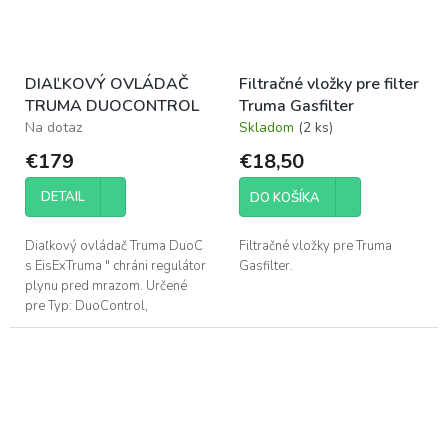
DIAĽKOVÝ OVLÁDAČ
Filtračné vložky pre filter
TRUMA DUOCONTROL
Truma Gasfilter
Na dotaz
Skladom
(2 ks)
€179
€18,50
DETAIL
DO KOŠÍKA
Diaľkový ovládač Truma DuoC
Filtračné vložky pre Truma
s EisExTruma " chráni regulátor
Gasfilter.
plynu pred mrazom. Určené
pre Typ: DuoControl,
DuoControl CS