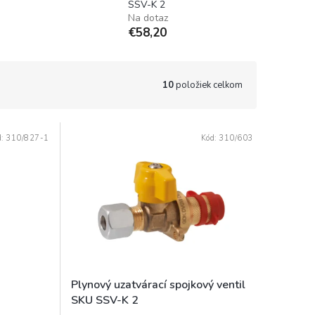
SSV-K 2
Na dotaz
€58,20
10
položiek celkom
d:
310/827-1
Kód:
310/603
Plynový uzatvárací spojkový ventil
SKU SSV-K 2