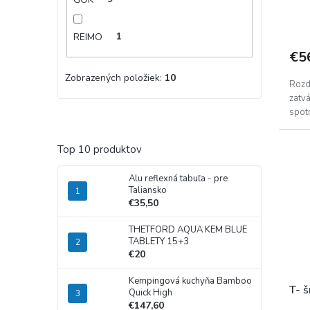
REIMO
1
€5
Zobrazených položiek:
10
Rozde
zatv
spot
Top 10 produktov
Alu reflexná tabuľa - pre
Taliansko
€35,50
THETFORD AQUA KEM BLUE
TABLETY 15+3
€20
Kempingová kuchyňa Bamboo
T- 
Quick High
€147,60