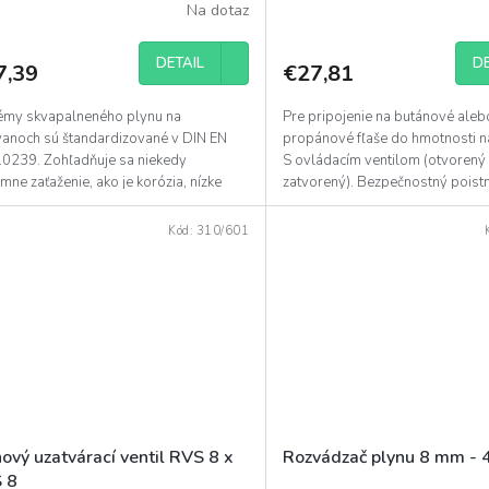
Na dotaz
DETAIL
DE
7,39
€27,81
émy skvapalneného plynu na
Pre pripojenie na butánové aleb
vanoch sú štandardizované v DIN EN
propánové fľaše do hmotnosti n
10239. Zohľadňuje sa niekedy
S ovládacím ventilom (otvorený
mne zaťaženie, ako je korózia, nízke
zatvorený). Bezpečnostný poistný
 vysoké teploty a silné...
reakčný tlak 14 bar. CGV,...
Kód:
310/601
ový uzatvárací ventil RVS 8 x
Rozvádzač plynu 8 mm - 
 8