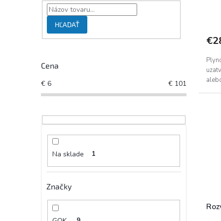
HĽADAŤ
€2
Plyno
Cena
uzatv
alebo
€
6
€
101
Na sklade
1
Značky
Roz
GOK
9