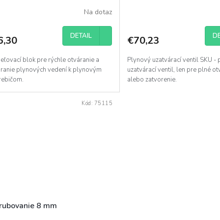
Na dotaz
DETAIL
DE
6,30
€70,23
ľovací blok pre rýchle otváranie a
Plynový uzatvárací ventil SKU -
áranie plynových vedení k plynovým
uzatvárací ventil, len pre plné o
rebičom.
alebo zatvorenie.
Kód:
75115
šrubovanie 8 mm