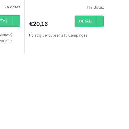
Na dotaz
Na dotaz
TAIL
DETAIL
€20,16
 plynový
Poistný ventil pre fľašu Campingaz
tvorenie