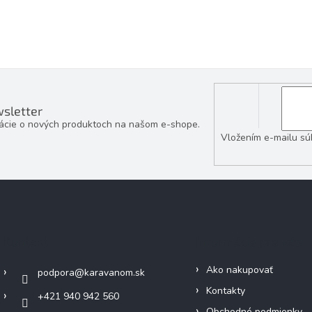
i
s
u
sletter
mácie o nových produktoch na našom e-shope.
Vložením e-mailu sú
Kontakt
Informácie pre vás
Ako nakupovať
podpora
@
karavanom.sk
Kontakty
+421 940 942 560
Obchodné podmienky