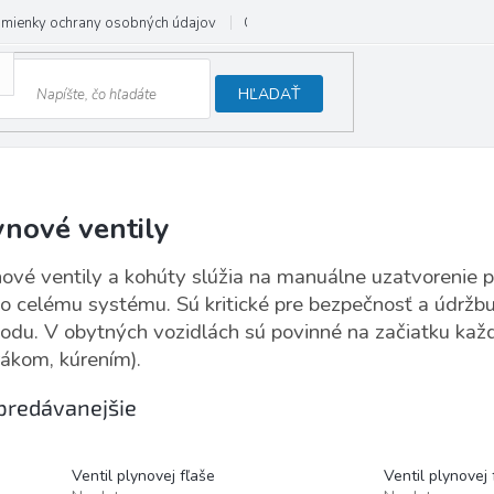
mienky ochrany osobných údajov
Odstúpenie od zmluvy
HĽADAŤ
ynové ventily
ové ventily a kohúty slúžia na manuálne uzatvorenie 
o celému systému. Sú kritické pre bezpečnosť a údržbu
odu. V obytných vozidlách sú povinné na začiatku kaž
ákom, kúrením).
predávanejšie
Ventil plynovej fľaše
Ventil plynovej 