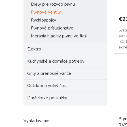
o
Diely pre rozvod plynu
v
Plynové ventily
€2
Rýchlospojky
Plynové príslušenstvo
Syst
Merania hladiny plynu vo fľaši
kara
ISO 
extré
Elektro
alebo
Kuchynské a domáce potreby
Grily a prenosné variče
Outdoor a voľný čas
Darčekové poukážky
Plyn
Vyhľadávanie
RVS