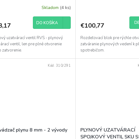
Skladom
(4 ks)
DE
DO KOŠÍKA
8,17
€100,77
vý uzatvárací ventil RVS - plynový
Rozdeľovací blok pre rýchle otv
árací ventil, len pre plné otvorenie
zatváranie plynových vedení k 
 zatvorenie.
spotrebičom.
Kód:
310/291
vádzač plynu 8 mm - 2 vývody
PLYNOVÝ UZATVÁRACÍ
SPOJKOVÝ VENTIL SKU S