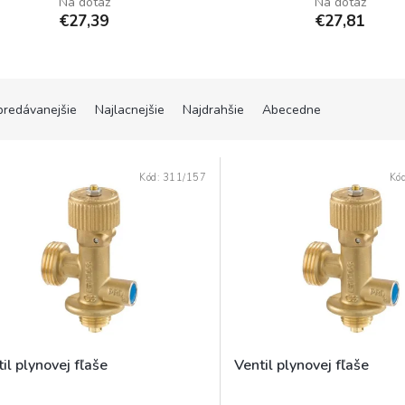
Na dotaz
Na dotaz
€27,39
€27,81
predávanejšie
Najlacnejšie
Najdrahšie
Abecedne
Kód:
311/157
Kó
il plynovej fľaše
Ventil plynovej fľaše