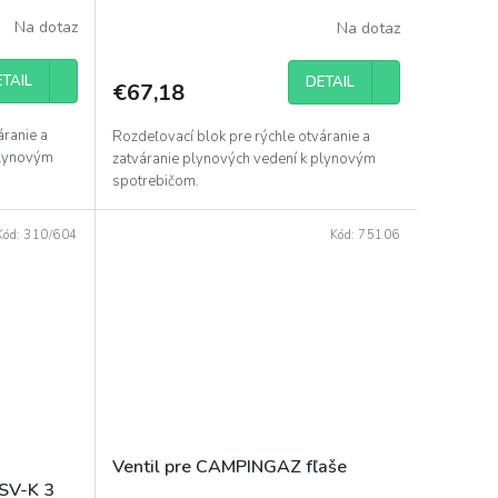
Na dotaz
Na dotaz
TAIL
DETAIL
€67,18
áranie a
Rozdeľovací blok pre rýchle otváranie a
plynovým
zatváranie plynových vedení k plynovým
spotrebičom.
Kód:
310/604
Kód:
75106
Ventil pre CAMPINGAZ fľaše
SV-K 3