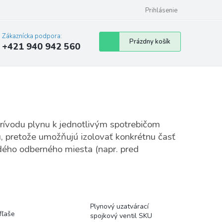
Prihlásenie
Zákaznícka podpora:
Nákupný
Prázdny košík
+421 940 942 560
košík
prívodu plynu k jednotlivým spotrebičom
, pretože umožňujú izolovať konkrétnu časť
dého odberného miesta (napr. pred
Plynový uzatvárací
fľaše
spojkový ventil SKU