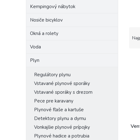
Kempingový nábytok
Nosiče bicyklov
R
Okná a rolety
a
Naj
d
Voda
e
V
n
Plyn
ý
i
p
e
Regulátory plynu
i
p
Vstavané plynové sporáky
s
r
p
o
Vstavané sporáky s drezom
r
d
Pece pre karavany
o
u
Plynové fľaše a kartuše
d
k
Detektory plynu a dymu
u
t
k
o
Vent
Vonkajšie plynové prípojky
t
v
Plynové hadice a potrubia