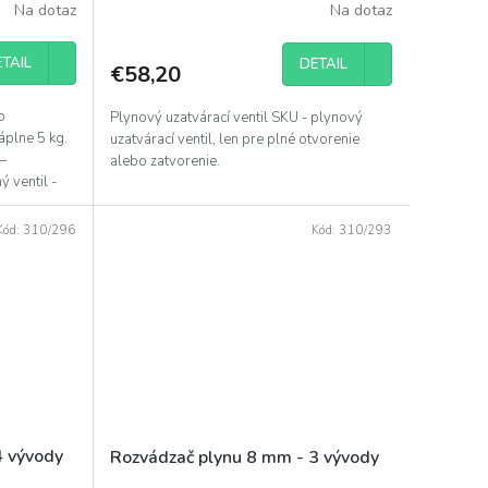
Na dotaz
Na dotaz
TAIL
DETAIL
€58,20
o
Plynový uzatvárací ventil SKU - plynový
áplne 5 kg.
uzatvárací ventil, len pre plné otvorenie
 –
alebo zatvorenie.
 ventil -
Kód:
310/296
Kód:
310/293
4 vývody
Rozvádzač plynu 8 mm - 3 vývody