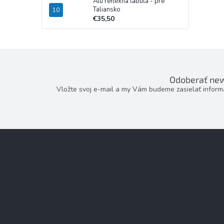
Alu reflexná tabuľa - pre
Taliansko
€35,50
Odoberať new
Vložte svoj e-mail a my Vám budeme zasielať infor
Z
á
p
ä
t
i
e