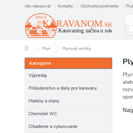
Prejsť
Ako nakupovať
Kontakty
Obchodné podmienky
Pod
na
obsah
Domov
Plyn
Plynové ventily
Pl
B
Preskočiť
Kategórie
kategórie
o
č
Plyn
Výpredaj
n
aleb
ý
Príslušenstvo a diely pre karavany
rozv
p
spor
a
Markízy a stany
n
Naj
e
Chemické WC
l
Chladenie a vykurovanie