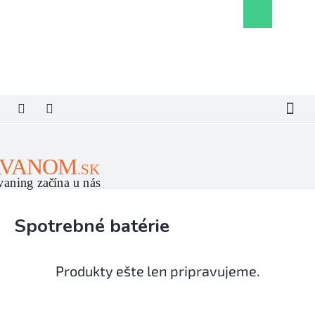
Prejsť
Nákupný
na
košík
obsah
Spotrebné batérie
Produkty ešte len pripravujeme.