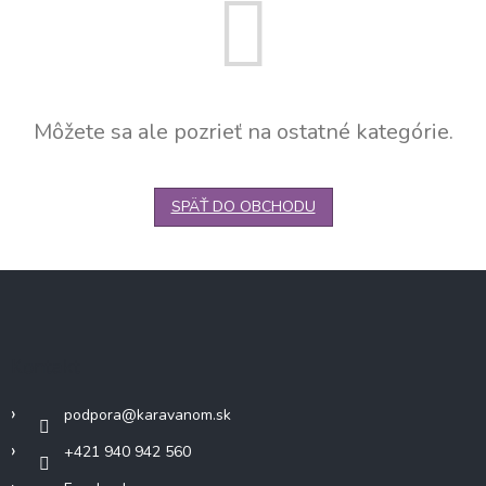
Môžete sa ale pozrieť na ostatné kategórie.
SPÄŤ DO OBCHODU
Z
á
p
ä
Kontakt
t
i
podpora
@
karavanom.sk
e
+421 940 942 560