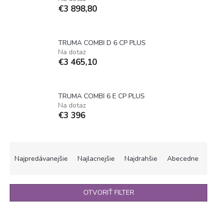
€3 898,80
TRUMA COMBI D 6 CP PLUS
Na dotaz
€3 465,10
TRUMA COMBI 6 E CP PLUS
Na dotaz
€3 396
R
a
Najpredávanejšie
Najlacnejšie
Najdrahšie
Abecedne
d
e
n
OTVORIŤ FILTER
i
e
V