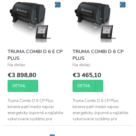
p
ý
r
p
o
i
d
s
u
p
k
r
t
o
o
TRUMA COMBI D 6 E CP
TRUMA COMBI D 6 CP
d
v
PLUS
PLUS
u
Na dotaz
Na dotaz
k
t
€3 898,80
€3 465,10
o
v
DETAIL
DETAIL
Truma Combi D 6 CP Plus
Truma Combi D 6 CP Plus
kúrenie patrí medzi najviac
kúrenie patrí medzi najviac
energeticky úsporné a najľahšie
energeticky úsporné a najľahšie
vykurovacie systémy pre
vykurovacie systémy pre
obytné vozidlá.
obytné vozidlá.