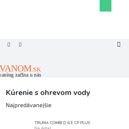
Prejsť
Nákupný
na
košík
obsah
Kúrenie s ohrevom vody
Najpredávanejšie
TRUMA COMBI D 6 E CP PLUS
Na dotaz