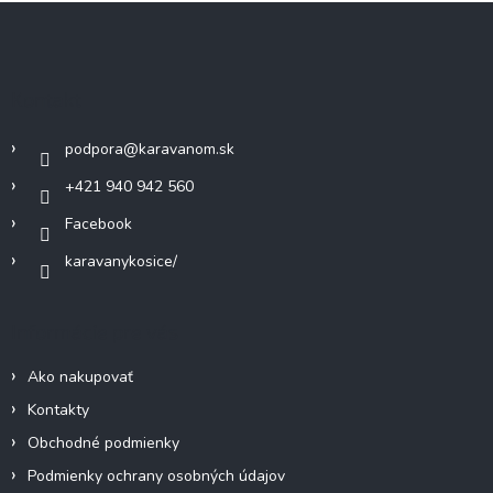
Z
á
á
d
p
a
c
ä
Kontakt
i
t
e
i
p
podpora
@
karavanom.sk
e
r
v
+421 940 942 560
k
Facebook
y
v
karavanykosice/
ý
p
i
Informácie pre vás
s
u
Ako nakupovať
Kontakty
Obchodné podmienky
Podmienky ochrany osobných údajov