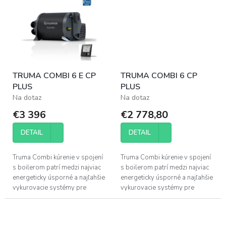
TRUMA COMBI 6 E CP
TRUMA COMBI 6 CP
PLUS
PLUS
Na dotaz
Na dotaz
€3 396
€2 778,80
DETAIL
DETAIL
Truma Combi kúrenie v spojení
Truma Combi kúrenie v spojení
s boilerom patrí medzi najviac
s boilerom patrí medzi najviac
energeticky úsporné a najľahšie
energeticky úsporné a najľahšie
vykurovacie systémy pre
vykurovacie systémy pre
obytné autá.
obytné autá.