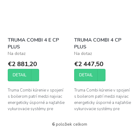
TRUMA COMBI 4 E CP
TRUMA COMBI 4 CP
PLUS
PLUS
Na dotaz
Na dotaz
€2 881,20
€2 447,50
DETAIL
DETAIL
Truma Combi kúrenie v spojení
Truma Combi kúrenie v spojení
s boilerom patrí medzi najviac
s boilerom patrí medzi najviac
energeticky úsporné a najľahšie
energeticky úsporné a najľahšie
vykurovacie systémy pre
vykurovacie systémy pre
obytné autá.
obytné autá.
6
položiek celkom
O
v
l