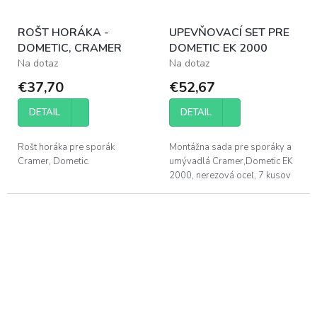
ROŠT HORÁKA -
UPEVŇOVACÍ SET PRE
DOMETIC, CRAMER
DOMETIC EK 2000
Na dotaz
Na dotaz
€37,70
€52,67
DETAIL
DETAIL
Rošt horáka pre sporák
Montážna sada pre sporáky a
Cramer, Dometic.
umývadlá Cramer,Dometic EK
2000, nerezová oceľ, 7 kusov