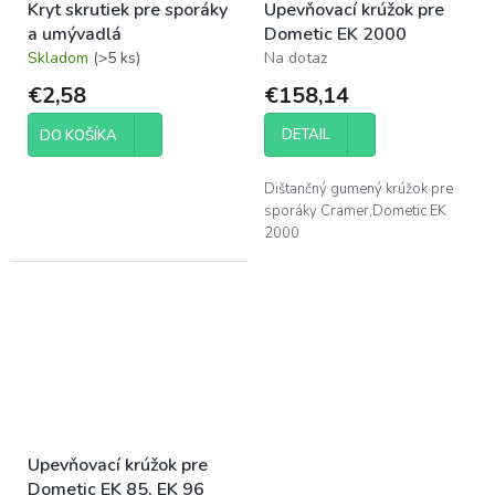
Kryt skrutiek pre sporáky
Upevňovací krúžok pre
a umývadlá
Dometic EK 2000
Skladom
(>5 ks)
Na dotaz
€2,58
€158,14
DETAIL
DO KOŠÍKA
Dištančný gumený krúžok pre
sporáky Cramer,Dometic EK
2000
Upevňovací krúžok pre
Dometic EK 85, EK 96