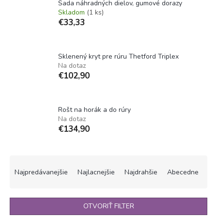
Sada náhradných dielov, gumové dorazy
Skladom
(1 ks)
€33,33
Sklenený kryt pre rúru Thetford Triplex
Na dotaz
€102,90
Rošt na horák a do rúry
Na dotaz
€134,90
R
a
Najpredávanejšie
Najlacnejšie
Najdrahšie
Abecedne
d
e
n
OTVORIŤ FILTER
i