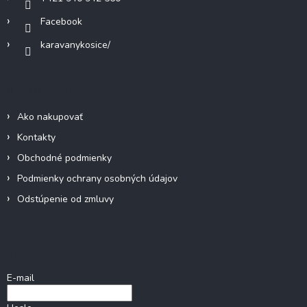
k
Facebook
y
v
karavanykosice/
ý
p
i
Informácie pre vás
s
u
Ako nakupovať
Kontakty
Obchodné podmienky
Podmienky ochrany osobných údajov
Odstúpenie od zmluvy
Prihlásenie
E-mail