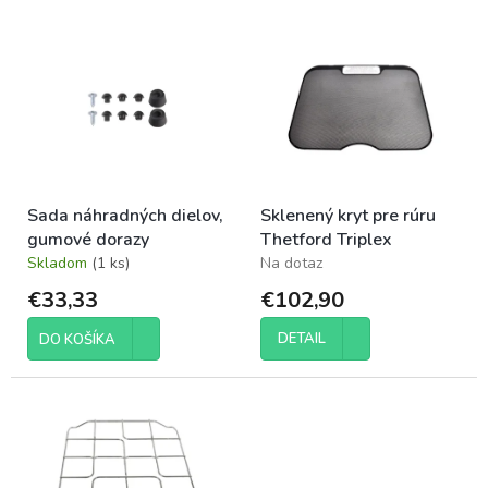
e
V
p
ý
r
p
o
i
d
s
u
p
k
r
t
o
o
Sada náhradných dielov,
Sklenený kryt pre rúru
d
v
gumové dorazy
Thetford Triplex
u
Skladom
(1 ks)
Na dotaz
k
t
€33,33
€102,90
o
v
DETAIL
DO KOŠÍKA