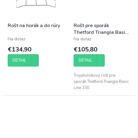
Rošt na horák a do rúry
Rošt pre sporák
Thetford Triangle Basic
Line 330
Na dotaz
Na dotaz
€134,90
€105,80
DETAIL
DETAIL
Trojuholníkový rošt pre
sporák Thetford Triangle Basic
Line 330.