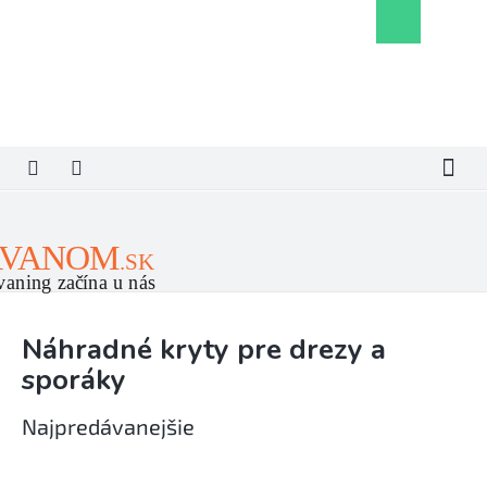
Prejsť
Nákupný
na
košík
obsah
Náhradné kryty pre drezy a
sporáky
Najpredávanejšie