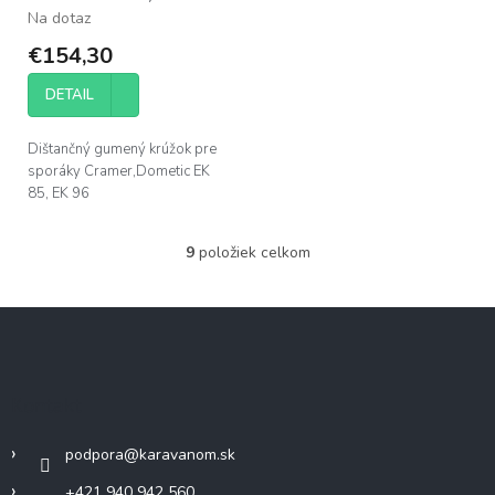
Na dotaz
€154,30
DETAIL
Dištančný gumený krúžok pre
sporáky Cramer,Dometic EK
85, EK 96
9
položiek celkom
O
v
l
Z
á
á
d
p
a
c
ä
Kontakt
i
t
e
i
p
podpora
@
karavanom.sk
e
r
v
+421 940 942 560