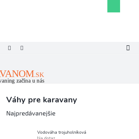
Prejsť
Nákupný
na
košík
obsah
Váhy pre karavany
Najpredávanejšie
Vodováha trojuholníková
Na dotaz