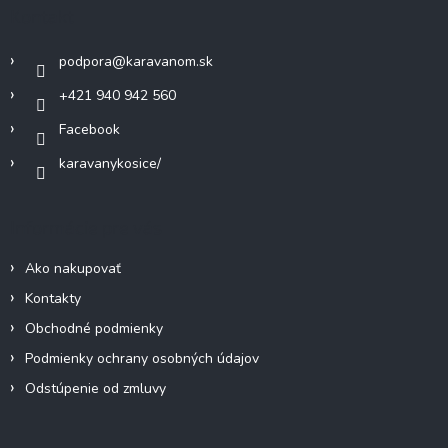
ä
Kontakt
i
t
e
i
p
podpora
@
karavanom.sk
e
r
v
+421 940 942 560
k
Facebook
y
v
karavanykosice/
ý
p
i
Informácie pre vás
s
u
Ako nakupovať
Kontakty
Obchodné podmienky
Podmienky ochrany osobných údajov
Odstúpenie od zmluvy