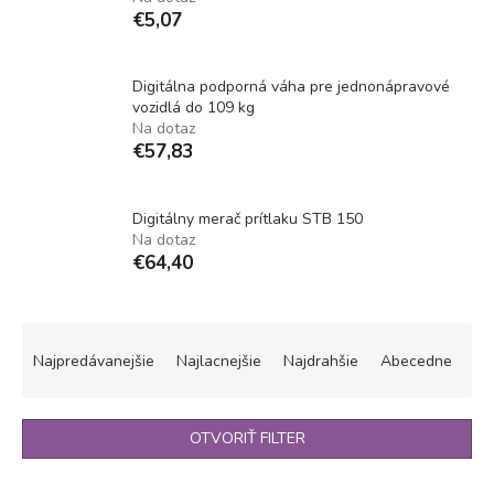
€5,07
Digitálna podporná váha pre jednonápravové
vozidlá do 109 kg
Na dotaz
€57,83
Digitálny merač prítlaku STB 150
Na dotaz
€64,40
R
a
Najpredávanejšie
Najlacnejšie
Najdrahšie
Abecedne
d
e
n
OTVORIŤ FILTER
i
e
V