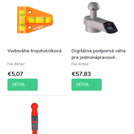
p
ý
r
p
o
i
d
s
u
p
k
r
t
o
o
Vodováha trojuholníková
Digitálna podporná váha
d
v
pre jednonápravové
u
vozidlá do 109 kg
Na dotaz
Na dotaz
k
t
€5,07
€57,83
o
v
DETAIL
DETAIL