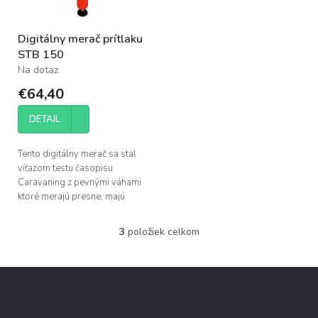
Digitálny merač prítlaku
STB 150
Na dotaz
€64,40
DETAIL
Tento digitálny merač sa stal
víťazom testu časopisu
Caravaning z pevnými váhami
ktoré merajú presne, majú
jednoduché odčítanie a
manipuláciu, a to aj pre
3
položiek celkom
O
tandemovú nápravu.
v
l
Z
á
á
d
p
a
c