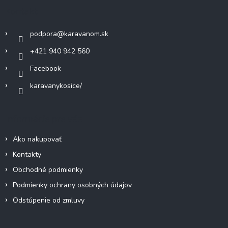
c
ä
Kontakt
i
t
e
i
p
podpora
@
karavanom.sk
e
r
v
+421 940 942 560
k
Facebook
y
v
karavanykosice/
ý
p
i
Informácie pre vás
s
u
Ako nakupovať
Kontakty
Obchodné podmienky
Podmienky ochrany osobných údajov
Odstúpenie od zmluvy