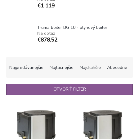
€1 119
Truma boiler BG 10 - plynový boiler
Na dotaz
€878,52
R
a
Najpredávanejšie
Najlacnejšie
Najdrahšie
Abecedne
d
e
n
OTVORIŤ FILTER
i
e
V
p
ý
r
p
o
i
d
s
u
p