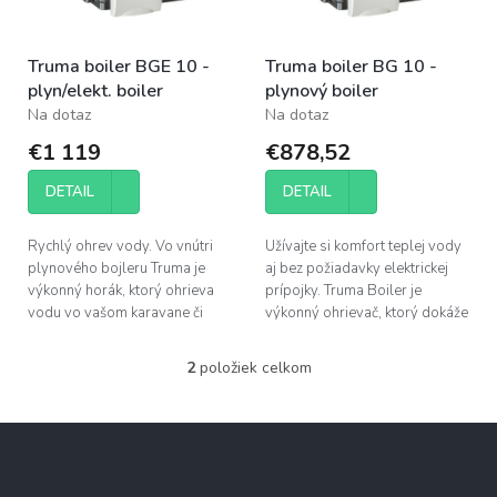
k
r
t
o
o
Truma boiler BGE 10 -
Truma boiler BG 10 -
d
v
plyn/elekt. boiler
plynový boiler
u
Na dotaz
Na dotaz
k
t
€1 119
€878,52
o
v
DETAIL
DETAIL
Rychlý ohrev vody. Vo vnútri
Užívajte si komfort teplej vody
plynového bojleru Truma je
aj bez požiadavky elektrickej
výkonný horák, ktorý ohrieva
prípojky. Truma Boiler je
vodu vo vašom karavane či
výkonný ohrievač, ktorý dokáže
obytnom priestore počas
ohriať vodu vo veľmi krátkom
krátkej chvíle - úplne aj bez
čase a naviac aj úsporne...
2
položiek celkom
O
elektrického...
v
l
Z
á
á
d
p
a