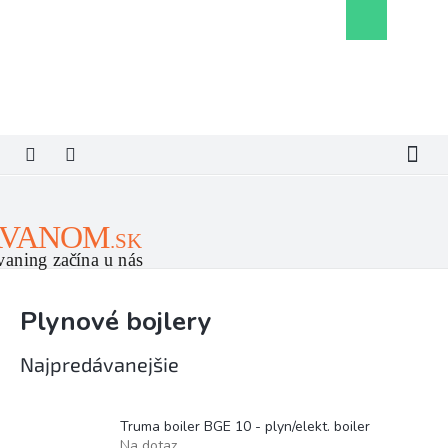
Prejsť
Nákupný
na
košík
obsah
Plynové bojlery
Najpredávanejšie
Truma boiler BGE 10 - plyn/elekt. boiler
Na dotaz