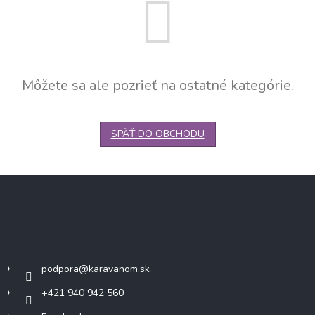
Môžete sa ale pozrieť na ostatné kategórie.
SPÄŤ DO OBCHODU
Z
á
p
ä
Kontakt
t
i
podpora
@
karavanom.sk
e
+421 940 942 560