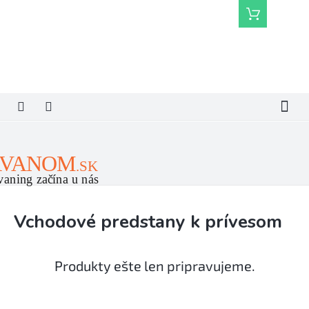
Prejsť
Nákupný
na
košík
obsah
Vchodové predstany k prívesom
Produkty ešte len pripravujeme.