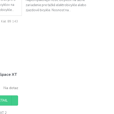
icyklov na
zariadenie pre ťažké elektrobicykle alebo
bicykle...
zjazdové bicykle. Nosnosť na...
Kód:
89 143
oSpace XT
Na dotaz
ETAIL
 XT 2