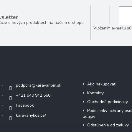
sletter
mácie o nových produktoch na našom e-shope.
Vložením e-mailu sú
Kontakt
Informácie pre vás
Ako nakupovať
podpora
@
karavanom.sk
Kontakty
+421 940 942 560
Obchodné podmienky
Facebook
Podmienky ochrany oso
karavanykosice/
údajov
Odstúpenie od zmluvy