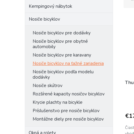
d
Kempingový nábytok
e
V
n
Nosiče bicyklov
ý
i
p
e
Nosiče bicyklov pre dodávky
i
p
Nosiče bicyklov pre obytné
s
r
automobily
p
o
Nosiče bicyklov pre karavany
r
d
o
u
Nosiče bicyklov na ťažné zariadenia
d
k
Nosiče bicyklov podľa modelu
u
t
dodávky
k
o
Thu
Nosiče skútrov
t
v
Rozšírené kapacity nosičov bicyklov
o
v
Krycie plachty na bicykle
Príslušenstvo pre nosiče bicyklov
€1
Montážne diely pre nosiče bicyklov
Čiast
Okná a rolety
vhod