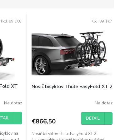
Kód:
89 168
Kód:
89 167
yFold XT
Nosič bicyklov Thule EasyFold XT 2
Na dotaz
Na dotaz
TAIL
DETAIL
€866,50
icyklov na
Nosič bicyklov Thule EasyFold XT 2
verzii pre 3
Najkompaktnejší nosič bicyklov na ťažné