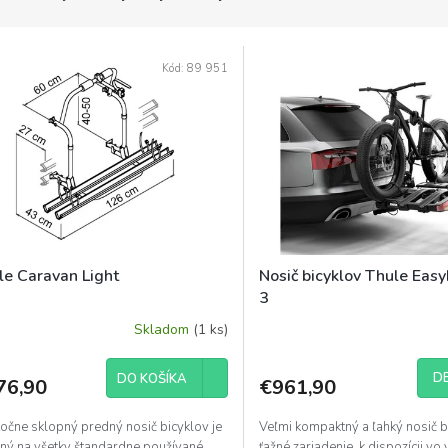
Kód:
89 951
le Caravan Light
Nosič bicyklov Thule Eas
3
Skladom
(1 ks)
DE
DO KOŠÍKA
76,90
€961,90
očne sklopný predný nosič bicyklov je
Veľmi kompaktný a ľahký nosič b
ný na všetky štandardne používané
ťažné zariadenie, k dispozícii vo 