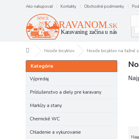
Prejsť
Ako nakupovať
Kontakty
Obchodné podmienky
Pod
na
obsah
Domov
Nosiče bicyklov
Nosiče bicyklov na ťažné z
No
B
Preskočiť
Kategórie
kategórie
o
č
Naj
Výpredaj
n
ý
Príslušenstvo a diely pre karavany
p
a
Markízy a stany
n
e
Chemické WC
l
R
Chladenie a vykurovanie
a
Naj