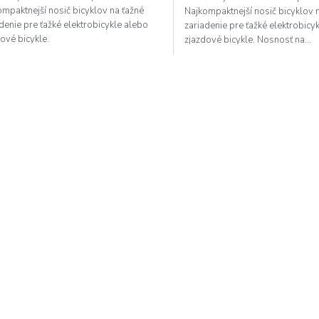
mpaktnejší nosič bicyklov na ťažné
Najkompaktnejší nosič bicyklov 
denie pre ťažké elektrobicykle alebo
zariadenie pre ťažké elektrobicy
ové bicykle.
zjazdové bicykle. Nosnosť na...
O
v
l
á
d
a
c
i
e
p
r
v
k
y
v
ý
p
i
s