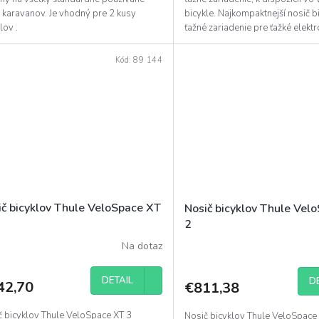
 karavanov. Je vhodný pre 2 kusy
bicykle. Najkompaktnejší nosič b
klov .
ťažné zariadenie pre ťažké elektro
Kód:
89 144
ič bicyklov Thule VeloSpace XT
Nosič bicyklov Thule Vel
2
Na dotaz
DETAIL
D
42,70
€811,38
č bicyklov Thule VeloSpace XT 3
Nosič bicyklov Thule VeloSpace