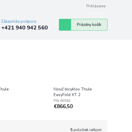
Prihlásenie
Zákaznícka podpora:
Nákupný
Prázdny košík
+421 940 942 560
košík
Thule
Nosič bicyklov Thule
EasyFold XT 2
Na dotaz
€866,50
5
položiek celkom