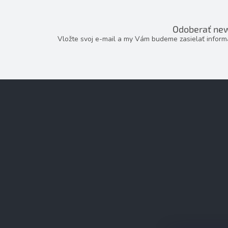
Odoberať new
Vložte svoj e-mail a my Vám budeme zasielať infor
Z
á
p
ä
t
i
e