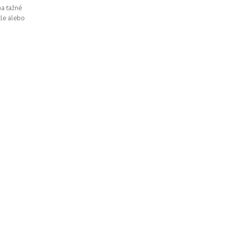
na ťažné
kle alebo