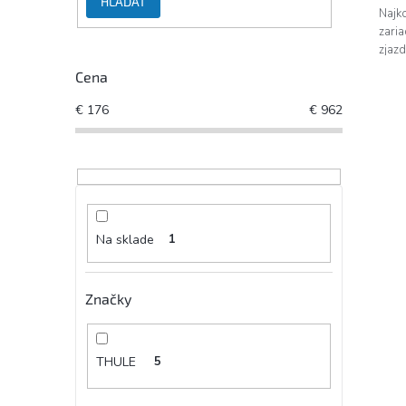
HĽADAŤ
Najko
zaria
zjazd
Cena
€
176
€
962
Na sklade
1
Značky
THULE
5