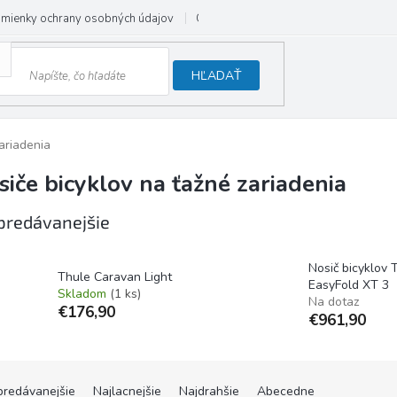
mienky ochrany osobných údajov
Odstúpenie od zmluvy
HĽADAŤ
ariadenia
siče bicyklov na ťažné zariadenia
predávanejšie
Nosič bicyklov 
Thule Caravan Light
EasyFold XT 3
Skladom
(1 ks)
Na dotaz
€176,90
€961,90
predávanejšie
Najlacnejšie
Najdrahšie
Abecedne