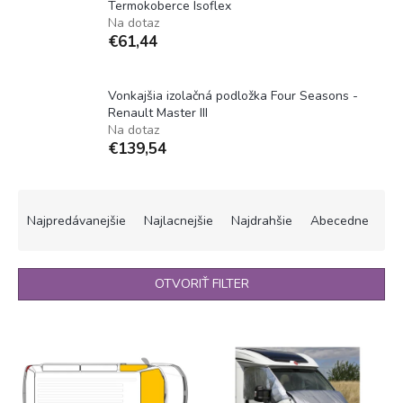
Termokoberce Isoflex
Na dotaz
€61,44
Vonkajšia izolačná podložka Four Seasons -
Renault Master III
Na dotaz
€139,54
R
a
Najpredávanejšie
Najlacnejšie
Najdrahšie
Abecedne
d
e
n
OTVORIŤ FILTER
i
e
V
p
ý
r
p
o
i
d