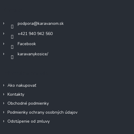
c
ä
Kontakt
i
t
e
i
p
podpora
@
karavanom.sk
e
r
v
+421 940 942 560
k
Facebook
y
v
karavanykosice/
ý
p
i
Informácie pre vás
s
u
Ako nakupovať
Kontakty
Obchodné podmienky
Podmienky ochrany osobných údajov
Odstúpenie od zmluvy