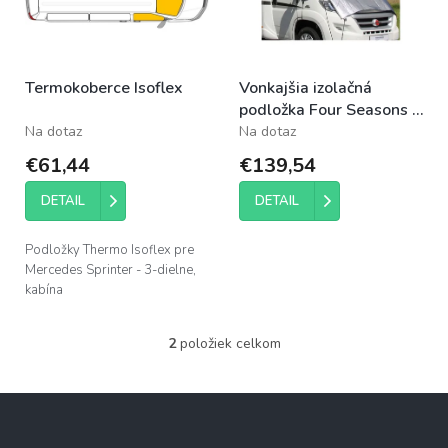
s
u
p
k
r
t
o
o
Termokoberce Isoflex
Vonkajšia izolačná
d
v
podložka Four Seasons -
u
Renault Master III
Na dotaz
Na dotaz
k
t
€61,44
€139,54
o
v
DETAIL
DETAIL
Podložky Thermo Isoflex pre
Mercedes Sprinter - 3-dielne,
kabína
2
položiek celkom
O
v
l
Z
á
á
d
p
a