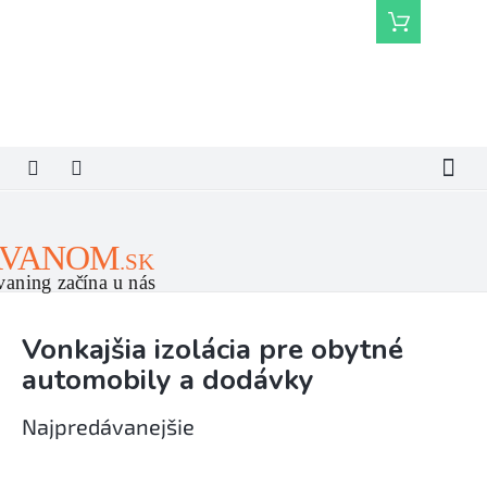
Prejsť
Nákupný
na
košík
obsah
Vonkajšia izolácia pre obytné
automobily a dodávky
Najpredávanejšie