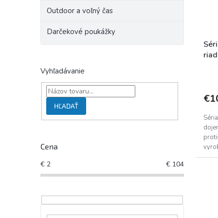
Outdoor a voľný čas
Darčekové poukážky
Sér
ria
Vyhľadávanie
€1
HĽADAŤ
Séri
dojem
prot
Cena
vyro
€
2
€
104