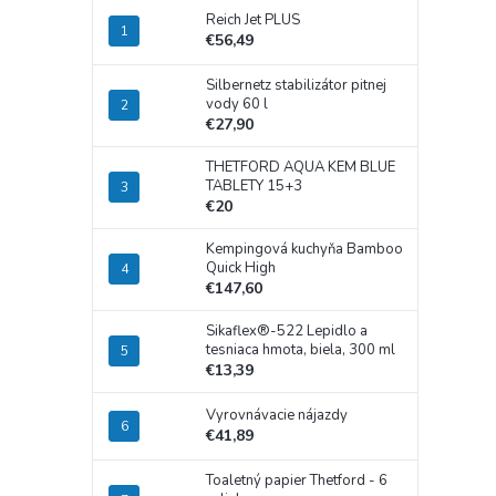
Reich Jet PLUS
€56,49
Silbernetz stabilizátor pitnej
vody 60 l
€27,90
THETFORD AQUA KEM BLUE
TABLETY 15+3
€20
Kempingová kuchyňa Bamboo
Quick High
€147,60
Sikaflex®-522 Lepidlo a
tesniaca hmota, biela, 300 ml
€13,39
Vyrovnávacie nájazdy
€41,89
Toaletný papier Thetford - 6