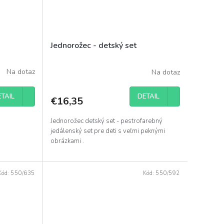
Jednorožec - detský set
Na dotaz
Na dotaz
TAIL
DETAIL
€16,35
Jednorožec detský set - pestrofarebný
jedálenský set pre deti s veľmi peknými
obrázkami .
Kód:
550/635
Kód:
550/592