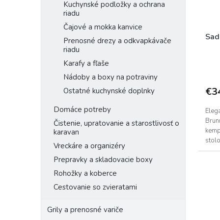
Kuchynské podložky a ochrana
riadu
Čajové a mokka kanvice
Sad
Prenosné drezy a odkvapkávače
riadu
Karafy a fľaše
Nádoby a boxy na potraviny
€3
Ostatné kuchynské doplnky
Domáce potreby
Elega
Brunn
Čistenie, upratovanie a starostlivosť o
kempo
karavan
stolo
Vreckáre a organizéry
pevn
Prepravky a skladovacie boxy
Rohožky a koberce
Cestovanie so zvieratami
Grily a prenosné variče