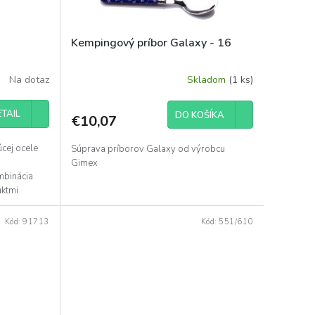
Kempingový príbor Galaxy - 16
Na dotaz
Skladom
(1 ks)
TAIL
DO KOŠÍKA
€10,07
úcej ocele
Súprava príborov Galaxy od výrobcu
Gimex
mbinácia
uktmi
Kód:
91713
Kód:
551/610