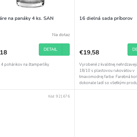
áre na panáky 4 ks. SAN
16 dielná sada príborov
Na dotaz
DETAIL
DE
,18
€19,58
 4 pohárikov na štamperlíky
Vyrobené z kvalitnej nehrdzavej
18/10 s plastovou rukoväťou v
tmavomodrej farbe. Farebná ko
dokonale ladí so všetkými prod
HOLIDAY TRAVEL, ale aj s...
Kód:
921676