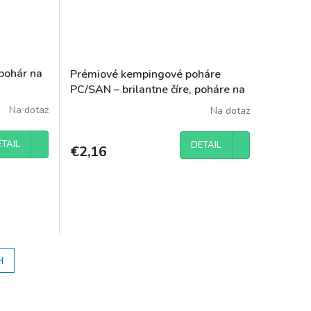
 pohár na
Prémiové kempingové poháre
PC/SAN – brilantne číre, poháre na
pitie, 500 ml
Na dotaz
Na dotaz
TAIL
DETAIL
€2,16
H