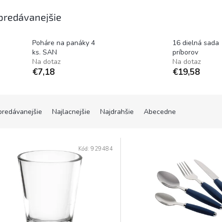
predávanejšie
Poháre na panáky 4
16 dielná sada
ks. SAN
príborov
Na dotaz
Na dotaz
€7,18
€19,58
predávanejšie
Najlacnejšie
Najdrahšie
Abecedne
Kód:
929484