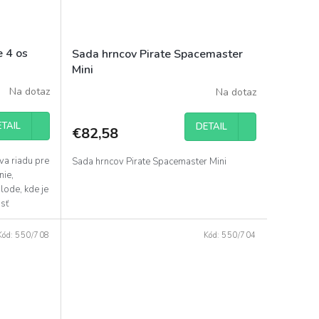
e 4 os
Sada hrncov Pirate Spacemaster
Mini
Na dotaz
Na dotaz
TAIL
DETAIL
€82,58
va riadu pre
Sada hrncov Pirate Spacemaster Mini
nie,
lode, kde je
osť
Kód:
550/708
Kód:
550/704