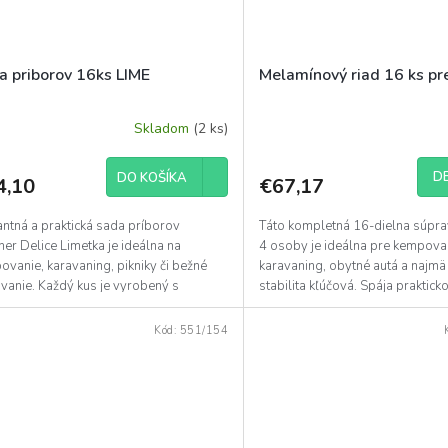
a priborov 16ks LIME
Melamínový riad 16 ks pr
Skladom
(2 ks)
DE
DO KOŠÍKA
4,10
€67,17
ntná a praktická sada príborov
Táto kompletná 16-dielna súpra
er Delice Limetka je ideálna na
4 osoby je ideálna pre kempova
vanie, karavaning, pikniky či bežné
karavaning, obytné autá a najmä 
vanie. Každý kus je vyrobený s
stabilita kľúčová. Spája praktick
ým jadrom z...
melamínu s...
Kód:
551/154