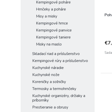
Kempingové poháre
d
k
u
Hrnčeky a poháre
t
k
o
Poh
Misy a misky
t
v
Kempingové hrnce
o
Kempingové panvice
v
Kempingové taniere
€7
Misky na maslo
Sada
Skladací riad a príslušenstvo
Kempingové rúry a príslušenstvo
Kuchynské náradie
Kuchynské nože
Koreničky a soľničky
Termosky a termohrnčeky
Kuchynské organizéry, držiaky a
príborníky
Prestieranie a obrusy