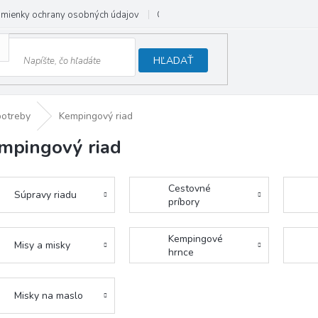
mienky ochrany osobných údajov
Odstúpenie od zmluvy
HĽADAŤ
potreby
Kempingový riad
mpingový riad
Cestovné
Súpravy riadu
príbory
Kempingové
Misy a misky
hrnce
Misky na maslo