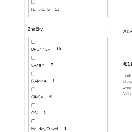
Na sklade
13
Značky
Adv
BRUNNER
10
€1
CAMP4
7
Tento
FIAMMA
1
stol
zvier
Vyro
GIMEX
6
mela
GSI
1
Holiday Travel
1