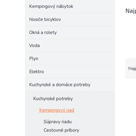
Kempingový nábytok
Naj
Nosiče bicyklov
Okná a rolety
Voda
Plyn
R
a
Naj
Elektro
d
e
Kuchynské a domáce potreby
V
n
ý
i
Kuchynské potreby
p
e
i
p
Kempingový riad
s
r
p
o
Súpravy riadu
r
d
Cestovné príbory
o
u