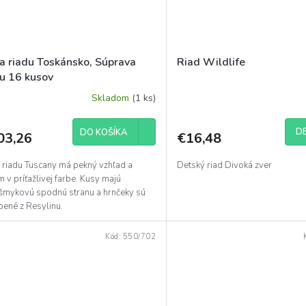
ia riadu Toskánsko, Súprava
Riad Wildlife
du 16 kusov
Skladom
(1 ks)
DE
DO KOŠÍKA
03,26
€16,48
a riadu Tuscany má pekný vzhľad a
Detský riad Divoká zver
 v príťažlivej farbe. Kusy majú
išmykovú spodnú stranu a hrnčeky sú
bené z Resylinu.
Kód:
550/702