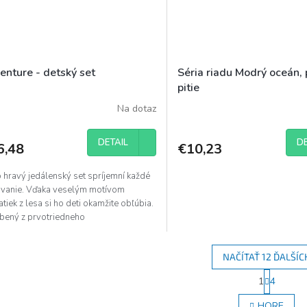
enture - detský set
Séria riadu Modrý oceán,
pitie
Na dotaz
DETAIL
DE
6,48
€10,23
 hravý jedálenský set spríjemní každé
ovanie. Vďaka veselým motívom
atiek z lesa si ho deti okamžite obľúbia.
bený z prvotriedneho
mínumimoriadne pevný,...
NAČÍTAŤ 12 ĎALŠÍC
S
1
4
O
t
r
v
HORE