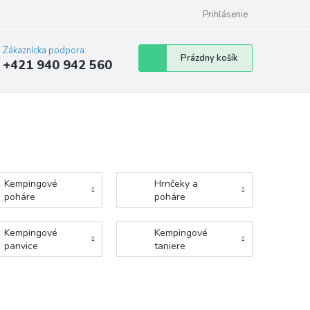
Prihlásenie
Zákaznícka podpora:
Nákupný
Prázdny košík
+421 940 942 560
košík
Kempingové
Hrnčeky a
poháre
poháre
Kempingové
Kempingové
panvice
taniere