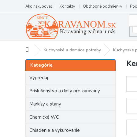
Prejsť
Ako nakupovať
Kontakty
Obchodné podmienky
Pod
na
obsah
Domov
Kuchynské a domáce potreby
Kuchynské 
Ke
B
Preskočiť
Kategórie
kategórie
o
č
Výpredaj
n
ý
Príslušenstvo a diely pre karavany
p
a
Markízy a stany
n
e
Chemické WC
l
Chladenie a vykurovanie