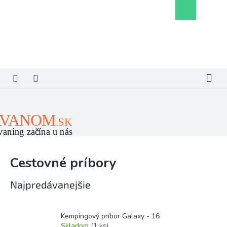
Prejsť
Nákupný
na
košík
obsah
Cestovné príbory
Najpredávanejšie
Kempingový príbor Galaxy - 16
Skladom
(1 ks)