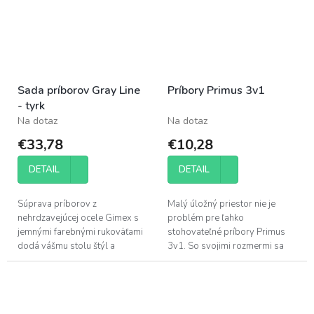
Sada príborov Gray Line
Príbory Primus 3v1
- tyrk
Na dotaz
Na dotaz
€33,78
€10,28
DETAIL
DETAIL
Súprava príborov z
Malý úložný priestor nie je
nehrdzavejúcej ocele Gimex s
problém pre ľahko
jemnými farebnými rukoväťami
stohovateľné príbory Primus
dodá vášmu stolu štýl a
3v1. So svojimi rozmermi sa
eleganciu. Materiál z
ľahko zmestia do batohu, takže
nehrdzavejúcej ocele je vysoko
si ich môžete pribaliť
odolný voči...
kamkoľvek na cesty.