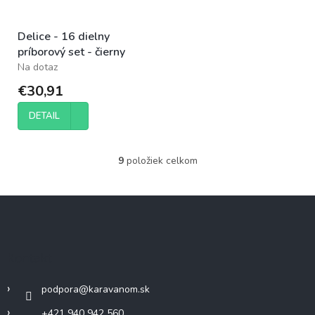
Delice - 16 dielny
príborový set - čierny
Na dotaz
€30,91
DETAIL
9
položiek celkom
O
v
l
Z
á
á
d
p
a
c
ä
Kontakt
i
t
e
i
p
podpora
@
karavanom.sk
e
r
v
+421 940 942 560