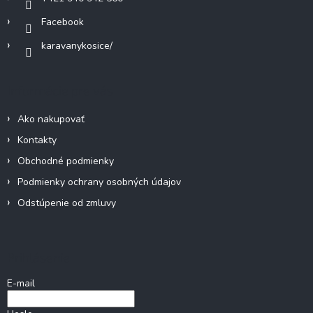
k
Facebook
y
v
karavanykosice/
ý
p
i
Informácie pre vás
s
u
Ako nakupovať
Kontakty
Obchodné podmienky
Podmienky ochrany osobných údajov
Odstúpenie od zmluvy
Prihlásenie
E-mail