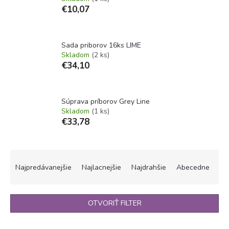
€10,07
Sada priborov 16ks LIME
Skladom
(2 ks)
€34,10
Súprava príborov Grey Line
Skladom
(1 ks)
€33,78
R
a
Najpredávanejšie
Najlacnejšie
Najdrahšie
Abecedne
d
e
n
OTVORIŤ FILTER
i
e
V