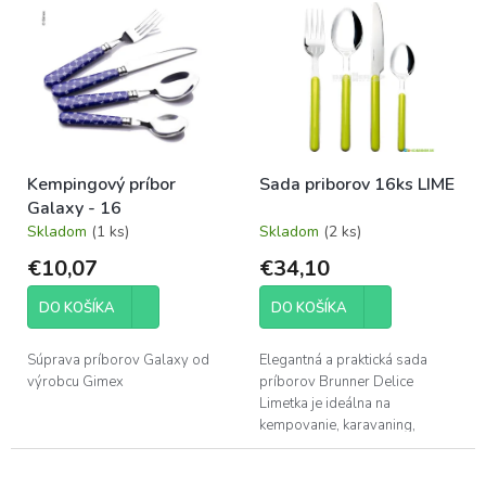
p
ý
r
p
o
i
d
s
u
p
k
r
t
o
o
Kempingový príbor
Sada priborov 16ks LIME
d
v
Galaxy - 16
u
Skladom
(1 ks)
Skladom
(2 ks)
k
t
€10,07
€34,10
o
v
DO KOŠÍKA
DO KOŠÍKA
Súprava príborov Galaxy od
Elegantná a praktická sada
výrobcu Gimex
príborov Brunner Delice
Limetka je ideálna na
kempovanie, karavaning,
pikniky či bežné stolovanie.
Každý kus je vyrobený s