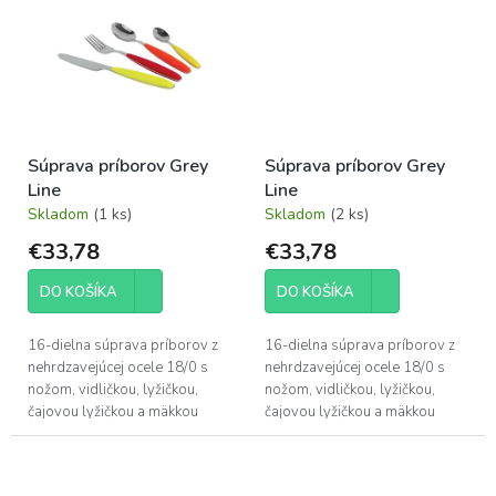
pevným jadrom z...
Súprava príborov Grey
Súprava príborov Grey
Line
Line
Skladom
(1 ks)
Skladom
(2 ks)
€33,78
€33,78
DO KOŠÍKA
DO KOŠÍKA
16-dielna súprava príborov z
16-dielna súprava príborov z
nehrdzavejúcej ocele 18/0 s
nehrdzavejúcej ocele 18/0 s
nožom, vidličkou, lyžičkou,
nožom, vidličkou, lyžičkou,
čajovou lyžičkou a mäkkou
čajovou lyžičkou a mäkkou
rukoväťou. Hodí sa k sériám
rukoväťou. Hodí sa k sériám
GreyLine a Rainbow.
GreyLine a Rainbow.