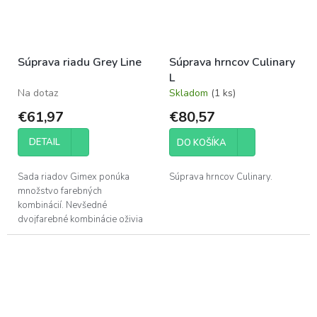
Súprava riadu Grey Line
Súprava hrncov Culinary
L
Na dotaz
Skladom
(1 ks)
€61,97
€80,57
DETAIL
DO KOŠÍKA
Sada riadov Gimex ponúka
Súprava hrncov Culinary.
množstvo farebných
kombinácií. Nevšedné
dvojfarebné kombinácie oživia
váš karavan či príves. V
prípade, že potrebujete viac
riadov, môžete ich...