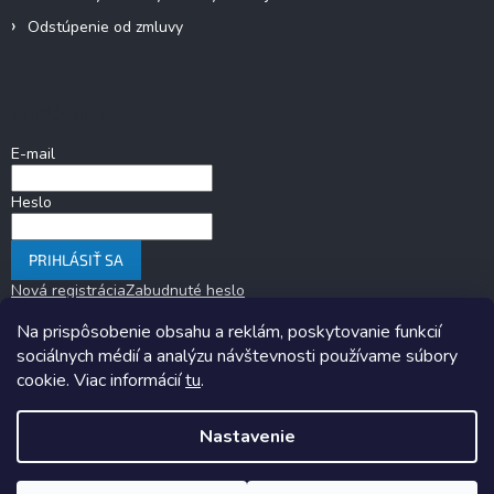
Odstúpenie od zmluvy
Prihlásenie
E-mail
Heslo
PRIHLÁSIŤ SA
Nová registrácia
Zabudnuté heslo
Na prispôsobenie obsahu a reklám, poskytovanie funkcií
sociálnych médií a analýzu návštevnosti používame súbory
cookie. Viac informácií
tu
.
Nastavenie
Copyright 2026
KARAVANOM.sk
. Všetky práva vyhradené.
Upraviť
nastavenie cookies