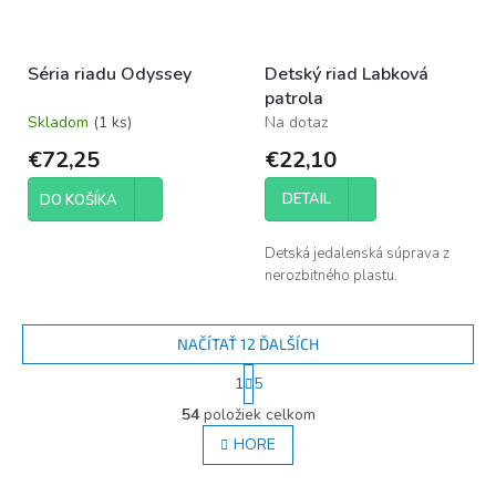
Séria riadu Odyssey
Detský riad Labková
patrola
Skladom
(1 ks)
Na dotaz
€72,25
€22,10
DETAIL
DO KOŠÍKA
Detská jedalenská súprava z
nerozbitného plastu.
NAČÍTAŤ 12 ĎALŠÍCH
S
1
5
t
O
r
54
položiek celkom
v
á
l
HORE
n
á
k
d
o