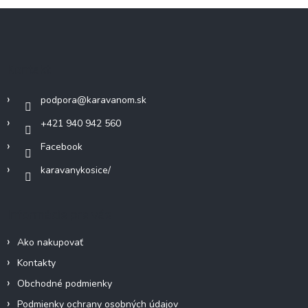
v
a
Z
a
c
á
n
i
i
p
e
e
ä
p
Kontakt
r
t
v
i
k
podpora
@
karavanom.sk
e
y
+421 940 942 560
v
ý
Facebook
p
i
karavanykosice/
s
u
Informácie pre vás
Ako nakupovať
Kontakty
Obchodné podmienky
Podmienky ochrany osobných údajov