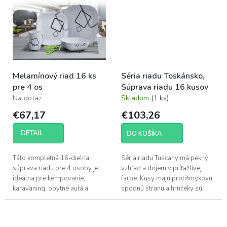
TRAVEL, ale aj s...
Melamínový riad 16 ks
Séria riadu Toskánsko,
pre 4 os
Súprava riadu 16 kusov
Na dotaz
Skladom
(1 ks)
€67,17
€103,26
DETAIL
DO KOŠÍKA
Táto kompletná 16-dielna
Séria riadu Tuscany má pekný
súprava riadu pre 4 osoby je
vzhľad a dojem v príťažlivej
ideálna pre kempovanie,
farbe. Kusy majú protišmykovú
karavaning, obytné autá a
spodnú stranu a hrnčeky sú
najmä lode, kde je stabilita
vyrobené z Resylinu.
kľúčová. Spája praktickosť
melamínu s...