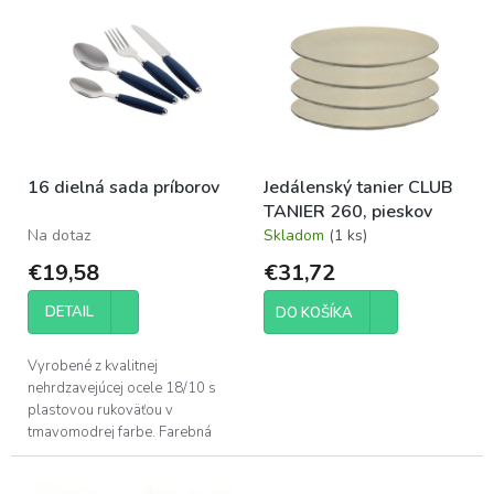
p
ý
r
p
o
i
d
s
u
p
k
r
t
o
o
16 dielná sada príborov
Jedálenský tanier CLUB
d
v
TANIER 260, pieskov
u
Na dotaz
Skladom
(1 ks)
k
t
€19,58
€31,72
o
v
DETAIL
DO KOŠÍKA
Vyrobené z kvalitnej
nehrdzavejúcej ocele 18/10 s
plastovou rukoväťou v
tmavomodrej farbe. Farebná
kombinácia dokonale ladí so
všetkými produktmi HOLIDAY