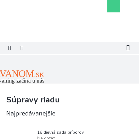
Prejsť
Nákupný
na
košík
obsah
Súpravy riadu
Najpredávanejšie
16 dielná sada príborov
Na dotaz