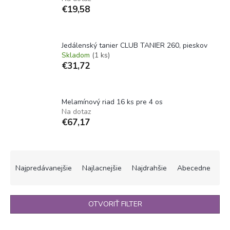
€19,58
Jedálenský tanier CLUB TANIER 260, pieskov
Skladom
(1 ks)
€31,72
Melamínový riad 16 ks pre 4 os
Na dotaz
€67,17
R
a
Najpredávanejšie
Najlacnejšie
Najdrahšie
Abecedne
d
e
n
OTVORIŤ FILTER
i
e
V