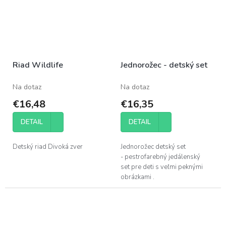
Riad Wildlife
Jednorožec - detský set
Na dotaz
Na dotaz
€16,48
€16,35
DETAIL
DETAIL
Detský riad Divoká zver
Jednorožec detský set
- pestrofarebný jedálenský
set pre deti s veľmi peknými
obrázkami .