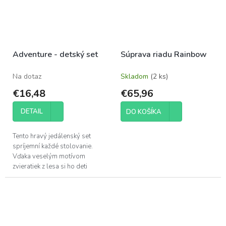
Adventure - detský set
Súprava riadu Rainbow
Na dotaz
Skladom
(2 ks)
€16,48
€65,96
DETAIL
DO KOŠÍKA
Tento hravý jedálenský set
spríjemní každé stolovanie.
Vďaka veselým motívom
zvieratiek z lesa si ho deti
okamžite obľúbia. Vyrobený z
prvotriedneho
melamínumimoriadne pevný,...