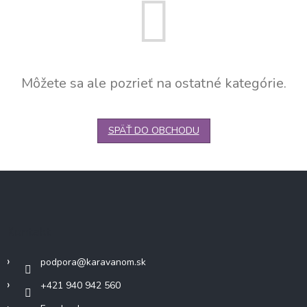
Môžete sa ale pozrieť na ostatné kategórie.
SPÄŤ DO OBCHODU
Z
á
p
ä
Kontakt
t
i
podpora
@
karavanom.sk
e
+421 940 942 560