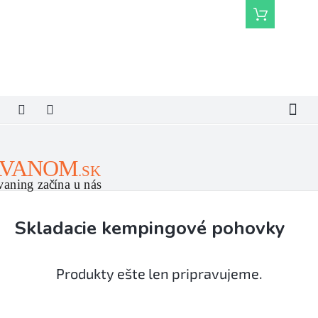
Prejsť
Nákupný
na
košík
obsah
Skladacie kempingové pohovky
Produkty ešte len pripravujeme.