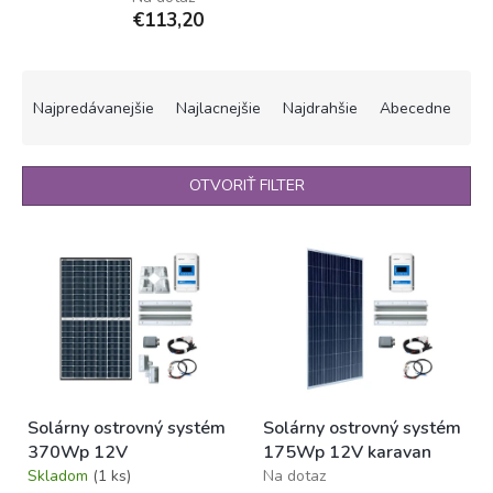
€113,20
R
a
Najpredávanejšie
Najlacnejšie
Najdrahšie
Abecedne
d
e
n
OTVORIŤ FILTER
i
e
V
p
ý
r
p
o
i
d
s
u
p
k
r
t
o
o
Solárny ostrovný systém
Solárny ostrovný systém
d
v
370Wp 12V
175Wp 12V karavan
u
Skladom
(1 ks)
Na dotaz
k