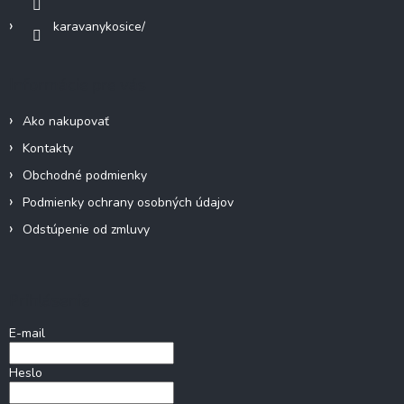
v
karavanykosice/
ý
p
i
Informácie pre vás
s
u
Ako nakupovať
Kontakty
Obchodné podmienky
Podmienky ochrany osobných údajov
Odstúpenie od zmluvy
Prihlásenie
E-mail
Heslo