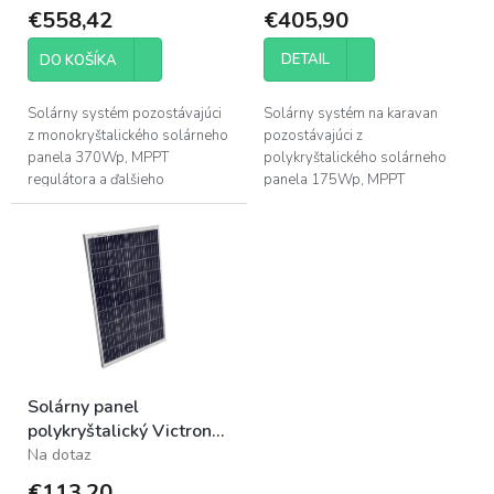
t
€558,42
€405,90
o
v
DETAIL
DO KOŠÍKA
Solárny systém pozostávajúci
Solárny systém na karavan
z monokryštalického solárneho
pozostávajúci z
panela 370Wp, MPPT
polykryštalického solárneho
regulátora a ďalšieho
panela 175Wp, MPPT
príslušenstva. Je navrhnutý pre
regulátora a ďalšieho
optimálne využívanie solárnej
príslušenstva. Je navrhnutý pre
energie.1
optimálne využívanie solárnej...
Solárny panel
polykryštalický Victron
Energy 115Wp 12V
Na dotaz
€113,20