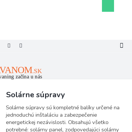
Prejsť
Nákupný
na
košík
obsah
Solárne súpravy
Solárne súpravy sú kompletné balíky určené na
jednoduchú inštaláciu a zabezpečenie
energetickej nezávislosti. Obsahujú všetko
potrebné: solárny panel, zodpovedajúci solárny