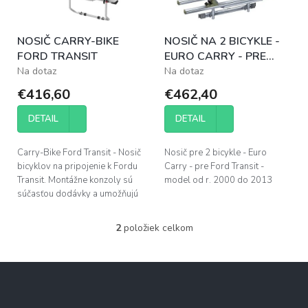
k
r
t
o
o
NOSIČ CARRY-BIKE
NOSIČ NA 2 BICYKLE -
d
v
FORD TRANSIT
EURO CARRY - PRE
u
FORD TRANSIT - R.
Na dotaz
Na dotaz
k
2000 - 2013
t
€416,60
€462,40
o
v
DETAIL
DETAIL
Carry-Bike Ford Transit - Nosič
Nosič pre 2 bicykle - Euro
bicyklov na pripojenie k Fordu
Carry - pre Ford Transit -
Transit. Montážne konzoly sú
model od r. 2000 do 2013
súčasťou dodávky a umožňujú
bezpečné upevnenie na zadné
dvere.
2
položiek celkom
O
v
l
Z
á
á
d
p
a