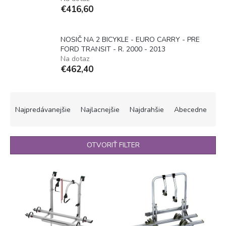
€416,60
NOSIČ NA 2 BICYKLE - EURO CARRY - PRE
FORD TRANSIT - R. 2000 - 2013
Na dotaz
€462,40
R
a
Najpredávanejšie
Najlacnejšie
Najdrahšie
Abecedne
d
e
n
OTVORIŤ FILTER
i
e
V
p
ý
r
p
o
i
d
s
u
p