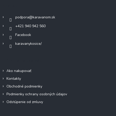
c
ä
Kontakt
i
t
e
i
p
podpora
@
karavanom.sk
e
r
v
+421 940 942 560
k
Facebook
y
v
karavanykosice/
ý
p
i
Informácie pre vás
s
u
Ako nakupovať
Kontakty
Obchodné podmienky
Podmienky ochrany osobných údajov
Odstúpenie od zmluvy