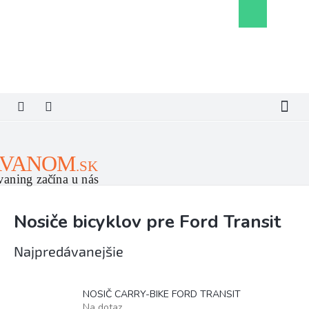
Prejsť
Nákupný
na
košík
obsah
Nosiče bicyklov pre Ford Transit
Najpredávanejšie
NOSIČ CARRY-BIKE FORD TRANSIT
Na dotaz