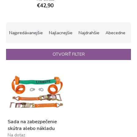
€42,90
R
a
Najpredávanejšie
Najlacnejšie
Najdrahšie
Abecedne
d
e
n
OTVORIŤ FILTER
i
e
V
p
ý
r
p
o
i
d
s
u
p
k
r
t
o
o
Sada na zabezpečenie
d
v
skútra alebo nákladu
u
Na dotaz
k