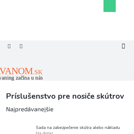
Prejsť
Nákupný
na
košík
obsah
Príslušenstvo pre nosiče skútrov
Najpredávanejšie
Sada na zabezpečenie skútra alebo nákladu
Na dotaz