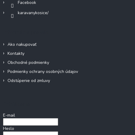
Facebook
y
v
karavanykosice/
ý
p
i
Informácie pre vás
s
u
Ako nakupovať
Kontakty
Obchodné podmienky
Podmienky ochrany osobných údajov
Odstúpenie od zmluvy
Prihlásenie
E-mail
Heslo