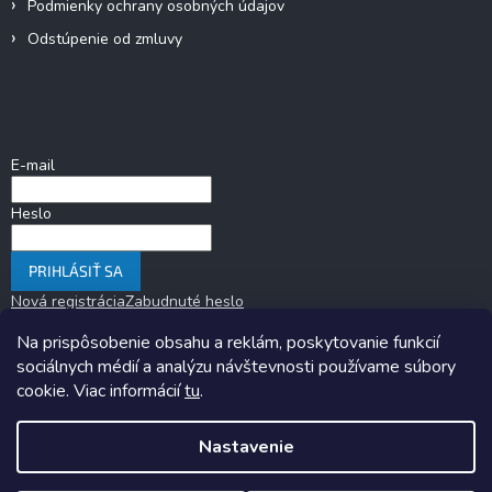
Podmienky ochrany osobných údajov
Odstúpenie od zmluvy
Prihlásenie
E-mail
Heslo
PRIHLÁSIŤ SA
Nová registrácia
Zabudnuté heslo
Na prispôsobenie obsahu a reklám, poskytovanie funkcií
sociálnych médií a analýzu návštevnosti používame súbory
cookie. Viac informácií
tu
.
Nastavenie
Copyright 2026
KARAVANOM.sk
. Všetky práva vyhradené.
Upraviť
nastavenie cookies