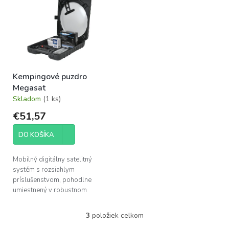
robustnom...
Kempingové puzdro
Megasat
Skladom
(1 ks)
€51,57
DO KOŠÍKA
Mobilný digitálny satelitný
systém s rozsiahlym
príslušenstvom, pohodlne
umiestnený v robustnom
prepravnom a skladovacom
kufríku. Sada pozostáva z
3
položiek celkom
O
ofsetového zrkadla, Ø 41...
v