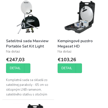
p
ý
r
p
o
i
d
s
u
p
k
r
t
o
o
Satelitná sada Maxview
Kempingové puzdro
d
v
Portable Sat Kit Light
Megasat HD
u
Na dotaz
Na dotaz
k
t
€247,03
€103,26
o
v
DETAIL
DETAIL
Kompletná sada sa skladá zo
satelitnej paraboly - 65 cm so
sklopným LNB ramenom,
satelitného statívu s otočným
stožiarovým koncom. Všetko je
uložené v kvalitnom,