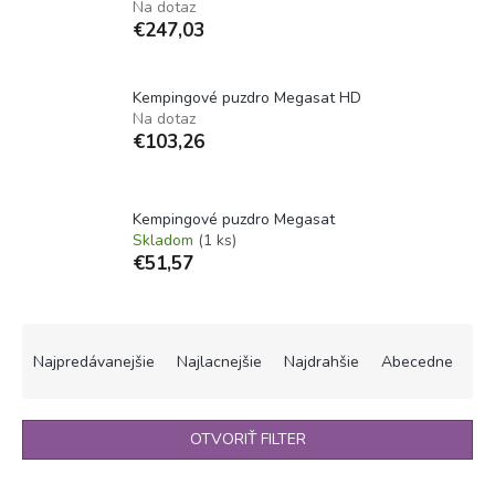
Na dotaz
€247,03
Kempingové puzdro Megasat HD
Na dotaz
€103,26
Kempingové puzdro Megasat
Skladom
(1 ks)
€51,57
R
a
Najpredávanejšie
Najlacnejšie
Najdrahšie
Abecedne
d
e
n
OTVORIŤ FILTER
i
e
V