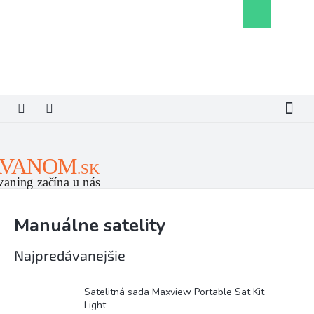
Prejsť
Nákupný
na
košík
obsah
Manuálne satelity
Najpredávanejšie
Satelitná sada Maxview Portable Sat Kit
Light