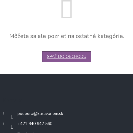
Môžete sa ale pozrieť na ostatné kategórie.
SPÄŤ DO OBCHODU
Z
á
p
ä
Kontakt
t
i
podpora
@
karavanom.sk
e
+421 940 942 560