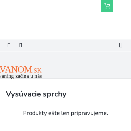
Prejsť
Nákupný
na
košík
obsah
Vysúvacie sprchy
Produkty ešte len pripravujeme.