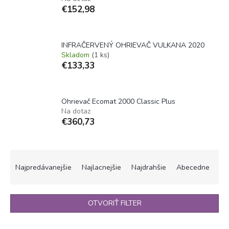
€152,98
INFRAČERVENÝ OHRIEVAČ VULKANA 2020
Skladom
(1 ks)
€133,33
Ohrievač Ecomat 2000 Classic Plus
Na dotaz
€360,73
R
a
Najpredávanejšie
Najlacnejšie
Najdrahšie
Abecedne
d
e
n
OTVORIŤ FILTER
i
e
V