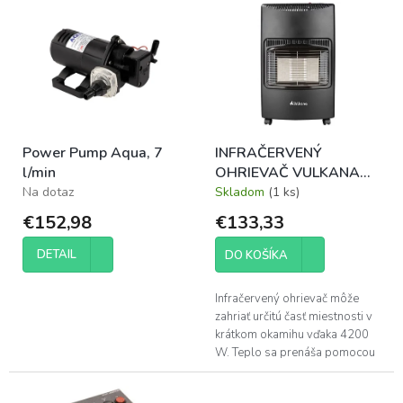
p
ý
r
p
o
i
d
s
u
p
k
r
t
o
o
Power Pump Aqua, 7
INFRAČERVENÝ
d
v
l/min
OHRIEVAČ VULKANA
u
2020
Na dotaz
Skladom
(1 ks)
k
t
€152,98
€133,33
o
v
DETAIL
DO KOŠÍKA
Infračervený ohrievač môže
zahriať určitú časť miestnosti v
krátkom okamihu vďaka 4200
W. Teplo sa prenáša pomocou
tepelného žiarenia, a tak
pôsobí oveľa príjemnejšie pre...