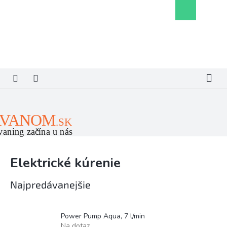
Prejsť
Nákupný
na
košík
obsah
Elektrické kúrenie
Najpredávanejšie
Power Pump Aqua, 7 l/min
Na dotaz