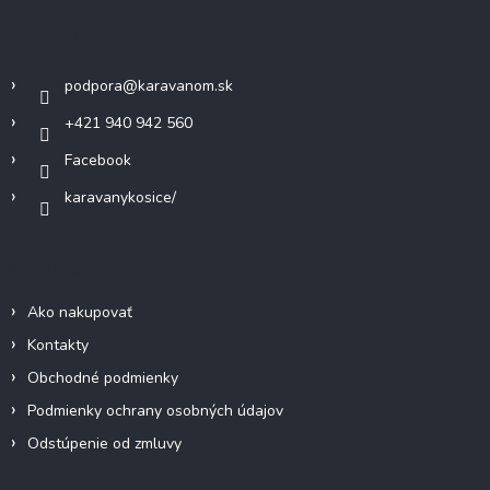
c
ä
Kontakt
i
t
e
i
p
podpora
@
karavanom.sk
e
r
v
+421 940 942 560
k
Facebook
y
v
karavanykosice/
ý
p
i
Informácie pre vás
s
u
Ako nakupovať
Kontakty
Obchodné podmienky
Podmienky ochrany osobných údajov
Odstúpenie od zmluvy