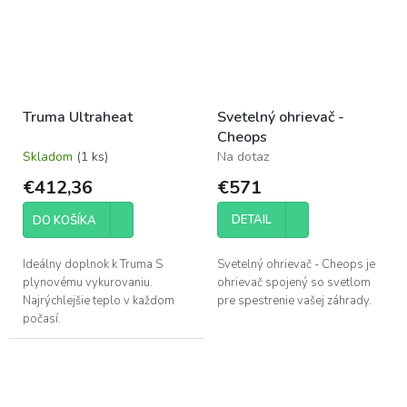
Truma Ultraheat
Svetelný ohrievač -
Cheops
Skladom
(1 ks)
Na dotaz
€412,36
€571
DETAIL
DO KOŠÍKA
Ideálny doplnok k Truma S
Svetelný ohrievač - Cheops je
plynovému vykurovaniu.
ohrievač spojený so svetlom
Najrýchlejšie teplo v každom
pre spestrenie vašej záhrady.
počasí.