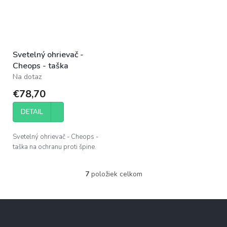
Svetelný ohrievač -
Cheops - taška
Na dotaz
€78,70
DETAIL
Svetelný ohrievač - Cheops -
taška na ochranu proti špine.
7
položiek celkom
O
v
l
Z
á
á
d
p
a